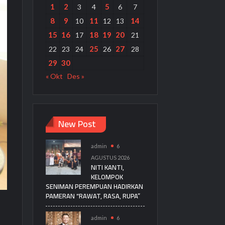
1
2
5
3
4
6
7
8
9
11
14
10
12
13
15
16
18
19
20
17
21
25
27
22
23
24
26
28
29
30
« Okt
Des »
New Post
admin
6
AGUSTUS 2026
NITI KANTI,
KELOMPOK
SENIMAN PEREMPUAN HADIRKAN
PAMERAN “RAWAT, RASA, RUPA”
admin
6