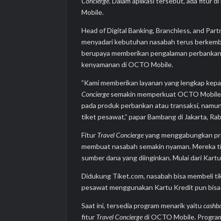
Concierge
. Dalam aplikasi tersebut, ada fitur
Mobile.
Head of Digital Banking, Branchless, and P
menyadari kebutuhan nasabah terus berkemba
berupaya memberikan pengalaman perbankan 
kenyamanan di OCTO Mobile.
”Kami memberikan layanan yang lengkap kepa
Concierge
semakin memperkuat OCTO Mobile
pada produk perbankan atau transaksi, namun
tiket pesawat,” papar Bambang di Jakarta, Ra
Fitur
Travel Concierge
yang menggabungkan pros
membuat nasabah semakin nyaman. Mereka tidak
sumber dana yang diinginkan. Mulai dari Kart
Didukung Tiket.com, nasabah bisa membeli ti
pesawat menggunakan Kartu Kredit pun bisa di
Saat ini, tersedia program menarik yaitu
cashb
fitur
Travel Concierge
di OCTO Mobile. Program