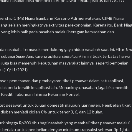
 di mana nasabah bisa membeli tiket pesawat secara praktis dari OCTO
artnership CIMB Niaga Bambang Karsono Adi menyatakan, CIMB Niaga
ng sejalan meningkatnya aktivitas perekonomian. Karena itu, Bank Nia
yang lebih baik pada nasabah melalui beragam kemudahan dan
da nasabah. Termasuk mendukung gaya hidup nasabah saat ini. Fitur
Tra
 sebagai
S
uper
A
pp
,
karena aplikasi
digital banking
ini tidak terbatas hanya
 juga bisa memenuhi kebutuhan masyarakat lainnya, seperti pembelian
bu (10/11/2021).
es pemesanan dan pembayaran tiket pesawat dalam satu aplikasi,
 perlu beralih ke aplikasi lain. Menariknya, nasabah juga bisa memilih
u Kredit, Tabungan, hingga Rekening Ponsel.
ket pesawat untuk tujuan domestik maupun luar negeri. Pembelian tiket
ubah menjadi cicilan 0% untuk tenor 3, 6, dan 12 bulan.
ack
hingga Rp200 ribu bagi nasabah yang membeli tiket pesawat melalui
 berlaku untuk pembelian dengan minimum transaksi sebesar Rp 1 juta