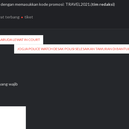
1 dengan memasukkan kode promosi: TRAVEL2021.(
tim redaksi
)
at terbang
tiket
GARUDA LEWAT IN COURT
JOGJA POLICE WATCH DESAK POLISI SELESAIKAN TAWURAN DI BANTU
yang wajib