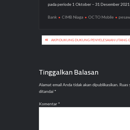
pada periode 1 Oktober – 31 Desember 202
Bank
CIMB Niaga
OCTO Mobile
pesaw
Navigasi
AKPI DUKUNG DUKUNG PENYELESAIAN UTANG 
pos
Tinggalkan Balasan
Alamat email Anda tidak akan dipublikasikan.
Ruas 
ditandai
*
Komentar
*