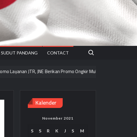
Search for:
SUDUT PANDANG
CONTACT
 JTR, JNE Berikan Promo Ongkir Mulai 2.000/kg ke seluruh Pulau Jaw
Kalender
November 2021
S
S
R
K
J
S
M