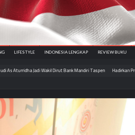
onesiyes
NG
LIFESTYLE
INDONESIA LENGKAP
REVIEW BUKU
rridha Jadi Wakil Dirut Bank Mandiri Taspen
Hadirkan Promo Layanan