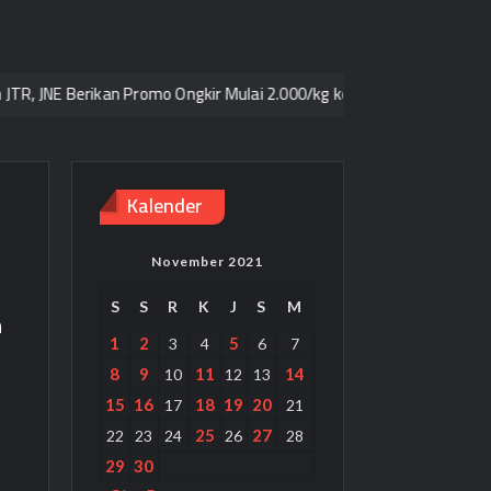
E Berikan Promo Ongkir Mulai 2.000/kg ke seluruh Pulau Jawa
Sin
Kalender
November 2021
S
S
R
K
J
S
M
n
1
2
5
3
4
6
7
8
9
11
14
10
12
13
15
16
18
19
20
17
21
25
27
22
23
24
26
28
29
30