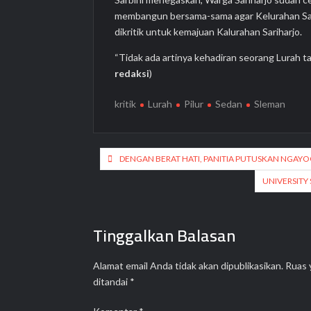
membangun bersama-sama agar Kelurahan Sarih
dikritik untuk kemajuan Kalurahan Sariharjo.
“Tidak ada artinya kehadiran seorang Lurah ta
redaksi
)
kritik
Lurah
Pilur
Sedan
Sleman
Navigasi
DENGAN BERAT HATI, PANITIA PUTUSKAN NGAYO
pos
UNIVERSITY
Tinggalkan Balasan
Alamat email Anda tidak akan dipublikasikan.
Ruas 
ditandai
*