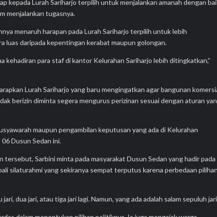
ap kepada Lurah Sariharjo terpilih untuk menjalankan amanah dengan bai
lam menjalankan tugasnya.
nnya menaruh harapan pada Lurah Sariharjo terpilih untuk lebih
a luas daripada kepentingan kerabat maupun golongan.
a kehadiran para staf di kantor Kelurahan Sariharjo lebih ditingkatkan,”
rapkan Lurah Sariharjo yang baru mengingatkan agar bangunan komersi
tidak berizin diminta segera mengurus perizinan sesuai dengan aturan ya
p musyawarah maupun pengambilan keputusan yang ada di Kelurahan
T 06 Dusun Sedan ini.
tersebut, Sarbini minta pada masyarakat Dusun Sedan yang hadir pada
ali silaturahmi yang sekiranya sempat terputus karena perbedaan piliha
ari, dua jari, atau tiga jari lagi. Namun, yang ada adalah salam sepuluh jari
rdas dalam menentukan pilihan politiknya. Ia juga mengajak warga