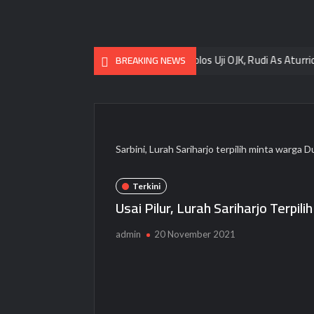
 Pameran “Rawat, Rasa, Rupa”
Lolos Uji OJK, Rudi As Aturridha Ja
BREAKING NEWS
Sarbini, Lurah Sariharjo terpilih minta warga
Terkini
Usai Pilur, Lurah Sariharjo Terp
admin
20 November 2021