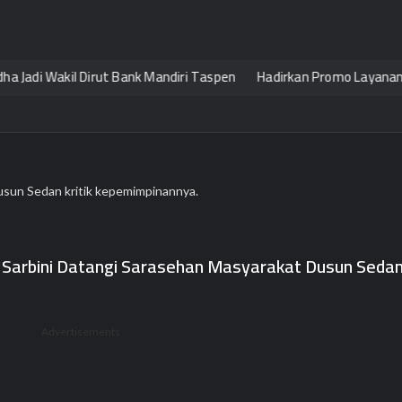
di Wakil Dirut Bank Mandiri Taspen
Hadirkan Promo Layanan JTR, JN
 Dusun Sedan kritik kepemimpinannya.
ilih Sarbini Datangi Sarasehan Masyarakat Dusun Seda
Advertisements