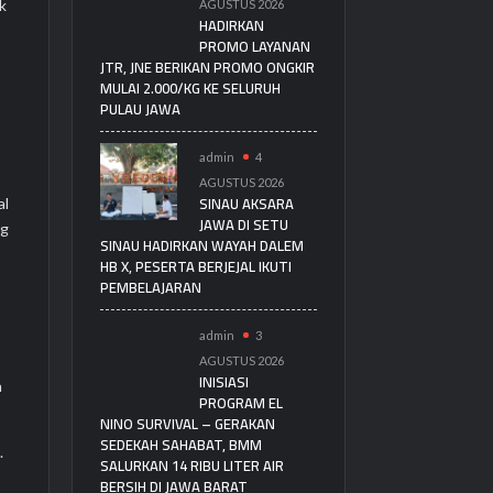
k
AGUSTUS 2026
HADIRKAN
PROMO LAYANAN
JTR, JNE BERIKAN PROMO ONGKIR
MULAI 2.000/KG KE SELURUH
PULAU JAWA
admin
4
AGUSTUS 2026
SINAU AKSARA
al
JAWA DI SETU
ng
SINAU HADIRKAN WAYAH DALEM
HB X, PESERTA BERJEJAL IKUTI
PEMBELAJARAN
admin
3
AGUSTUS 2026
INISIASI
n
PROGRAM EL
NINO SURVIVAL – GERAKAN
SEDEKAH SAHABAT, BMM
.
SALURKAN 14 RIBU LITER AIR
BERSIH DI JAWA BARAT