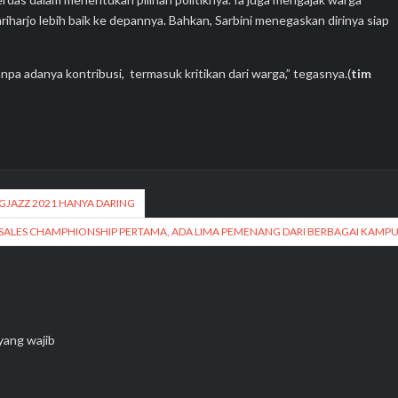
arjo lebih baik ke depannya. Bahkan, Sarbini menegaskan dirinya siap
npa adanya kontribusi, termasuk kritikan dari warga,” tegasnya.(
tim
GJAZZ 2021 HANYA DARING
 SALES CHAMPHIONSHIP PERTAMA, ADA LIMA PEMENANG DARI BERBAGAI KAMP
yang wajib