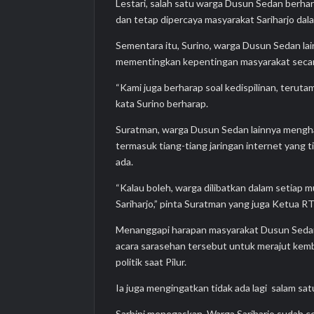
Lestari, salah satu warga Dusun Sedan berhar
dan tetap dipercaya masyarakat Sariharjo da
Sementara itu, Surino, warga Dusun Sedan lai
mementingkan kepentingan masyarakat secar
“Kami juga berharap soal kedispilinan, terutam
kata Surino berharap.
Suratman, warga Dusun Sedan lainnya mengha
termasuk tiang-tiang jaringan internet yang 
ada.
“Kalau boleh, warga dilibatkan dalam setia
Sariharjo,” pinta Suratman yang juga Ketua R
Menanggapi harapan masyarakat Dusun Sedan 
acara sarasehan tersebut untuk merajut kemb
politik saat Pilur.
Ia juga mengingatkan tidak ada lagi salam satu j
Sarbini menegaskan, Warga Sariharjo sudah ce