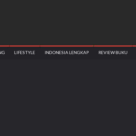
onesiyes
NG
LIFESTYLE
INDONESIA LENGKAP
REVIEW BUKU