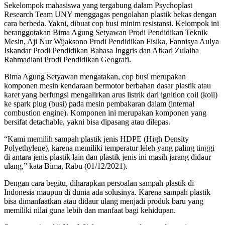
Sekelompok mahasiswa yang tergabung dalam Psychoplast
Research Team UNY menggagas pengolahan plastik bekas dengan
cara berbeda. Yakni, dibuat cop busi minim resistansi. Kelompok ini
beranggotakan Bima Agung Setyawan Prodi Pendidikan Teknik
Mesin, Aji Nur Wijaksono Prodi Pendidikan Fisika, Fannisya Aulya
Iskandar Prodi Pendidikan Bahasa Inggris dan Afkari Zulaiha
Rahmadiani Prodi Pendidikan Geografi.
Bima Agung Setyawan mengatakan, cop busi merupakan
komponen mesin kendaraan bermotor berbahan dasar plastik atau
karet yang berfungsi mengalirkan arus listrik dari ignition coil (koil)
ke spark plug (busi) pada mesin pembakaran dalam (internal
combustion engine). Komponen ini merupakan komponen yang
bersifat detachable, yakni bisa dipasang atau dilepas.
“Kami memilih sampah plastik jenis HDPE (High Density
Polyethylene), karena memiliki temperatur leleh yang paling tinggi
di antara jenis plastik lain dan plastik jenis ini masih jarang didaur
ulang,” kata Bima, Rabu (01/12/2021).
Dengan cara begitu, diharapkan persoalan sampah plastik di
Indonesia maupun di dunia ada solusinya. Karena sampah plastik
bisa dimanfaatkan atau didaur ulang menjadi produk baru yang
memiliki nilai guna lebih dan manfaat bagi kehidupan.