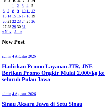
S
S
R
K
J
S
M
1
2
3
4
5
6
7
8
9
10
11
12
13
14
15
16
17
18
19
20
21
22
23
24
25
26
27
28
29
30
31
« Nov
Jan »
New Post
admin
4 Agustus 2026
Hadirkan Promo Layanan JTR, JNE
Berikan Promo Ongkir Mulai 2.000/kg ke
seluruh Pulau Jawa
admin
4 Agustus 2026
Sinau Aksara Jawa di Setu Sinau