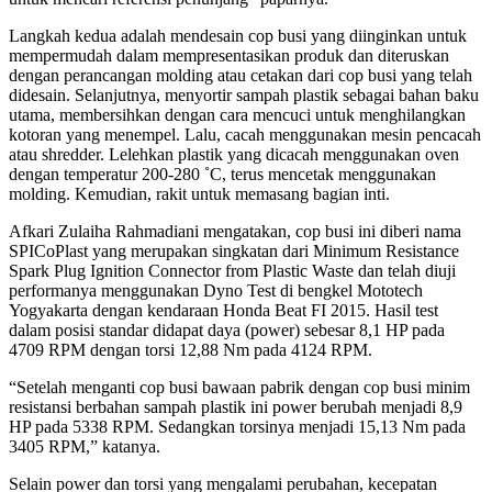
Langkah kedua adalah mendesain cop busi yang diinginkan untuk
mempermudah dalam mempresentasikan produk dan diteruskan
dengan perancangan molding atau cetakan dari cop busi yang telah
didesain. Selanjutnya, menyortir sampah plastik sebagai bahan baku
utama, membersihkan dengan cara mencuci untuk menghilangkan
kotoran yang menempel. Lalu, cacah menggunakan mesin pencacah
atau shredder. Lelehkan plastik yang dicacah menggunakan oven
dengan temperatur 200-280 ˚C, terus mencetak menggunakan
molding. Kemudian, rakit untuk memasang bagian inti.
Afkari Zulaiha Rahmadiani mengatakan, cop busi ini diberi nama
SPICoPlast yang merupakan singkatan dari Minimum Resistance
Spark Plug Ignition Connector from Plastic Waste dan telah diuji
performanya menggunakan Dyno Test di bengkel Mototech
Yogyakarta dengan kendaraan Honda Beat FI 2015. Hasil test
dalam posisi standar didapat daya (power) sebesar 8,1 HP pada
4709 RPM dengan torsi 12,88 Nm pada 4124 RPM.
“Setelah menganti cop busi bawaan pabrik dengan cop busi minim
resistansi berbahan sampah plastik ini power berubah menjadi 8,9
HP pada 5338 RPM. Sedangkan torsinya menjadi 15,13 Nm pada
3405 RPM,” katanya.
Selain power dan torsi yang mengalami perubahan, kecepatan