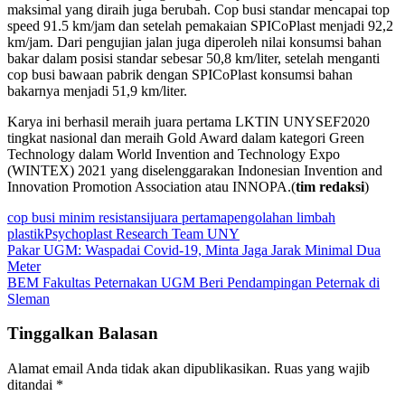
maksimal yang diraih juga berubah. Cop busi standar mencapai top
speed 91.5 km/jam dan setelah pemakaian SPICoPlast menjadi 92,2
km/jam. Dari pengujian jalan juga diperoleh nilai konsumsi bahan
bakar dalam posisi standar sebesar 50,8 km/liter, setelah menganti
cop busi bawaan pabrik dengan SPICoPlast konsumsi bahan
bakarnya menjadi 51,9 km/liter.
Karya ini berhasil meraih juara pertama LKTIN UNYSEF2020
tingkat nasional dan meraih Gold Award dalam kategori Green
Technology dalam World Invention and Technology Expo
(WINTEX) 2021 yang diselenggarakan Indonesian Invention and
Innovation Promotion Association atau INNOPA.(
tim redaksi
)
cop busi minim resistansi
juara pertama
pengolahan limbah
plastik
Psychoplast Research Team UNY
Navigasi
Pakar UGM: Waspadai Covid-19, Minta Jaga Jarak Minimal Dua
Meter
pos
BEM Fakultas Peternakan UGM Beri Pendampingan Peternak di
Sleman
Tinggalkan Balasan
Alamat email Anda tidak akan dipublikasikan.
Ruas yang wajib
ditandai
*