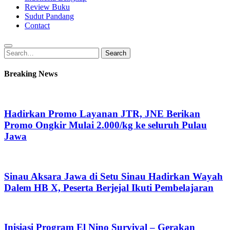
Review Buku
Sudut Pandang
Contact
Search
Search
for:
Breaking News
Hadirkan Promo Layanan JTR, JNE Berikan
Promo Ongkir Mulai 2.000/kg ke seluruh Pulau
Jawa
Sinau Aksara Jawa di Setu Sinau Hadirkan Wayah
Dalem HB X, Peserta Berjejal Ikuti Pembelajaran
Inisiasi Program El Nino Survival – Gerakan