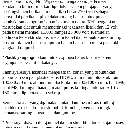
Sementara itu, Aji Nur Wijaksono mengatakan, pada mesin
kendaraan bermotor bakar diperlukan sistem pengapian yang
berfungsi memberikan arus listrik sebesar 2500 volt sebagai
penyuplai percikan api ke dalam ruang bakar untuk proses
pembakaran campuran bahan bakar dan udara. Koil pengapian
merupakan alat untuk mempertinggi tegangan listrik dari 12 volt
pada baterai menjadi 15.000 sampai 25.000 volt. Kemudian
dialirkan ke elektroda busi melalui kabel dan sebuah konektor cop
busi untuk membakar campuran bahan bakar dan udara pada akhir
langkah kompresi.
“Plastik yang digunakan untuk cop busi harus kuat menahan
tegangan sebesar itu” katanya.
Fannisya Aulya Iskandar menjelaskan, bahan yang dibutuhkan
antara lain sampah plastik Jenis HDPE, aluminium block ukuran
100x80x20 mm, aluminium block ukuran 200x100x5 mm, baut M6,
baut M8, kuningan batangan atau poros kuningan ukuran ᴓ 10 x
150 mm, klip kertas, dan sekrup.
Sementara alat yang digunakan antara lain mesin frais (milling
machine), mesin bor, mesin bubut, kunci L, oven atau tungku
pemanas, sarung tangan las, dan gunting.
“Prosesnya diawali dengan melakukan studi literatur sebagai proses
untuk mencari referensi penunjang” paparnya.