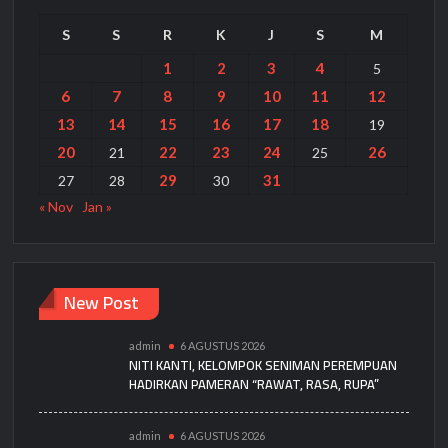
S
S
R
K
J
S
M
1
2
3
4
5
6
7
8
9
10
11
12
13
14
15
16
17
18
19
20
22
23
24
26
21
25
29
31
27
28
30
« Nov
Jan »
New Post
admin
6 AGUSTUS 2026
NITI KANTI, KELOMPOK SENIMAN PEREMPUAN
HADIRKAN PAMERAN “RAWAT, RASA, RUPA”
admin
6 AGUSTUS 2026