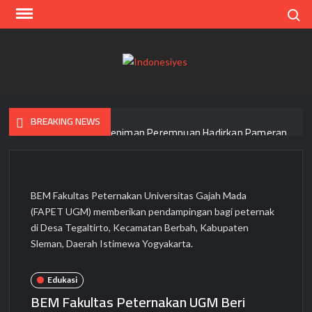
Skip
Search
to
content
Indo
Home
for
your
BREAKING NEWS
Opini
Niti Kanti, Kelompok Seniman Perempuan Hadirkan Pameran
“Rawat, Rasa, Rupa”
Lolos Uji OJK, Rudi As Aturridha Jadi Wakil Dirut Bank Mandiri
Taspen
BEM Fakultas Peternakan Universitas Gajah Mada
(FAPET UGM) memberikan pendampingan bagi peternak
Hadirkan Promo Layanan JTR, JNE Berikan Promo Ongkir Mulai
di Desa Tegaltirto, Kecamatan Berbah, Kabupaten
2.000/kg ke seluruh Pulau Jawa
Sleman, Daerah Istimewa Yogyakarta.
Sinau Aksara Jawa di Setu Sinau Hadirkan Wayah Dalem HB X,
Peserta Berjejal Ikuti Pembelajaran
Edukasi
BEM Fakultas Peternakan UGM Beri