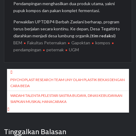
Pendampingan menghasilkan dua produk utama, yakni
pupuk kompos dan pakan komplet fermentasi.
Perwakilan UPTDBP4 Berbah Zaelani berharap, program
terus berjalan secara kontinu. Ke depan, Desa Tegaltirto
diarahkan menjadi desa lumbung organik.(
tim redaksi
)
BEM
Fakultas Peternakan
Gapoktan
kompos
pendampingan
peternak
UGM
Navigasi
pos
PSYCHOPLAST RESEARCH TEAM UNY OLAH PLASTIK BEKAS DENGAN
CARA BEDA
WADAHI TALENTA PELESTARI SASTRA BUDAYA, DINAS KEBUDAYAAN
SIAPKAN MUSIKAL HANACARAKA
Tinggalkan Balasan