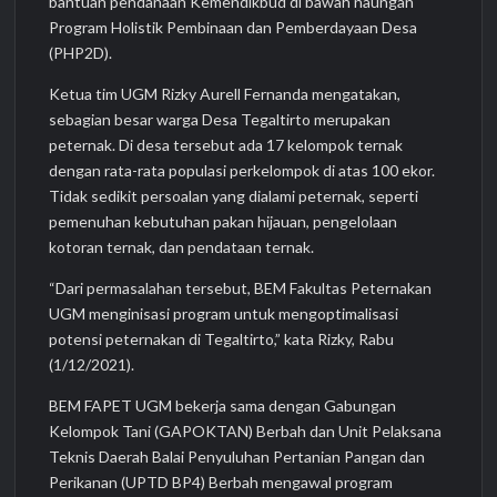
bantuan pendanaan Kemendikbud di bawah naungan
Program Holistik Pembinaan dan Pemberdayaan Desa
(PHP2D).
Ketua tim UGM Rizky Aurell Fernanda mengatakan,
sebagian besar warga Desa Tegaltirto merupakan
peternak. Di desa tersebut ada 17 kelompok ternak
dengan rata-rata populasi perkelompok di atas 100 ekor.
Tidak sedikit persoalan yang dialami peternak, seperti
pemenuhan kebutuhan pakan hijauan, pengelolaan
kotoran ternak, dan pendataan ternak.
“Dari permasalahan tersebut, BEM Fakultas Peternakan
UGM menginisasi program untuk mengoptimalisasi
potensi peternakan di Tegaltirto,” kata Rizky, Rabu
(1/12/2021).
BEM FAPET UGM bekerja sama dengan Gabungan
Kelompok Tani (GAPOKTAN) Berbah dan Unit Pelaksana
Teknis Daerah Balai Penyuluhan Pertanian Pangan dan
Perikanan (UPTD BP4) Berbah mengawal program