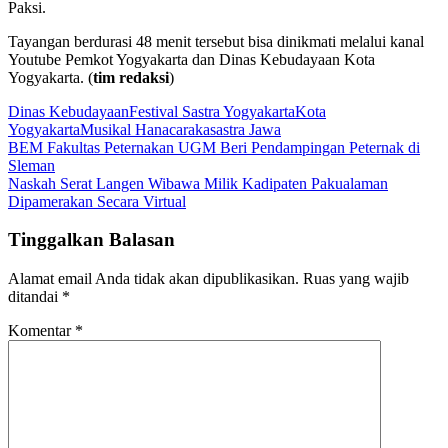
Paksi.
Tayangan berdurasi 48 menit tersebut bisa dinikmati melalui kanal
Youtube Pemkot Yogyakarta dan Dinas Kebudayaan Kota
Yogyakarta. (
tim redaksi
)
Dinas Kebudayaan
Festival Sastra Yogyakarta
Kota
Yogyakarta
Musikal Hanacaraka
sastra Jawa
Navigasi
BEM Fakultas Peternakan UGM Beri Pendampingan Peternak di
Sleman
pos
Naskah Serat Langen Wibawa Milik Kadipaten Pakualaman
Dipamerakan Secara Virtual
Tinggalkan Balasan
Alamat email Anda tidak akan dipublikasikan.
Ruas yang wajib
ditandai
*
Komentar
*