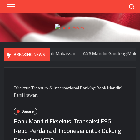
Skip
Search
to
content
Indo
Home
for
your
ndonesia Tbk Hadir di Makassar
AXA Mandiri Gandeng Make-A-Wis
BREAKING NEWS
Opini
Direktur Treasury & International Banking Bank Mandiri
Panji Irawan.
Dagang
Bank Mandiri Eksekusi Transaksi ESG
Repo Perdana di Indonesia untuk Dukung
Presidensi G20