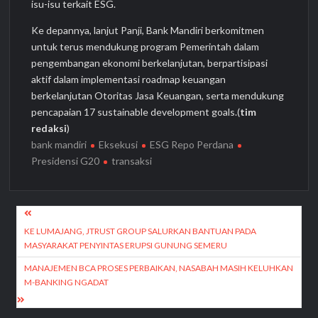
isu-isu terkait ESG.
Ke depannya, lanjut Panji, Bank Mandiri berkomitmen
untuk terus mendukung program Pemerintah dalam
pengembangan ekonomi berkelanjutan, berpartisipasi
aktif dalam implementasi roadmap keuangan
berkelanjutan Otoritas Jasa Keuangan, serta mendukung
pencapaian 17 sustainable development goals.(
tim
redaksi
)
bank mandiri
Eksekusi
ESG Repo Perdana
Presidensi G20
transaksi
Navigasi
pos
KE LUMAJANG, JTRUST GROUP SALURKAN BANTUAN PADA
MASYARAKAT PENYINTAS ERUPSI GUNUNG SEMERU
MANAJEMEN BCA PROSES PERBAIKAN, NASABAH MASIH KELUHKAN
M-BANKING NGADAT