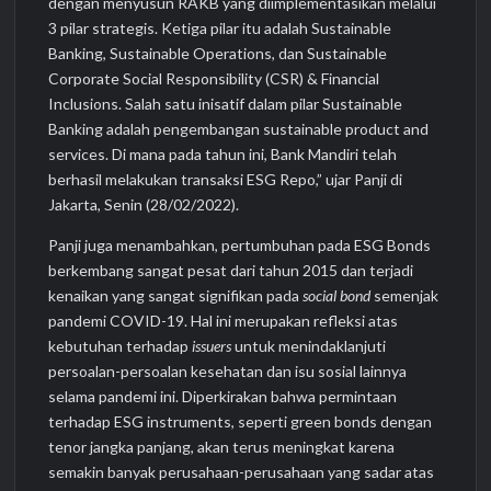
dengan menyusun RAKB yang diimplementasikan melalui
3 pilar strategis. Ketiga pilar itu adalah Sustainable
Banking, Sustainable Operations, dan Sustainable
Corporate Social Responsibility (CSR) & Financial
Inclusions. Salah satu inisatif dalam pilar Sustainable
Banking adalah pengembangan sustainable product and
services. Di mana pada tahun ini, Bank Mandiri telah
berhasil melakukan transaksi ESG Repo,” ujar Panji di
Jakarta, Senin (28/02/2022).
Panji juga menambahkan, pertumbuhan pada ESG Bonds
berkembang sangat pesat dari tahun 2015 dan terjadi
kenaikan yang sangat signifikan pada
social bond
semenjak
pandemi COVID-19. Hal ini merupakan refleksi atas
kebutuhan terhadap
issuers
untuk menindaklanjuti
persoalan-persoalan kesehatan dan isu sosial lainnya
selama pandemi ini. Diperkirakan bahwa permintaan
terhadap ESG instruments, seperti green bonds dengan
tenor jangka panjang, akan terus meningkat karena
semakin banyak perusahaan-perusahaan yang sadar atas