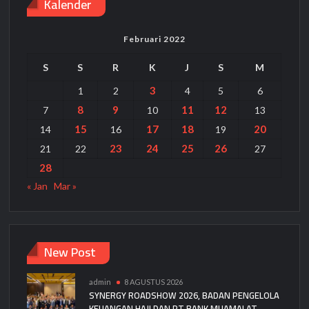
Kalender
Februari 2022
S
S
R
K
J
S
M
3
1
2
4
5
6
8
9
11
12
7
10
13
15
17
18
20
14
16
19
23
24
25
26
21
22
27
28
« Jan
Mar »
New Post
admin
8 AGUSTUS 2026
SYNERGY ROADSHOW 2026, BADAN PENGELOLA
KEUANGAN HAJI DAN PT BANK MUAMALAT