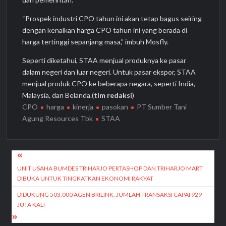
“Prospek industri CPO tahun ini akan tetap bagus seiring
dengan kenaikan harga CPO tahun ini yang berada di
harga tertinggi sepanjang masa,” imbuh Mosfly.
Seperti diketahui, STAA menjual produknya ke pasar
dalam negeri dan luar negeri. Untuk pasar ekspor, STAA
menjual produk CPO ke beberapa negara, seperti India,
Malaysia, dan Belanda.(
tim redaksi
)
CPO
harga
kinerja
pasokan
PT Sumber Tani
Agung Resources Tbk
STAA
Navigasi
pos
UNIT USAHA BUMDES TRIHARJO PERTASHOP DAN TRIHARJO MART
DIBUKA UNTUK TINGKATKAN EKONOMI RAKYAT
DIDUKUNG 503.000 AGEN BRILINK, JUMLAH TRANSAKSI CAPAI 929
JUTA KALI