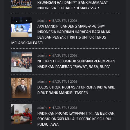
KEUANGAN HAJI DAN PT BANK MUAMALAT
INDONESIA TBK HADIR DI MAKASSAR
admin
8 AGUSTUS 2026
AXA MANDIRI GANDENG MAKE-A-WISH®
INDONESIA HADIRKAN HARAPAN BAGI ANAK
DENGAN PENYAKIT KRITIS UNTUK TERUS
MELANGKAH PASTI
admin
6 AGUSTUS 2026
NITI KANTI, KELOMPOK SENIMAN PEREMPUAN
HADIRKAN PAMERAN “RAWAT, RASA, RUPA”
admin
6 AGUSTUS 2026
LOLOS UJI OJK, RUDI AS ATURRIDHA JADI WAKIL
DIRUT BANK MANDIRI TASPEN
admin
4 AGUSTUS 2026
HADIRKAN PROMO LAYANAN JTR, JNE BERIKAN
PROMO ONGKIR MULAI 2.000/KG KE SELURUH
PULAU JAWA