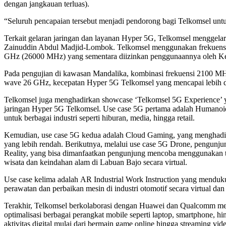
dengan jangkauan terluas).
“Seluruh pencapaian tersebut menjadi pendorong bagi Telkomsel untuk
Terkait gelaran jaringan dan layanan Hyper 5G, Telkomsel menggela
Zainuddin Abdul Madjid-Lombok. Telkomsel menggunakan frekuensi 2
GHz (26000 MHz) yang sementara diizinkan penggunaannya oleh Ke
Pada pengujian di kawasan Mandalika, kombinasi frekuensi 2100 M
wave 26 GHz, kecepatan Hyper 5G Telkomsel yang mencapai lebih d
Telkomsel juga menghadirkan showcase ‘Telkomsel 5G Experience’ ya
jaringan Hyper 5G Telkomsel. Use case 5G pertama adalah Humanoid
untuk berbagai industri seperti hiburan, media, hingga retail.
Kemudian, use case 5G kedua adalah Cloud Gaming, yang menghadirka
yang lebih rendah. Berikutnya, melalui use case 5G Drone, pengunjun
Reality, yang bisa dimanfaatkan pengunjung mencoba menggunakan tekn
wisata dan keindahan alam di Labuan Bajo secara virtual.
Use case kelima adalah AR Industrial Work Instruction yang mendukung
perawatan dan perbaikan mesin di industri otomotif secara virtual dan 
Terakhir, Telkomsel berkolaborasi dengan Huawei dan Qualcomm m
optimalisasi berbagai perangkat mobile seperti laptop, smartphon
aktivitas digital mulai dari bermain game online hingga streaming vi