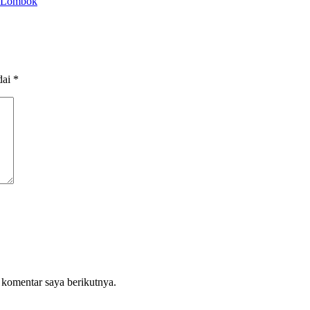
d-Lombok
dai
*
 komentar saya berikutnya.