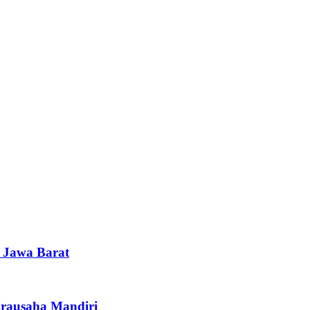
i Jawa Barat
irausaha Mandiri