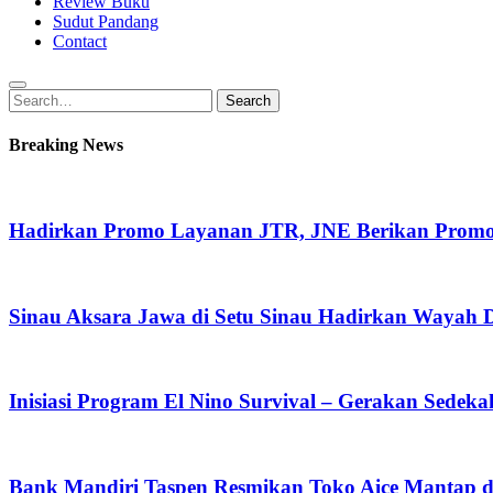
Review Buku
Sudut Pandang
Contact
Search
Search
for:
Breaking News
Hadirkan Promo Layanan JTR, JNE Berikan Promo O
Sinau Aksara Jawa di Setu Sinau Hadirkan Wayah Da
Inisiasi Program El Nino Survival – Gerakan Sedek
Bank Mandiri Taspen Resmikan Toko Aice Mantap d