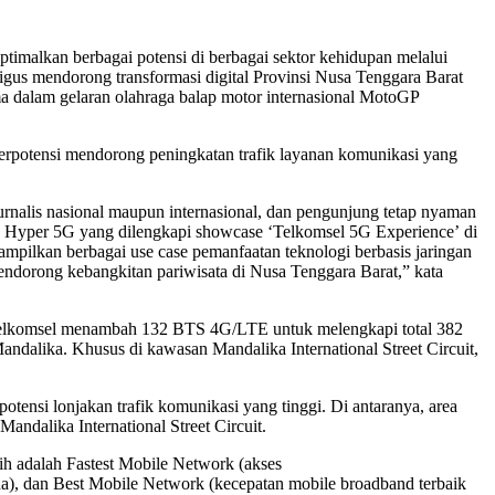
ptimalkan berbagai potensi di berbagai sektor kehidupan melalui
igus mendorong transformasi digital Provinsi Nusa Tenggara Barat
a dalam gelaran olahraga balap motor internasional MotoGP
rpotensi mendorong peningkatan trafik layanan komunikasi yang
jurnalis nasional maupun internasional, dan pengunjung tetap nyaman
an Hyper 5G yang dilengkapi showcase ‘Telkomsel 5G Experience’ di
mpilkan berbagai use case pemanfaatan teknologi berbasis jaringan
endorong kebangkitan pariwisata di Nusa Tenggara Barat,” kata
 Telkomsel menambah 132 BTS 4G/LTE untuk melengkapi total 382
alika. Khusus di kawasan Mandalika International Street Circuit,
ensi lonjakan trafik komunikasi yang tinggi. Di antaranya, area
 Mandalika International Street Circuit.
h adalah Fastest Mobile Network (akses
una), dan Best Mobile Network (kecepatan mobile broadband terbaik