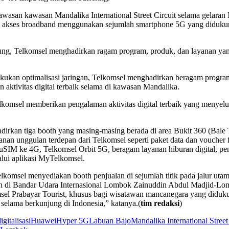
kawasan kawasan Mandalika International Street Circuit selama gelara
 akses broadband menggunakan sejumlah smartphone 5G yang didukung 
jung, Telkomsel menghadirkan ragam program, produk, dan layanan ya
akukan optimalisasi jaringan, Telkomsel menghadirkan beragam progr
ktivitas digital terbaik selama di kawasan Mandalika.
lkomsel memberikan pengalaman aktivitas digital terbaik yang menye
adirkan tiga booth yang masing-masing berada di area Bukit 360 (Bale
 unggulan terdepan dari Telkomsel seperti paket data dan voucher fisi
SIM ke 4G, Telkomsel Orbit 5G, beragam layanan hiburan digital, pe
alui aplikasi MyTelkomsel.
msel menyediakan booth penjualan di sejumlah titik pada jalur utama,
lan di Bandar Udara Internasional Lombok Zainuddin Abdul Madjid-Lom
el Prabayar Tourist, khusus bagi wisatawan mancanegara yang didukun
selama berkunjung di Indonesia,” katanya.(
tim redaksi
)
igitalisasi
Huawei
Hyper 5G
Labuan Bajo
Mandalika International Street