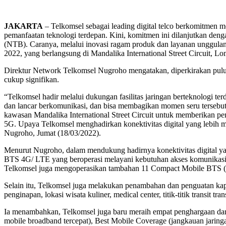
JAKARTA
– Telkomsel sebagai leading digital telco berkomitmen me
pemanfaatan teknologi terdepan. Kini, komitmen ini dilanjutkan den
(NTB). Caranya, melalui inovasi ragam produk dan layanan unggulan
2022, yang berlangsung di Mandalika International Street Circuit, 
Direktur Network Telkomsel Nugroho mengatakan, diperkirakan pulu
cukup signifikan.
“Telkomsel hadir melalui dukungan fasilitas jaringan berteknologi te
dan lancar berkomunikasi, dan bisa membagikan momen seru tersebut 
kawasan Mandalika International Street Circuit untuk memberikan pe
5G. Upaya Telkomsel menghadirkan konektivitas digital yang lebih m
Nugroho, Jumat (18/03/2022).
Menurut Nugroho, dalam mendukung hadirnya konektivitas digital 
BTS 4G/ LTE yang beroperasi melayani kebutuhan akses komunikasi,
Telkomsel juga mengoperasikan tambahan 11 Compact Mobile BT
Selain itu, Telkomsel juga melakukan penambahan dan penguatan kapa
penginapan, lokasi wisata kuliner, medical center, titik-titik transit t
Ia menambahkan, Telkomsel juga baru meraih empat penghargaan da
mobile broadband tercepat), Best Mobile Coverage (jangkauan jaring