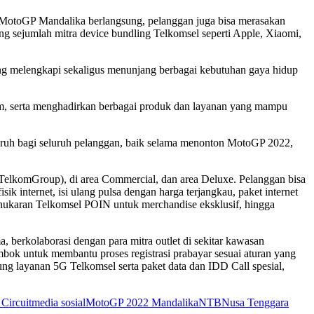
n MotoGP Mandalika berlangsung, pelanggan juga bisa merasakan
sejumlah mitra device bundling Telkomsel seperti Apple, Xiaomi,
ng melengkapi sekaligus menunjang berbagai kebutuhan gaya hidup
am, serta menghadirkan berbagai produk dan layanan yang mampu
luruh bagi seluruh pelanggan, baik selama menonton MotoGP 2022,
 TelkomGroup), di area Commercial, dan area Deluxe. Pelanggan bisa
k internet, isi ulang pulsa dengan harga terjangkau, paket internet
nukaran Telkomsel POIN untuk merchandise eksklusif, hingga
 berkolaborasi dengan para mitra outlet di sekitar kawasan
bok untuk membantu proses registrasi prabayar sesuai aturan yang
g layanan 5G Telkomsel serta paket data dan IDD Call spesial,
 Circuit
media sosial
MotoGP 2022 Mandalika
NTB
Nusa Tenggara