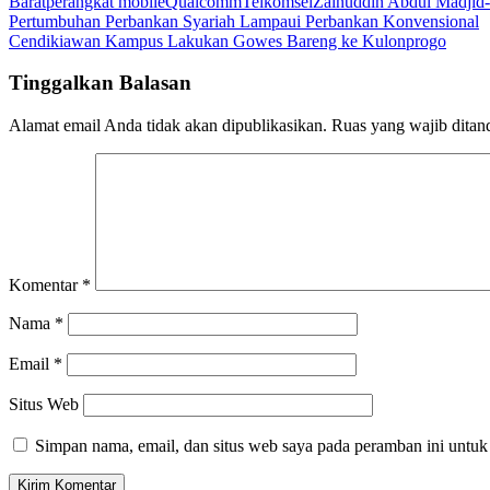
Barat
perangkat mobile
Qualcomm
Telkomsel
Zainuddin Abdul Madji
Navigasi
Pertumbuhan Perbankan Syariah Lampaui Perbankan Konvensional
Cendikiawan Kampus Lakukan Gowes Bareng ke Kulonprogo
pos
Tinggalkan Balasan
Alamat email Anda tidak akan dipublikasikan.
Ruas yang wajib ditan
Komentar
*
Nama
*
Email
*
Situs Web
Simpan nama, email, dan situs web saya pada peramban ini untuk