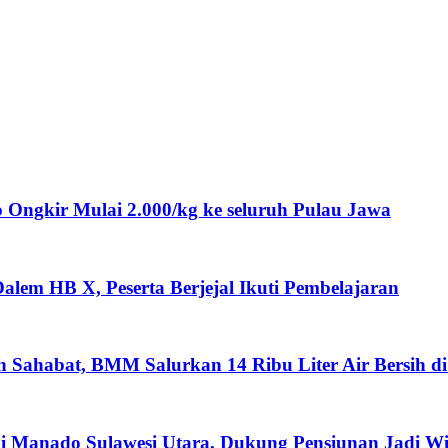
ngkir Mulai 2.000/kg ke seluruh Pulau Jawa
lem HB X, Peserta Berjejal Ikuti Pembelajaran
ah Sahabat, BMM Salurkan 14 Ribu Liter Air Bersih d
i Manado Sulawesi Utara, Dukung Pensiunan Jadi W