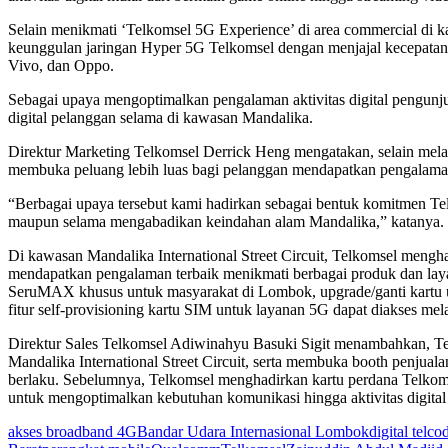
Selain menikmati ‘Telkomsel 5G Experience’ di area commercial di 
keunggulan jaringan Hyper 5G Telkomsel dengan menjajal kecepatan
Vivo, dan Oppo.
Sebagai upaya mengoptimalkan pengalaman aktivitas digital pengun
digital pelanggan selama di kawasan Mandalika.
Direktur Marketing Telkomsel Derrick Heng mengatakan, selain mel
membuka peluang lebih luas bagi pelanggan mendapatkan pengalaman a
“Berbagai upaya tersebut kami hadirkan sebagai bentuk komitmen Te
maupun selama mengabadikan keindahan alam Mandalika,” katanya.
Di kawasan Mandalika International Street Circuit, Telkomsel mengh
mendapatkan pengalaman terbaik menikmati berbagai produk dan layanan
SeruMAX khusus untuk masyarakat di Lombok, upgrade/ganti kartu u
fitur self-provisioning kartu SIM untuk layanan 5G dapat diakses mel
Direktur Sales Telkomsel Adiwinahyu Basuki Sigit menambahkan, Telko
Mandalika International Street Circuit, serta membuka booth penjua
berlaku. Sebelumnya, Telkomsel menghadirkan kartu perdana Telkoms
untuk mengoptimalkan kebutuhan komunikasi hingga aktivitas digital 
akses broadband 4G
Bandar Udara Internasional Lombok
digital telco
d