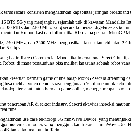
 terus secara konsisten menghadirkan kapabilitas jaringan broadband t
r 16 BTS 5G yang menjangkau sejumlah titik di kawasan Mandalika Inte
100 MHz dan 2300 MHz yang secara komersial digelar sejak tahun la
menterian Komunikasi dan Informatika RI selama gelaran MotoGP Ma
Hz, 2300 MHz, dan 2500 MHz menghasilkan kecepatan lebih dari 2 Gb
ari 5 Gbps.
ng hadir di area Commercial Mandalika International Street Circuit, 
 Robot, di mana pengunjung bisa melihat langsung sebuah robot yan
n keseruan bermain game online balap MotoGP secara streaming dan di
g bisa melihat video demonstrasi penggunaan 5G drone untuk kebutuhan 
ologi tersebut untuk bermain game online, menggelar rapat, simulasi 
 penerapan AR di sektor industry. Seperti aktivitas inspeksi maupun in
real-time.
enghadirkan use case teknologi 5G mmWave-Device, yang menunjukk
e, hingga modem dan router, yang menggunakan frekuensi mmWave 26 G
deo 4K tanpa lag maupun buffering.