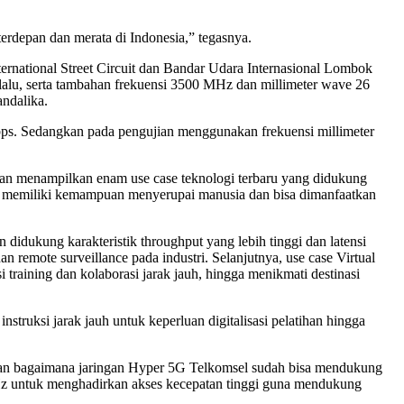
erdepan dan merata di Indonesia,” tegasnya.
rnational Street Circuit dan Bandar Udara Internasional Lombok
lu, serta tambahan frekuensi 3500 MHz dan millimeter wave 26
ndalika.
ps. Sedangkan pada pengujian menggunakan frekuensi millimeter
dan menampilkan enam use case teknologi terbaru yang didukung
g memiliki kemampuan menyerupai manusia dan bisa dimanfaatkan
dukung karakteristik throughput yang lebih tinggi dan latensi
remote surveillance pada industri. Selanjutnya, use case Virtual
training dan kolaborasi jarak jauh, hingga menikmati destinasi
struksi jarak jauh untuk keperluan digitalisasi pelatihan hingga
an bagaimana jaringan Hyper 5G Telkomsel sudah bisa mendukung
Hz untuk menghadirkan akses kecepatan tinggi guna mendukung