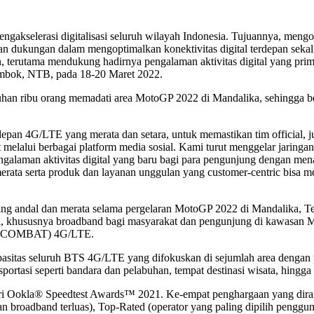
ngakselerasi digitalisasi seluruh wilayah Indonesia. Tujuannya, mengo
gan dukungan dalam mengoptimalkan konektivitas digital terdepan sekal
, terutama mendukung hadirnya pengalaman aktivitas digital yang prim
Lombok, NTB, pada 18-20 Maret 2022.
han ribu orang memadati area MotoGP 2022 di Mandalika, sehingga be
rdepan 4G/LTE yang merata dan setara, untuk memastikan tim official, 
melalui berbagai platform media sosial. Kami turut menggelar jaring
ngalaman aktivitas digital yang baru bagi para pengunjung dengan mena
erata serta produk dan layanan unggulan yang customer-centric bisa m
yang andal dan merata selama pergelaran MotoGP 2022 di Mandalika,
 khususnya broadband bagi masyarakat dan pengunjung di kawasan Mand
S (COMBAT) 4G/LTE.
sitas seluruh BTS 4G/LTE yang difokuskan di sejumlah area dengan pot
ransportasi seperti bandara dan pelabuhan, tempat destinasi wisata, hingga
ri Ookla® Speedtest Awards™ 2021. Ke-empat penghargaan yang dirai
an broadband terluas), Top-Rated (operator yang paling dipilih pengg