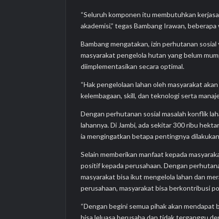
“Seluruh komponen itu membutuhkan kerjasama
akademisi,” tegas Bambang Irawan, beberapa 
Bambang mengatakan, izin perhutanan sosial 
masyarakat pengelola hutan yang belum mump
diimplementasikan secara optimal.
“Hak pengelolaan lahan oleh masyarakat akan
kelembagaan, skill, dan teknologi serta man
Dengan perhutanan sosial masalah konflik lah
lahannya. Di Jambi, ada sekitar 300 ribu hek
ia mengingatkan betapa pentingnya dilakuka
Selain memberikan manfaat kepada masyaraka
positif kepada perusahaan. Dengan perhutanan s
masyarakat bisa ikut mengelola lahan dan mer
perusahaan, masyarakat bisa berkontribusi p
“Dengan begini semua pihak akan mendapat ben
bisa leluasa berusaha dan tidak terganggu den