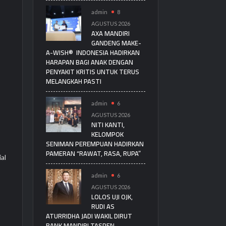
admin
8
AGUSTUS 2026
AXA MANDIRI
GANDENG MAKE-
A-WISH® INDONESIA HADIRKAN
HARAPAN BAGI ANAK DENGAN
PENYAKIT KRITIS UNTUK TERUS
MELANGKAH PASTI
admin
6
AGUSTUS 2026
NITI KANTI,
KELOMPOK
SENIMAN PEREMPUAN HADIRKAN
PAMERAN “RAWAT, RASA, RUPA”
al
admin
6
AGUSTUS 2026
LOLOS UJI OJK,
RUDI AS
ATURRIDHA JADI WAKIL DIRUT
BANK MANDIRI TASPEN