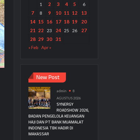
2
3
4
5
1
6
7
9
10
11
12
13
8
14
15
16
17
18
19
20
21
22
24
27
23
25
26
28
29
30
31
« Feb
Apr »
New Post
admin
8
AGUSTUS 2026
SYNERGY
ROADSHOW 2026,
BADAN PENGELOLA KEUANGAN
HAJI DAN PT BANK MUAMALAT
INDONESIA TBK HADIR DI
MAKASSAR