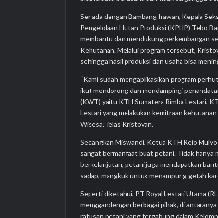
Senada dengan Bambang Irawan, Kepala Sek
Pengelolaan Hutan Produksi (KPHP) Tebo Bar
membantu dan mendukung perkembangan sej
Kehutanan. Melalui program tersebut, Krist
sehingga hasil produksi dan usaha bisa menin
“Kami sudah mengaplikasikan program perhut
ikut mendorong dan mendampingi penandata
(KWT) yaitu KTH Sumatera Rimba Lestari, K
Lestari yang melakukan kemitraan kehutanan
Wisesa,” jelas Kristovan.
Sedangkan Miswandi, Ketua KTH Rejo Mulyo 
sangat bermanfaat buat petani. Tidak hanya
berkelanjutan, petani juga mendapatkan bant
sadap, mangkuk untuk menampung getah karet
Seperti diketahui, PT Royal Lestari Utama (R
menggandengan berbagai pihak, di antaranya
ratusan petani yang tergabung dalam Kelomp