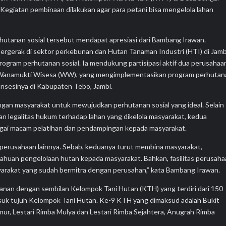
. Kegiatan pembinaan dilakukan agar para petani bisa mengelola lahan
tanan sosial tersebut mendapat apresiasi dari Bambang Irawan.
ergerak di sektor perkebunan dan Hutan Tanaman Industri (HTI) di Jamb
rogram perhutanan sosial. Ia mendukung partisipasi aktif dua perusahaa
 PT Wanamukti Wisesa (WW), yang mengimplementasikan program perhuta
konsesinya di Kabupaten Tebo, Jambi.
gan masyarakat untuk mewujudkan perhutanan sosial yang ideal. Selain
 legalitas hukum terhadap lahan yang dikelola masyarakat, kedua
agai macam pelatihan dan pendampingan kepada masyarakat.
 perusahaan lainnya. Sebab, keduanya turut membina masyarakat,
tahuan pengelolaan hutan kepada masyarakat. Bahkan, fasilitas perusah
arakat yang sudah bermitra dengan perusahan,” kata Bambang Irawan.
an dengan sembilan Kelompok Tani Hutan (KTH) yang terdiri dari 150
asuk tujuh Kelompok Tani Hutan. Ke-9 KTH yang dimaksud adalah Bukit
kmur, Lestari Rimba Mulya dan Lestari Rimba Sejahtera, Anugrah Rimba