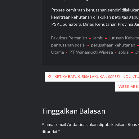
Proses kemitraan kehutanan sendiri dilakukan
kemitraan kehutanan dilakukan petugas gabu
PSKL Sumatera, Dinas Kehutanan Provinsi Jam
Fakultas Pertanian
Jambi
Jurusan Kehut
perhutanan sosial
perusahaan kehutanan
Utama
PT Wanamukti Wisesa
solusi
Un
Navigasi
KETIKA BATUK, BISA LAKUKAN SCREENING UNTU
pos
WEBINAR K
Tinggalkan Balasan
Alamat email Anda tidak akan dipublikasikan.
Ruas 
ditandai
*