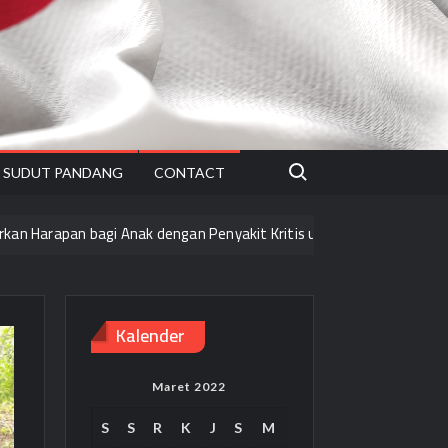
Search for:
SUDUT PANDANG
CONTACT
bagi Anak dengan Penyakit Kritis untuk Terus Melangkah Pasti
Kalender
Maret 2022
S
S
R
K
J
S
M