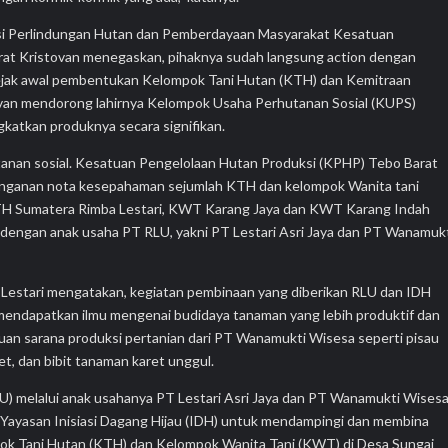
si Perlindungan Hutan dan Pemberdayaan Masyarakat Kesatuan
at Kristovan menegaskan, pihaknya sudah langsung action dengan
ak awal pembentukan Kelompok Tani Hutan (KTH) dan Kemitraan
ovan mendorong lahirnya Kelompok Usaha Perhutanan Sosial (KUPS)
gkatkan produknya secara signifikan.
anan sosial. Kesatuan Pengelolaan Hutan Produksi (KPHP) Tebo Barat
nganan nota kesepahaman sejumlah KTH dan kelompok Wanita tani
TH Sumatera Rimba Lestari, KWT Karang Jaya dan KWT Karang Indah
 dengan anak usaha PT RLU, yakni PT Lestari Asri Jaya dan PT Wanamuk
Lestari mengatakan, kegiatan pembinaan yang diberikan RLU dan IDH
 mendapatkan ilmu mengenai budidaya tanaman yang lebih produktif dan
uan sarana produksi pertanian dari PT Wanamukti Wisesa seperti pisau
, dan bibit tanaman karet unggul.
LU) melalui anak usahanya PT Lestari Asri Jaya dan PT Wanamukti Wises
 Yayasan Inisiasi Dagang Hijau (IDH) untuk mendampingi dan membina
ok Tani Hutan (KTH) dan Kelompok Wanita Tani (KWT) di Desa Sungai