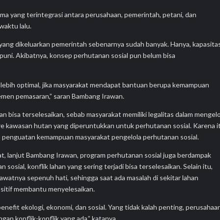
 yang terintegrasi antara perusahaan, pemerintah, petani, dan
waktu lalu.
yang dikeluarkan pemerintah sebenarnya sudah banyak. Hanya, kapasita
uni. Akibatnya, konsep perhutanan sosial pun belum bisa
 lebih optimal, jika masyarakat mendapat bantuan berupa kemampuan
ajemen pemasaran,” saran Bambang Irawan.
an bisa terselesaikan, sebab masyarakat memiliki legalitas dalam mengelo
tare kawasan hutan yang diperuntukkan untuk perhutanan sosial. Karena i
n penguatan kemampuan masyarakat pengelola perhutanan sosial.
t, lanjut Bambang Irawan, program perhutanan sosial juga berdampak
osial, konflik lahan yang sering terjadi bisa terselesaikan. Selain itu,
awatnya sepenuh hati, sehingga saat ada masalah di sekitar lahan
ositif membantu menyelesaikan.
efit ekologi, ekonomi, dan sosial. Yang tidak kalah penting, perusahaa
gan konflik-konflik yang ada,” katanya.