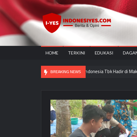
Skip
to
content
Ind
Home
for
your
Opini
HOME
TERKINI
EDUKASI
DAGA
Haji dan PT Bank Muamalat Indonesia Tbk Hadir di Makassar
BREAKING NEWS