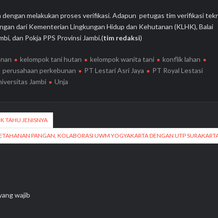
 dengan melakukan proses verifikasi. Adapun petugas tim verifikasi tek
ngan dari Kementerian Lingkungan Hidup dan Kehutanan (KLHK), Balai
bi, dan Pokja PPS Provinsi Jambi.(
tim redaksi
)
anan
kelompok tani hutan
kelompok wanita tani
konflik lahan
perusahaan perkebunan
PT Lestari Asri Jaya
PT Royal Lestasi
iversitas Jambi
Unja
K TAHU JENISNYA
ETAHANAN PANGAN, KOLABORASI UWM YOGYAKARTA DENGAN UTP SURAKART
yang wajib