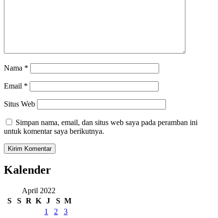
Nama
*
Email
*
Situs Web
Simpan nama, email, dan situs web saya pada peramban ini
untuk komentar saya berikutnya.
Kalender
April 2022
S
S
R
K
J
S
M
1
2
3