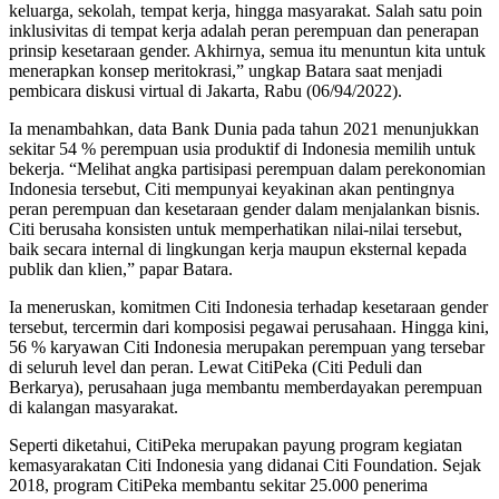
keluarga, sekolah, tempat kerja, hingga masyarakat. Salah satu poin
inklusivitas di tempat kerja adalah peran perempuan dan penerapan
prinsip kesetaraan gender. Akhirnya, semua itu menuntun kita untuk
menerapkan konsep meritokrasi,” ungkap Batara saat menjadi
pembicara diskusi virtual di Jakarta, Rabu (06/94/2022).
Ia menambahkan, data Bank Dunia pada tahun 2021 menunjukkan
sekitar 54 % perempuan usia produktif di Indonesia memilih untuk
bekerja. “Melihat angka partisipasi perempuan dalam perekonomian
Indonesia tersebut, Citi mempunyai keyakinan akan pentingnya
peran perempuan dan kesetaraan gender dalam menjalankan bisnis.
Citi berusaha konsisten untuk memperhatikan nilai-nilai tersebut,
baik secara internal di lingkungan kerja maupun eksternal kepada
publik dan klien,” papar Batara.
Ia meneruskan, komitmen Citi Indonesia terhadap kesetaraan gender
tersebut, tercermin dari komposisi pegawai perusahaan. Hingga kini,
56 % karyawan Citi Indonesia merupakan perempuan yang tersebar
di seluruh level dan peran. Lewat CitiPeka (Citi Peduli dan
Berkarya), perusahaan juga membantu memberdayakan perempuan
di kalangan masyarakat.
Seperti diketahui, CitiPeka merupakan payung program kegiatan
kemasyarakatan Citi Indonesia yang didanai Citi Foundation. Sejak
2018, program CitiPeka membantu sekitar 25.000 penerima