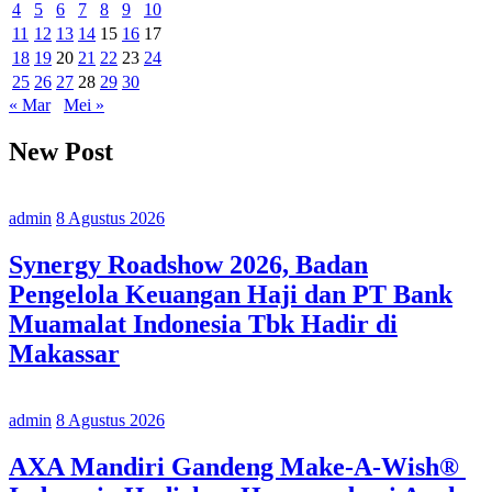
4
5
6
7
8
9
10
11
12
13
14
15
16
17
18
19
20
21
22
23
24
25
26
27
28
29
30
« Mar
Mei »
New Post
admin
8 Agustus 2026
Synergy Roadshow 2026, Badan
Pengelola Keuangan Haji dan PT Bank
Muamalat Indonesia Tbk Hadir di
Makassar
admin
8 Agustus 2026
AXA Mandiri Gandeng Make-A-Wish®