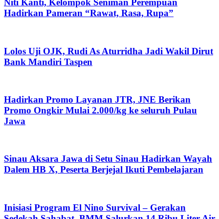
Niti Kanti, Kelompok Seniman Perempuan
Hadirkan Pameran “Rawat, Rasa, Rupa”
Lolos Uji OJK, Rudi As Aturridha Jadi Wakil Dirut
Bank Mandiri Taspen
Hadirkan Promo Layanan JTR, JNE Berikan
Promo Ongkir Mulai 2.000/kg ke seluruh Pulau
Jawa
Sinau Aksara Jawa di Setu Sinau Hadirkan Wayah
Dalem HB X, Peserta Berjejal Ikuti Pembelajaran
Inisiasi Program El Nino Survival – Gerakan
Sedekah Sahabat, BMM Salurkan 14 Ribu Liter Air