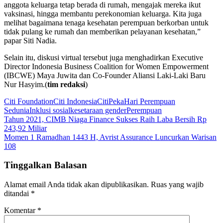
anggota keluarga tetap berada di rumah, mengajak mereka ikut
vaksinasi, hingga membantu perekonomian keluarga. Kita juga
melihat bagaimana tenaga kesehatan perempuan berkorban untuk
tidak pulang ke rumah dan memberikan pelayanan kesehatan,”
papar Siti Nadia.
Selain itu, diskusi virtual tersebut juga menghadirkan Executive
Director Indonesia Business Coalition for Women Empowerment
(IBCWE) Maya Juwita dan Co-Founder Aliansi Laki-Laki Baru
Nur Hasyim.(
tim redaksi
)
Citi Foundation
Citi Indonesia
CitiPeka
Hari Perempuan
Sedunia
Inklusi sosial
kesetaraan gender
Perempuan
Navigasi
Tahun 2021, CIMB Niaga Finance Sukses Raih Laba Bersih Rp
243,92 Miliar
pos
Momen 1 Ramadhan 1443 H, Avrist Assurance Luncurkan Warisan
108
Tinggalkan Balasan
Alamat email Anda tidak akan dipublikasikan.
Ruas yang wajib
ditandai
*
Komentar
*