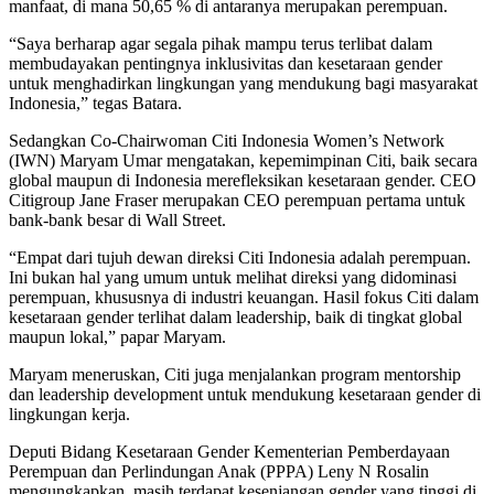
manfaat, di mana 50,65 % di antaranya merupakan perempuan.
“Saya berharap agar segala pihak mampu terus terlibat dalam
membudayakan pentingnya inklusivitas dan kesetaraan gender
untuk menghadirkan lingkungan yang mendukung bagi masyarakat
Indonesia,” tegas Batara.
Sedangkan Co-Chairwoman Citi Indonesia Women’s Network
(IWN) Maryam Umar mengatakan, kepemimpinan Citi, baik secara
global maupun di Indonesia merefleksikan kesetaraan gender. CEO
Citigroup Jane Fraser merupakan CEO perempuan pertama untuk
bank-bank besar di Wall Street.
“Empat dari tujuh dewan direksi Citi Indonesia adalah perempuan.
Ini bukan hal yang umum untuk melihat direksi yang didominasi
perempuan, khususnya di industri keuangan. Hasil fokus Citi dalam
kesetaraan gender terlihat dalam leadership, baik di tingkat global
maupun lokal,” papar Maryam.
Maryam meneruskan, Citi juga menjalankan program mentorship
dan leadership development untuk mendukung kesetaraan gender di
lingkungan kerja.
Deputi Bidang Kesetaraan Gender Kementerian Pemberdayaan
Perempuan dan Perlindungan Anak (PPPA) Leny N Rosalin
mengungkapkan, masih terdapat kesenjangan gender yang tinggi di