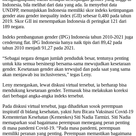
Indonesia, bila melihat dari data yang ada. Ia menyebut data
UNDPP, menunjukkan Indonesia memiliki skor indeks ketimpangan
gender atau gender inequality index (GII) sebesar 0,480 pada tahun
2019. Skor GII ini menempatkan Indonesia di peringkat 121 dari
189 negara.
Indeks pembangunan gender (IPG) Indonesia tahun 2010-2021 juga
cenderung flat. IPG Indonesia hanya naik tipis dari 89,42 pada
tahun 2010 menjadi 91,27 pada 2021.
“Sebagai negara dengan jumlah penduduk besar, tentunya penting
untuk kita semua bersinergi bersama-sama mewujudkan kesetaraan
gender. Kesetaraan gender akan terwujud dan pada saat yang sama
akan menjawab isu inclusiveness,” tegas Leny.
Leny menegaskan, lewat diskusi virtual tersebut, ia berharap bisa
mendukung kesetaraan gender. Termasuk bisa melakukan koreksi
dari berbagai angka-angka indeks tersebut.
Pada diskusi virtual tersebut, juga dihadirkan sosok perempuan
inspiratif di bidang kesehatan, yakni Juru Bicara Vaksinasi Covid-19
Kementerian Kesehatan (Kemenkes) Siti Nadia Tarmizi. Siti Nadia
memaparkan soal bagaimana perempuan memegang peran penting
di masa pandemi Covid-19. “Pada masa pandemi, perempuan
memiliki peranan yang penting. Perempuan memastikan bagaimana