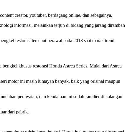
ontent creator, youtuber, berdagang online, dan sebagainya.
nologi informasi, melainkan terjun di bidang yang jarang dirambah
gkel restorasi tersebut berawal pada 2018 saat marak trend
engkel khusus restorasi Honda Astrea Series. Mulai dari Astrea
 seri motor ini masih lumayan banyak, baik yang orisinal maupun
emudahan perawatan, dan kendaraan ini sudah familier di kalangan
ar dari pabrik.
enuhnya orisinil atau imitasi. Harga jual motor yang direstorasi