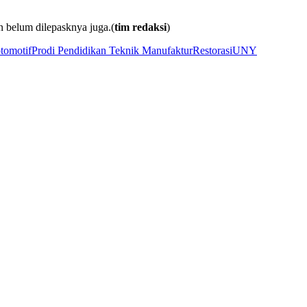
n belum dilepasknya juga.(
tim redaksi
)
tomotif
Prodi Pendidikan Teknik Manufaktur
Restorasi
UNY