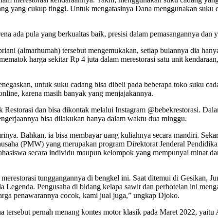
dang yang cukup tinggi. Untuk mengatasinya Dana menggunakan suku ca
ena ada pula yang berkualtas baik, presisi dalam pemasangannya dan y
riani (almarhumah) tersebut mengemukakan, setiap bulannya dia hanya
matok harga sekitar Rp 4 juta dalam merestorasi satu unit kendaraan,
gaskan, untuk suku cadang bisa dibeli pada beberapa toko suku cadan
 online, karena masih banyak yang menjajakannya.
ek Restorasi dan bisa dikontak melalui Instagram @bebekrestorasi. Da
pengerjaannya bisa dilakukan hanya dalam waktu dua minggu.
rinya. Bahkan, ia bisa membayar uang kuliahnya secara mandiri. Seka
usaha (PMW) yang merupakan program Direktorat Jenderal Pendidika
mahasiswa secara individu maupun kelompok yang mempunyai minat dan
merestorasi tunggangannya di bengkel ini. Saat ditemui di Gesikan, J
da Legenda. Pengusaha di bidang kelapa sawit dan perhotelan ini menga
arga penawarannya cocok, kami jual juga,” ungkap Djoko.
a tersebut pernah menang kontes motor klasik pada Maret 2022, yaitu 