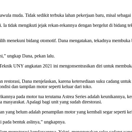
la muda. Tidak sedikit terbuka lahan pekerjaan baru, misal sebagai c
a tidak mengikuti jejak rekan-rekannya dengan bergelut di bidang tek
ih menekuni bidang otomotif. Dana mengatakan, tekadnya membuka ben
ni,” ungkap Dana, pekan lalu.
eknik UNY angkatan 2021 ini mengonsentrasikan diri untuk membuka b
ran restorasi, Dana menjelaskan, karena ketersediaan suku cadang untuk
si dan tampilan motor seperti keluar dari toko.
rikannya pada motor tua terutama Astrea Series adalah keunikannya, k
ma masyarakat. Apalagi bagi unit yang sudah direstorasi.
an yang belum adalah penampilan motor yang kembali segar seperti kelu
li pada bentuk aslinya,” ungkapnya.
am merestorasi kendaraannya. Yakni, menggunakan suku cadang yang sep