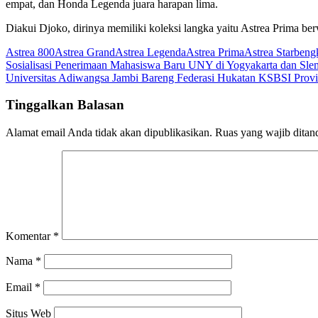
empat, dan Honda Legenda juara harapan lima.
Diakui Djoko, dirinya memiliki koleksi langka yaitu Astrea Prima be
Astrea 800
Astrea Grand
Astrea Legenda
Astrea Prima
Astrea Star
beng
Navigasi
Sosialisasi Penerimaan Mahasiswa Baru UNY di Yogyakarta dan Sl
Universitas Adiwangsa Jambi Bareng Federasi Hukatan KSBSI Provi
pos
Tinggalkan Balasan
Alamat email Anda tidak akan dipublikasikan.
Ruas yang wajib ditan
Komentar
*
Nama
*
Email
*
Situs Web