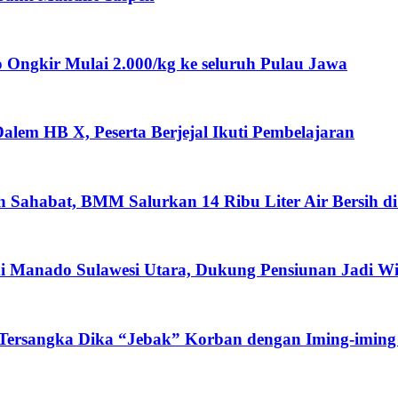
ngkir Mulai 2.000/kg ke seluruh Pulau Jawa
lem HB X, Peserta Berjejal Ikuti Pembelajaran
ah Sahabat, BMM Salurkan 14 Ribu Liter Air Bersih d
i Manado Sulawesi Utara, Dukung Pensiunan Jadi W
 Tersangka Dika “Jebak” Korban dengan Iming-iming