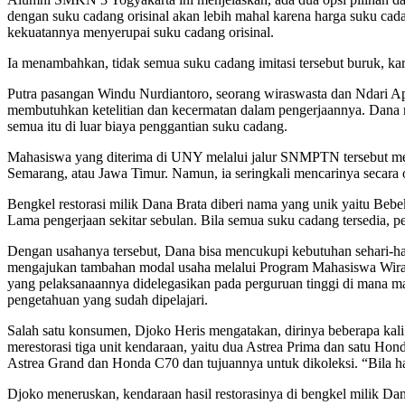
dengan suku cadang orisinal akan lebih mahal karena harga suku ca
kekuatannya menyerupai suku cadang orisinal.
Ia menambahkan, tidak semua suku cadang imitasi tersebut buruk, kar
Putra pasangan Windu Nurdiantoro, seorang wiraswasta dan Ndari Ap
membutuhkan ketelitian dan kecermatan dalam pengerjaannya. Dana me
semua itu di luar biaya penggantian suku cadang.
Mahasiswa yang diterima di UNY melalui jalur SNMPTN tersebut mene
Semarang, atau Jawa Timur. Namun, ia seringkali mencarinya secara
Bengkel restorasi milik Dana Brata diberi nama yang unik yaitu Beb
Lama pengerjaan sekitar sebulan. Bila semua suku cadang tersedia, 
Dengan usahanya tersebut, Dana bisa mencukupi kebutuhan sehari-ha
mengajukan tambahan modal usaha melalui Program Mahasiswa Wira
yang pelaksanaannya didelegasikan pada perguruan tinggi di mana 
pengetahuan yang sudah dipelajari.
Salah satu konsumen, Djoko Heris mengatakan, dirinya beberapa kali 
merestorasi tiga unit kendaraan, yaitu dua Astrea Prima dan satu Hon
Astrea Grand dan Honda C70 dan tujuannya untuk dikoleksi. “Bila h
Djoko meneruskan, kendaraan hasil restorasinya di bengkel milik Dan