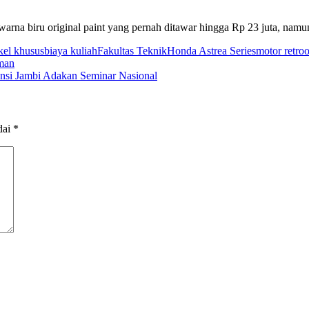
rwarna biru original paint yang pernah ditawar hingga Rp 23 juta, namu
kel khusus
biaya kuliah
Fakultas Teknik
Honda Astrea Series
motor retro
o
eman
nsi Jambi Adakan Seminar Nasional
dai
*