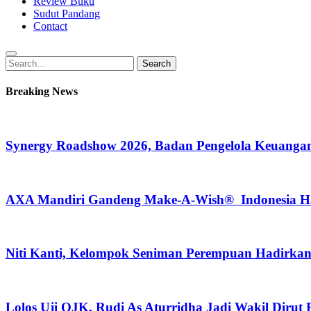
Review Buku
Sudut Pandang
Contact
Search
Search
for:
Breaking News
Synergy Roadshow 2026, Badan Pengelola Keuangan
AXA Mandiri Gandeng Make-A-Wish® Indonesia Hadi
Niti Kanti, Kelompok Seniman Perempuan Hadirka
Lolos Uji OJK, Rudi As Aturridha Jadi Wakil Dirut