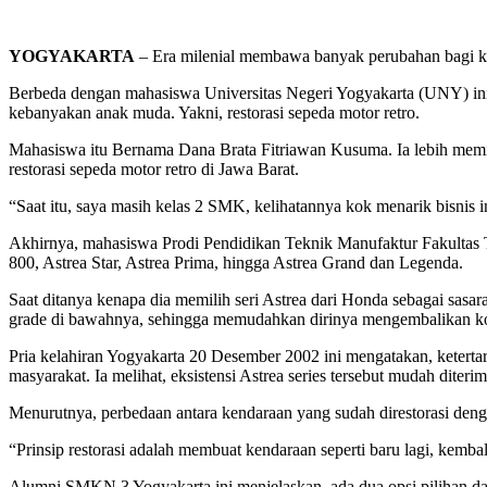
YOGYAKARTA
– Era milenial membawa banyak perubahan bagi kawu
Berbeda dengan mahasiswa Universitas Negeri Yogyakarta (UNY) ini. I
kebanyakan anak muda. Yakni, restorasi sepeda motor retro.
Mahasiswa itu Bernama Dana Brata Fitriawan Kusuma. Ia lebih memil
restorasi sepeda motor retro di Jawa Barat.
“Saat itu, saya masih kelas 2 SMK, kelihatannya kok menarik bisnis i
Akhirnya, mahasiswa Prodi Pendidikan Teknik Manufaktur Fakultas T
800, Astrea Star, Astrea Prima, hingga Astrea Grand dan Legenda.
Saat ditanya kenapa dia memilih seri Astrea dari Honda sebagai sasa
grade di bawahnya, sehingga memudahkan dirinya mengembalikan kondi
Pria kelahiran Yogyakarta 20 Desember 2002 ini mengatakan, keterta
masyarakat. Ia melihat, eksistensi Astrea series tersebut mudah diteri
Menurutnya, perbedaan antara kendaraan yang sudah direstorasi deng
“Prinsip restorasi adalah membuat kendaraan seperti baru lagi, kemba
Alumni SMKN 3 Yogyakarta ini menjelaskan, ada dua opsi pilihan dal