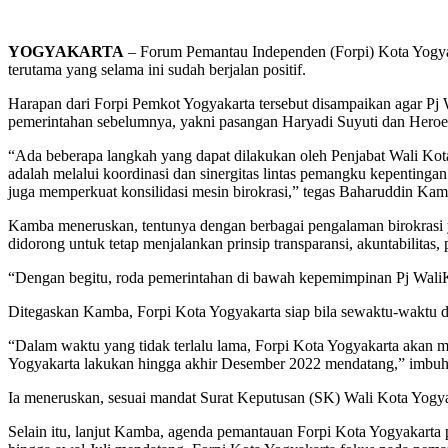
YOGYAKARTA
– Forum Pemantau Independen (Forpi) Kota Yogyak
terutama yang selama ini sudah berjalan positif.
Harapan dari Forpi Pemkot Yogyakarta tersebut disampaikan agar Pj W
pemerintahan sebelumnya, yakni pasangan Haryadi Suyuti dan Heroe
“Ada beberapa langkah yang dapat dilakukan oleh Penjabat Wali Kota
adalah melalui koordinasi dan sinergitas lintas pemangku kepentinga
juga memperkuat konsilidasi mesin birokrasi,” tegas Baharuddin Kamb
Kamba meneruskan, tentunya dengan berbagai pengalaman birokrasi y
didorong untuk tetap menjalankan prinsip transparansi, akuntabilitas, 
“Dengan begitu, roda pemerintahan di bawah kepemimpinan Pj WaliK
Ditegaskan Kamba, Forpi Kota Yogyakarta siap bila sewaktu-waktu 
“Dalam waktu yang tidak terlalu lama, Forpi Kota Yogyakarta akan 
Yogyakarta lakukan hingga akhir Desember 2022 mendatang,” imbu
Ia meneruskan, sesuai mandat Surat Keputusan (SK) Wali Kota Yogyak
Selain itu, lanjut Kamba, agenda pemantauan Forpi Kota Yogyakart