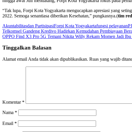
hingga awal Juli mendatang, Forpi Kota Yogyakarta fokus pada pema
“Tak lupa, Forpi Kota Yogyakarta mengucapkan apresiasi yang setin
2022. Semoga senantiasa diberikan Kesehatan,” pungkasnya.(
tim re
Akuntabilitas
dan Partisipasi
Forpi Kota Yogyakarta
fungsi pelayanan
PJ
Navigasi
Telkomsel Gandeng Kredivo Hadirkan Kemudahan Pembiayaan Bera
OPPO Find X3 Pro 5G Temani Nikita Willy Rekam Momen Jadi Ibu
pos
Tinggalkan Balasan
Alamat email Anda tidak akan dipublikasikan.
Ruas yang wajib ditan
Komentar
*
Nama
*
Email
*