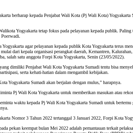
arta berharap kepada Penjabat Wali Kota (Pj Wali Kota) Yogyakarta 
alikota Yogyakarta tetap fokus pada pelayanan kepada publik. Paling t
 Poerwadi.
 Yogyakarta agar pelayanan kepada publik Kota Yogyakarta terus menda
n mulai dari kepala organisasi perangkat daerah, Kemantren, Kalurahan,
a, salah satu anggota Forpi Kota Yogyakarta, Senin (23/05/2022).
ang dimiliki Penjabat Wali Kota Yogyakarta Sumadi tentu bisa menyele
partisipasi, serta kehati-hatian dalam mengambil kebijakan.
ota Yogyakarta Sumadi akan berjalan dengan mulus,” harapnya.
diminta Pj Wali Kota Yogyakarta untuk memberikan masukan atau rekom
meminta waktu kepada Pj Wali Kota Yogyakarta Sumadi untuk bertemu 
hnya.
arta Nomor 3 Tahun 2022 tertanggal 3 Januari 2022, Forpi Kota Yogya
a pada pekan keempat bulan Mei 2022 adalah pemantauan terkait pela