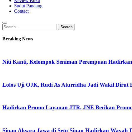
Review Buku
Sudut Pandang
Contact
Search
Search
for:
Breaking News
Niti Kanti, Kelompok Seniman Perempuan Hadirka
Lolos Uji OJK, Rudi As Aturridha Jadi Wakil Dirut
Hadirkan Promo Layanan JTR, JNE Berikan Promo O
Sinau Aksara Jawa di Setu Sinau Hadirkan Wayah Da