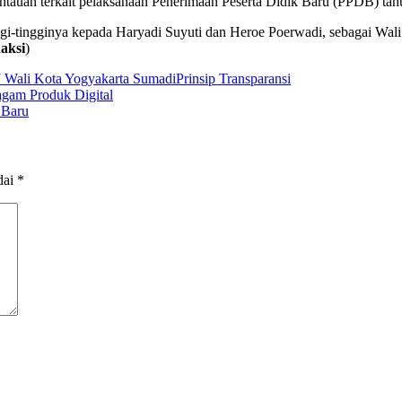
ntauan terkait pelaksanaan Penerimaan Peserta Didik Baru (PPDB) tah
ggi-tingginya kepada Haryadi Suyuti dan Heroe Poerwadi, sebagai Wal
daksi
)
 Wali Kota Yogyakarta Sumadi
Prinsip Transparansi
gam Produk Digital
 Baru
dai
*