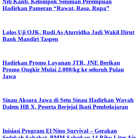
Niti Kanti, Kelompok Seniman Perempuan
Hadirkan Pameran “Rawat, Rasa, Rupa”
Lolos Uji OJK, Rudi As Aturridha Jadi Wakil Dirut
Bank Mandiri Taspen
Hadirkan Promo Layanan JTR, JNE Berikan
Promo Ongkir Mulai 2.000/kg ke seluruh Pulau
Jawa
Sinau Aksara Jawa di Setu Sinau Hadirkan Wayah
Dalem HB X, Peserta Berjejal Ikuti Pembelajaran
Inisiasi Program El Nino Survival – Gerakan
Sedekah Sahabat, BMM Salurkan 14 Ribu Liter Air