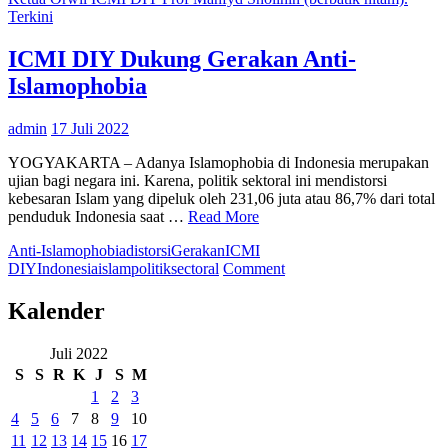
Yogyakarta:
Terkini
Penetrasi
Media
ICMI DIY Dukung Gerakan Anti-
Duvrart
Islamophobia
Angelo
Melawan
Hoaks
admin
17 Juli 2022
YOGYAKARTA – Adanya Islamophobia di Indonesia merupakan
ujian bagi negara ini. Karena, politik sektoral ini mendistorsi
kebesaran Islam yang dipeluk oleh 231,06 juta atau 86,7% dari total
penduduk Indonesia saat …
Read More
Anti-Islamophobia
distorsi
Gerakan
ICMI
on
DIY
Indonesia
islam
politik
sectoral
Comment
ICMI
DIY
Kalender
Dukung
Gerakan
Juli 2022
Anti-
S
S
R
K
J
S
M
Islamophobia
1
2
3
4
5
6
7
8
9
10
11
12
13
14
15
16
17