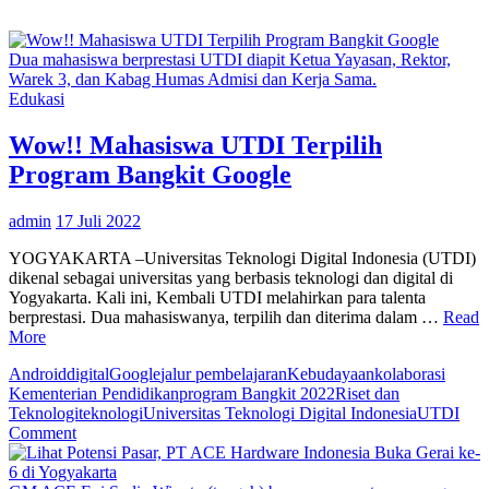
Dua mahasiswa berprestasi UTDI diapit Ketua Yayasan, Rektor,
Warek 3, dan Kabag Humas Admisi dan Kerja Sama.
Edukasi
Wow!! Mahasiswa UTDI Terpilih
Program Bangkit Google
admin
17 Juli 2022
YOGYAKARTA –Universitas Teknologi Digital Indonesia (UTDI)
dikenal sebagai universitas yang berbasis teknologi dan digital di
Yogyakarta. Kali ini, Kembali UTDI melahirkan para talenta
berprestasi. Dua mahasiswanya, terpilih dan diterima dalam …
Read
More
Android
digital
Google
jalur pembelajaran
Kebudayaan
kolaborasi
Kementerian Pendidikan
program Bangkit 2022
Riset dan
Teknologi
teknologi
Universitas Teknologi Digital Indonesia
UTDI
on
Comment
Wow!!
Mahasiswa