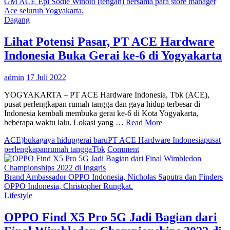
UTDI
GM ACE Epi Sodie Winoto (tengah) bersama para store manager
Terpilih
Ace seluruh Yogyakarta.
Program
Dagang
Bangkit
Google
Lihat Potensi Pasar, PT ACE Hardware
Indonesia Buka Gerai ke-6 di Yogyakarta
admin
17 Juli 2022
YOGYAKARTA – PT ACE Hardware Indonesia, Tbk (ACE),
pusat perlengkapan rumah tangga dan gaya hidup terbesar di
Indonesia kembali membuka gerai ke-6 di Kota Yogyakarta,
beberapa waktu lalu. Lokasi yang …
Read More
ACE)
buka
gaya hidup
gerai baru
PT ACE Hardware Indonesia
pusat
on
perlengkapan
rumah tangga
Tbk
Comment
Lihat
Potensi
Pasar,
Brand Ambassador OPPO Indonesia, Nicholas Saputra dan Finders
PT
OPPO Indonesia, Christopher Rungkat.
ACE
Lifestyle
Hardware
Indonesia
OPPO Find X5 Pro 5G Jadi Bagian dari
Buka