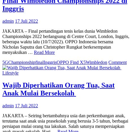
Final Wimbledon Championships 2022 di
Gerai
ke-
Inggris
6
di
admin
17 Juli 2022
Yogyakarta
JAKARTA – Final pertandingan tenis kelas dunia Wimbledon
Championships 2022 berlangsung di Centre Court, London, Inggris,
beberapa waktu lalu (10/7/2022). OPPO Indonesia bersama
Nicholas Saputra dan Christopher Rungkat berkesempatan
menyaksikan …
Read More
on
5G
Championship
final
Inggris
OPPO Find X5
Wimbledon
Comment
O
Fi
Lifestyle
X
Pr
Wajib Diperhatikan Orang Tua, Saat
5
Anak Mulai Bersekolah
Jad
Ba
dar
admin
17 Juli 2022
Fi
Wi
JAKARTA – Seiring bertambahnya usia dan perkembangan anak,
Ch
terutama saat anak usia prasekolah yang berusia 3-5 tahun, berbagai
20
persiapan mulai orang tua lakukan. Salah satunya mempersiapkan
di
anak masuk sekolah. Hari …
Read More