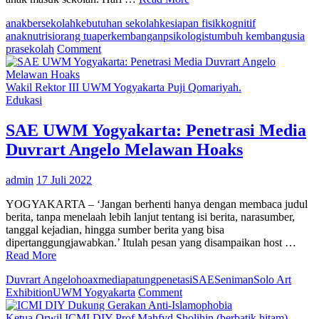
Ing
anak
bersekolah
kebutuhan sekolah
kesiapan fisik
kognitif
anak
nutrisi
orang tua
perkembangan
psikologis
tumbuh kembang
usia
on
prasekolah
Comment
Wajib
Diperhatikan
Orang
Wakil Rektor III UWM Yogyakarta Puji Qomariyah.
Tua,
Edukasi
Saat
Anak
SAE UWM Yogyakarta: Penetrasi Media
Mulai
Duvrart Angelo Melawan Hoaks
Bersekolah
admin
17 Juli 2022
YOGYAKARTA – ‘Jangan berhenti hanya dengan membaca judul
berita, tanpa menelaah lebih lanjut tentang isi berita, narasumber,
tanggal kejadian, hingga sumber berita yang bisa
dipertanggungjawabkan.’ Itulah pesan yang disampaikan host …
Read More
Duvrart Angelo
hoax
media
patung
penetasi
SAE
Seniman
Solo Art
on
Exhibition
UWM Yogyakarta
Comment
SAE
UWM
Ketua Orwil ICMI DIY Prof Mahfyd Sholihin (berbatik hitam).