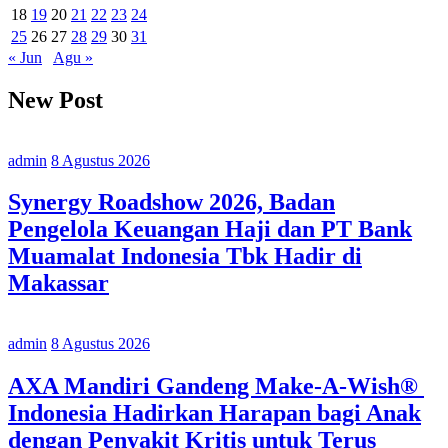
18
19
20
21
22
23
24
25
26
27
28
29
30
31
« Jun
Agu »
New Post
admin
8 Agustus 2026
Synergy Roadshow 2026, Badan
Pengelola Keuangan Haji dan PT Bank
Muamalat Indonesia Tbk Hadir di
Makassar
admin
8 Agustus 2026
AXA Mandiri Gandeng Make-A-Wish®
Indonesia Hadirkan Harapan bagi Anak
dengan Penyakit Kritis untuk Terus