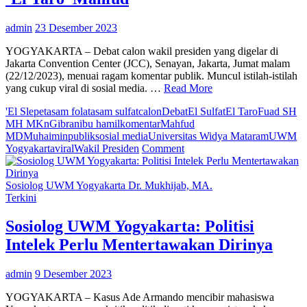
admin
23 Desember 2023
YOGYAKARTA – Debat calon wakil presiden yang digelar di
Jakarta Convention Center (JCC), Senayan, Jakarta, Jumat malam
(22/12/2023), menuai ragam komentar publik. Muncul istilah-istilah
yang cukup viral di sosial media. …
Read More
'El Slepet
asam folat
asam sulfat
calon
Debat
El Sulfat
El Taro
Fuad SH
MH MKn
Gibran
ibu hamil
komentar
Mahfud
MD
Muhaimin
publik
sosial media
Universitas Widya Mataram
UWM
on
Yogyakarta
viral
Wakil Presiden
Comment
Akademisi
Nilai
Sebutan
Sosiolog UWM Yogyakarta Dr. Mukhijab, MA.
‘El
Terkini
Slepet’
Muhaimin
Sosiolog UWM Yogyakarta: Politisi
dan
Intelek Perlu Mentertawakan Dirinya
‘El
Sulfat’
Gibran
admin
9 Desember 2023
Lebih
Tinggi
YOGYAKARTA – Kasus Ade Armando mencibir mahasiswa