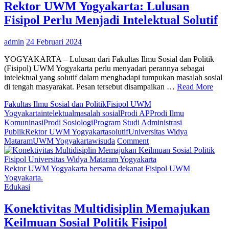
T
Rektor UWM Yogyakarta: Lulusan
d
Fisipol Perlu Menjadi Intelektual Solutif
I
admin
24 Februari 2024
YOGYAKARTA – Lulusan dari Fakultas Ilmu Sosial dan Politik
(Fisipol) UWM Yogyakarta perlu menyadari perannya sebagai
intelektual yang solutif dalam menghadapi tumpukan masalah sosial
di tengah masyarakat. Pesan tersebut disampaikan …
Read More
Fakultas Ilmu Sosial dan Politik
Fisipol UWM
Yogyakarta
intelektual
masalah sosial
Prodi AP
Prodi Ilmu
Komuninasi
Prodi Sosiologi
Program Studi Administrasi
Publik
Rektor UWM Yogyakarta
solutif
Universitas Widya
on
Mataram
UWM Yogyakarta
wisuda
Comment
Rektor
UWM
Yogyakarta:
Rektor UWM Yogyakarta bersama dekanat Fisipol UWM
Lulusan
Yogyakarta.
Fisipol
Edukasi
Perlu
Menjadi
Konektivitas Multidisiplin Memajukan
Intelektual
Keilmuan Sosial Politik Fisipol
Solutif