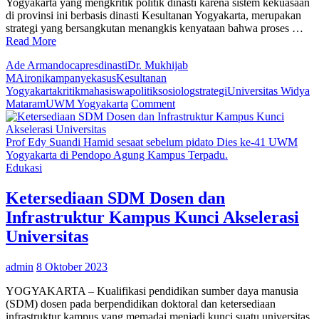
Sentimen
Yogyakarta yang mengkritik politik dinasti karena sistem kekuasaan
Negatifnya
di provinsi ini berbasis dinasti Kesultanan Yogyakarta, merupakan
dibanding
strategi yang bersangkutan menangkis kenyataan bahwa proses …
‘El
Read More
Taro’
Mahfud
Ade Armando
capres
dinasti
Dr. Mukhijab
MA
ironi
kampanye
kasus
Kesultanan
Yogyakarta
kritik
mahasiswa
politik
sosiolog
strategi
Universitas Widya
on
Mataram
UWM Yogyakarta
Comment
Sosiolog
UWM
Yogyakarta:
Prof Edy Suandi Hamid sesaat sebelum pidato Dies ke-41 UWM
Politisi
Yogyakarta di Pendopo Agung Kampus Terpadu.
Intelek
Edukasi
Perlu
Mentertawakan
Ketersediaan SDM Dosen dan
Dirinya
Infrastruktur Kampus Kunci Akselerasi
Universitas
admin
8 Oktober 2023
YOGYAKARTA – Kualifikasi pendidikan sumber daya manusia
(SDM) dosen pada berpendidikan doktoral dan ketersediaan
infrastruktur kampus yang memadai menjadi kunci suatu universitas