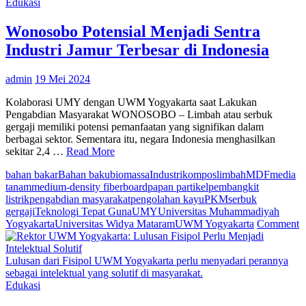
Bersiap
Edukasi
Menjadi
Sosioprener
Wonosobo Potensial Menjadi Sentra
Industri Jamur Terbesar di Indonesia
admin
19 Mei 2024
Kolaborasi UMY dengan UWM Yogyakarta saat Lakukan
Pengabdian Masyarakat WONOSOBO – Limbah atau serbuk
gergaji memiliki potensi pemanfaatan yang signifikan dalam
berbagai sektor. Sementara itu, negara Indonesia menghasilkan
sekitar 2,4 …
Read More
bahan bakar
Bahan baku
biomassa
Industri
kompos
limbah
MDF
media
tanam
medium-density fiberboard
papan partikel
pembangkit
listrik
pengabdian masyarakat
pengolahan kayu
PKM
serbuk
gergaji
Teknologi Tepat Guna
UMY
Universitas Muhammadiyah
o
Yogyakarta
Universitas Widya Mataram
UWM Yogyakarta
Comment
W
P
M
Lulusan dari Fisipol UWM Yogyakarta perlu menyadari perannya
S
sebagai intelektual yang solutif di masyarakat.
I
Edukasi
J