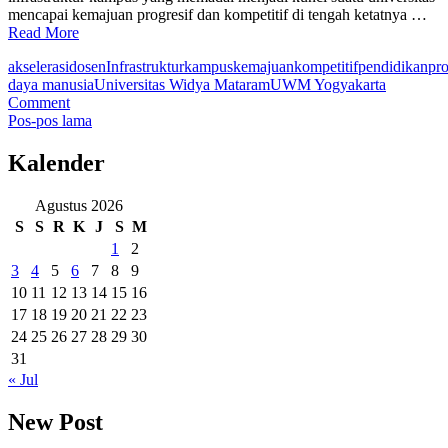
mencapai kemajuan progresif dan kompetitif di tengah ketatnya …
Read More
akselerasi
dosen
Infrastruktur
kampus
kemajuan
kompetitif
pendidikan
pro
daya manusia
Universitas Widya Mataram
UWM Yogyakarta
on
Comment
Navigasi
Ketersediaan
Pos-pos lama
SDM
pos
Dosen
Kalender
dan
Infrastruktur
Agustus 2026
Kampus
S
S
R
K
J
S
M
Kunci
Akselerasi
1
2
Universitas
3
4
5
6
7
8
9
10
11
12
13
14
15
16
17
18
19
20
21
22
23
24
25
26
27
28
29
30
31
« Jul
New Post