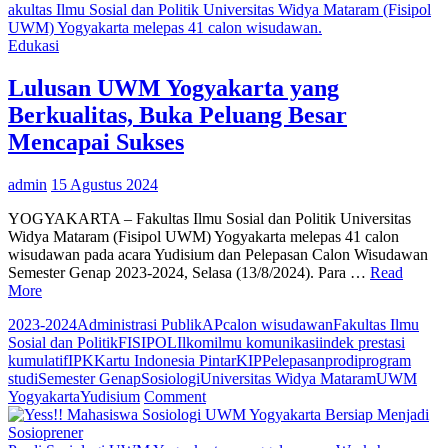
Terjun
akultas Ilmu Sosial dan Politik Universitas Widya Mataram (Fisipol
ke
UWM) Yogyakarta melepas 41 calon wisudawan.
Dunia
Edukasi
Politik,
Pemilik
Lulusan UWM Yogyakarta yang
Media
Berkualitas, Buka Peluang Besar
Amnesia
Mencapai Sukses
admin
15 Agustus 2024
YOGYAKARTA – Fakultas Ilmu Sosial dan Politik Universitas
Widya Mataram (Fisipol UWM) Yogyakarta melepas 41 calon
wisudawan pada acara Yudisium dan Pelepasan Calon Wisudawan
Semester Genap 2023-2024, Selasa (13/8/2024). Para …
Read
More
2023-2024
Administrasi Publik
AP
calon wisudawan
Fakultas Ilmu
Sosial dan Politik
FISIPOL
Ilkom
ilmu komunikasi
indek prestasi
kumulatif
IPK
Kartu Indonesia Pintar
KIP
Pelepasan
prodi
program
studi
Semester Genap
Sosiologi
Universitas Widya Mataram
UWM
on
Yogyakarta
Yudisium
Comment
Lulusan
UWM