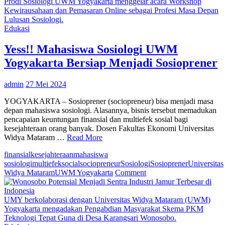
Yogyakarta
Prodi Sosiologi UWM Yogyakarta menggelar acara Workshop
yang
Kewirausahaan dan Pemasaran Online sebagai Profesi Masa Depan
Berkualitas,
Lulusan Sosiologi.
Buka
Edukasi
Peluang
Besar
Yess!! Mahasiswa Sosiologi UWM
Mencapai
Yogyakarta Bersiap Menjadi Sosioprener
Sukses
admin
27 Mei 2024
YOGYAKARTA – Sosioprener (sociopreneur) bisa menjadi masa
depan mahasiswa sosiologi. Alasannya, bisnis tersebut memadukan
pencapaian keuntungan finansial dan multiefek sosial bagi
kesejahteraan orang banyak. Dosen Fakultas Ekonomi Universitas
Widya Mataram …
Read More
finansial
kesejahteraan
mahasiswa
sosiologi
multiefek
social
sociopreneur
Sosiologi
Sosioprener
Universitas
on
Widya Mataram
UWM Yogyakarta
Comment
Yess!!
Mahasiswa
Sosiologi
UMY berkolaborasi dengan Universitas Widya Mataram (UWM)
UWM
Yogyakarta mengadakan Pengabdian Masyarakat Skema PKM
Yogyakarta
Teknologi Tepat Guna di Desa Karangsari Wonosobo.