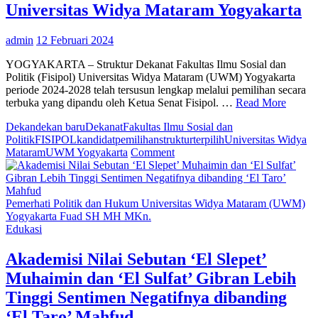
Universitas Widya Mataram Yogyakarta
admin
12 Februari 2024
YOGYAKARTA – Struktur Dekanat Fakultas Ilmu Sosial dan
Politik (Fisipol) Universitas Widya Mataram (UWM) Yogyakarta
periode 2024-2028 telah tersusun lengkap melalui pemilihan secara
terbuka yang dipandu oleh Ketua Senat Fisipol. …
Read More
Dekan
dekan baru
Dekanat
Fakultas Ilmu Sosial dan
Politik
FISIPOL
kandidat
pemilihan
struktur
terpilih
Universitas Widya
on
Mataram
UWM Yogyakarta
Comment
Konektivitas
Multidisiplin
Memajukan
Keilmuan
Pemerhati Politik dan Hukum Universitas Widya Mataram (UWM)
Sosial
Yogyakarta Fuad SH MH MKn.
Politik
Edukasi
Fisipol
Universitas
Akademisi Nilai Sebutan ‘El Slepet’
Widya
Muhaimin dan ‘El Sulfat’ Gibran Lebih
Mataram
Yogyakarta
Tinggi Sentimen Negatifnya dibanding
‘El Taro’ Mahfud