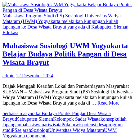
Mahasiswa Program Studi (PS) Sosiologi Universitas Widya
Mataram (UWM) Yogyakarta melakukan kunjungan kuliah
lapangan ke Desa Wisata Brayut yang ada di Kabupaten Sleman.
Edukasi
Mahasiswa Sosiologi UWM Yogyakarta
Belajar Budaya Politik Pangan di Desa
Wisata Brayut
admin
12 Desember 2024
Diajak Menggali Kearifan Lokal dan Pemberdayaan Masyarakat
SLEMAN – Mahasiswa Program Studi (PS) Sosiologi Universitas
Widya Mataram (UWM) Yogyakarta melakukan kunjungan kuliah
lapangan ke Desa Wisata Brayut yang ada di …
Read More
berbasis masyarakat
Budaya Politik Pangan
Desa Wisata
Brayut
Kabupaten Sleman
Kelompok Sadar Wisata
konsep
kuliah
lapangan
mahasiswa
pariwisata
Pokdarwis
potensi desa
program
studi
PS
sejarah
Sosiologi
Universitas Widya Mataram
UWM
on
Yogyakarta
Comment