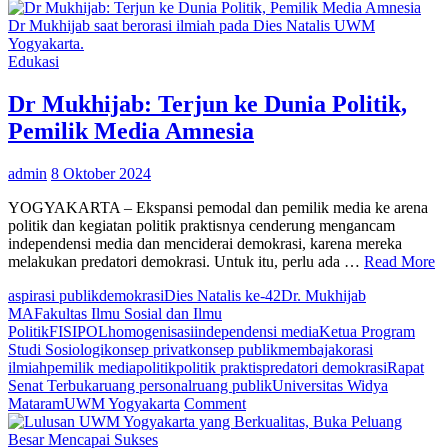
Mahasiswa
Sosiologi
Dr Mukhijab saat berorasi ilmiah pada Dies Natalis UWM
UWM
Yogyakarta.
Yogyakarta
Edukasi
Belajar
Budaya
Dr Mukhijab: Terjun ke Dunia Politik,
Politik
Pemilik Media Amnesia
Pangan
di
Desa
admin
8 Oktober 2024
Wisata
Brayut
YOGYAKARTA – Ekspansi pemodal dan pemilik media ke arena
politik dan kegiatan politik praktisnya cenderung mengancam
independensi media dan menciderai demokrasi, karena mereka
melakukan predatori demokrasi. Untuk itu, perlu ada …
Read More
aspirasi publik
demokrasi
Dies Natalis ke-42
Dr. Mukhijab
MA
Fakultas Ilmu Sosial dan Ilmu
Politik
FISIPOL
homogenisasi
independensi media
Ketua Program
Studi Sosiologi
konsep privat
konsep publik
membajak
orasi
ilmiah
pemilik media
politik
politik praktis
predatori demokrasi
Rapat
Senat Terbuka
ruang personal
ruang publik
Universitas Widya
on
Mataram
UWM Yogyakarta
Comment
Dr
Mukhijab: