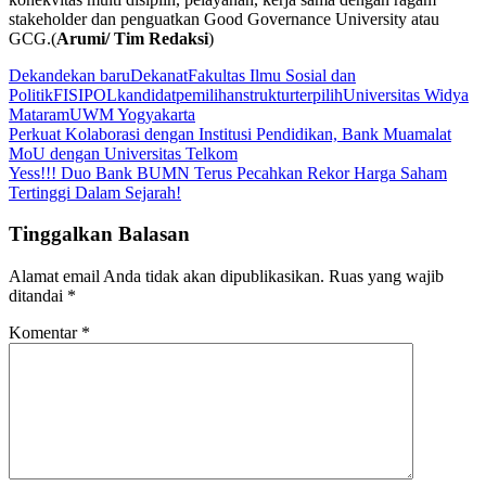
stakeholder dan penguatkan Good Governance University atau
GCG.(
Arumi/ Tim Redaksi
)
Dekan
dekan baru
Dekanat
Fakultas Ilmu Sosial dan
Politik
FISIPOL
kandidat
pemilihan
struktur
terpilih
Universitas Widya
Mataram
UWM Yogyakarta
Navigasi
Perkuat Kolaborasi dengan Institusi Pendidikan, Bank Muamalat
MoU dengan Universitas Telkom
pos
Yess!!! Duo Bank BUMN Terus Pecahkan Rekor Harga Saham
Tertinggi Dalam Sejarah!
Tinggalkan Balasan
Alamat email Anda tidak akan dipublikasikan.
Ruas yang wajib
ditandai
*
Komentar
*