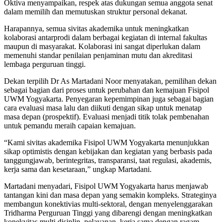
Oktiva menyampaikan, respek atas dukungan semua anggota senat
dalam memilih dan memutuskan struktur personal dekanat.
Harapannya, semua sivitas akademika untuk meningkatkan
kolaborasi antarprodi dalam berbagai kegiatan di internal fakultas
maupun di masyarakat. Kolaborasi ini sangat diperlukan dalam
memenuhi standar penilaian penjaminan mutu dan akreditasi
lembaga perguruan tinggi.
Dekan terpilih Dr As Martadani Noor menyatakan, pemilihan dekan
sebagai bagian dari proses untuk perubahan dan kemajuan Fisipol
UWM Yogyakarta. Penyegaran kepemimpinan juga sebagai bagian
cara evaluasi masa lalu dan diikuti dengan sikap untuk menatap
masa depan (prospektif). Evaluasi menjadi titik tolak pembenahan
untuk pemandu meraih capaian kemajuan.
“Kami sivitas akademika Fisipol UWM Yogyakarta menunjukkan
sikap optimistis dengan kebijakan dan kegiatan yang berbasis pada
tanggungjawab, berintegritas, transparansi, taat regulasi, akademis,
kerja sama dan kesetaraan,” ungkap Martadani.
Martadani menyadari, Fisipol UWM Yogyakarta harus menjawab
tantangan kini dan masa depan yang semakin kompleks. Strateginya
membangun konektivias multi-sektoral, dengan menyelenggarakan
Tridharma Perguruan Tinggi yang dibarengi dengan meningkatkan
konekvitas multi disiplin, pelayanan, kerja sama dengan ragam