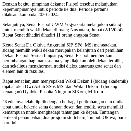
Dengan begitu, pimpinan dekanat Fisipol tersebut melanjutkan
kepemimpinannya untuk periode ke dua. Periode pertama
dilaksanakan pada 2020-2024.
Selanjutnya, Senat Fisipol UWM Yogyakarta melanjukan sidang
untuk memilih wakil dekan di ruang Nusantara, Jumat (2/1/2024).
Rapat Senat dihadiri dihadiri 11 orang anggota Senat.
Ketua Senat Dr. Oktiva Anggraini SIP, SPd, MSi mengatakan,
sidang memilih wakil dekan merupakan kelanjutan dari pemilihan
Dekan Fisipol. Sesuai fungsinya, Senat Fisipol memberikan
pertimbangan bagi nama-nama yang diajukan oleh dekan terpilih,
dan sekaligus menghormati tradisi dialog antaranggota senat dan
elemen lain di fakultas.
Rapat senat lanjutan menyepakati Wakil Dekan I (bidang akademik)
dijabat oleh Dwi Astuti SSos MSi dan Wakil Dekan II (bidang
keuangan) Dyaloka Puspita Ningrum SIKom, MIKom.
“Keduanya telah dipilih dengan berbagai pertimbangan dan dinilai
tepat untuk bekerja sama dengan dosen dan tendik, serta memiliki
kemampuan nntuk menghadapi tantangan ke depan. Tantangan
terdekat penambahan dua program studi baru,” imbuh Oktiva, baru-
baru ini.