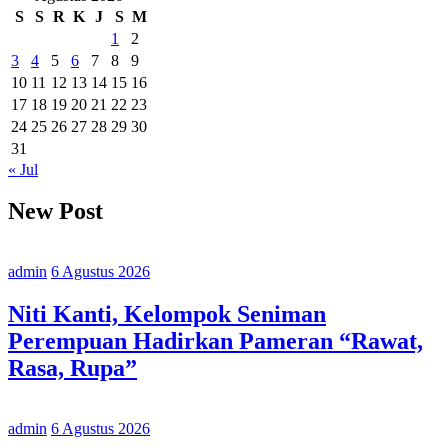
S
S
R
K
J
S
M
Pemilu
Hanya
1
2
Akal-
3
4
5
6
7
8
9
Akalan
10
11
12
13
14
15
16
17
18
19
20
21
22
23
24
25
26
27
28
29
30
31
« Jul
New Post
admin
6 Agustus 2026
Niti Kanti, Kelompok Seniman
Perempuan Hadirkan Pameran “Rawat,
Rasa, Rupa”
admin
6 Agustus 2026