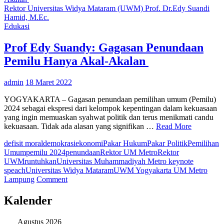
Terjun
Rektor Universitas Widya Mataram (UWM) Prof. Dr.Edy Suandi
ke
Hamid, M.Ec.
Dunia
Edukasi
Politik,
Pemilik
Prof Edy Suandy: Gagasan Penundaan
Media
Pemilu Hanya Akal-Akalan
Amnesia
admin
18 Maret 2022
YOGYAKARTA – Gagasan penundaan pemilihan umum (Pemilu)
2024 sebagai ekspresi dari kelompok kepentingan dalam kekuasaan
yang ingin memuaskan syahwat politik dan terus menikmati candu
kekuasaan. Tidak ada alasan yang signifikan …
Read More
defisit moral
demokrasi
ekonomi
Pakar Hukum
Pakar Politik
Pemilihan
Umum
pemilu 2024
penundaan
Rektor UM Metro
Rektor
UWM
runtuhkan
Universitas Muhammadiyah Metro keynote
speach
Universitas Widya Mataram
UWM Yogyakarta UM Metro
on
Lampung
Comment
Prof
Edy
Kalender
Suandy:
Gagasan
Agustus 2026
Penundaan