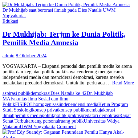
Dr Mukhijab saat berorasi ilmiah pada Dies Natalis UWM
Yogyakarta.
Edukasi
Dr Mukhijab: Terjun ke Dunia Politik,
Pemilik Media Amnesia
admin
8 Oktober 2024
YOGYAKARTA – Ekspansi pemodal dan pemilik media ke arena
politik dan kegiatan politik praktisnya cenderung mengancam
independensi media dan menciderai demokrasi, karena mereka
melakukan predatori demokrasi. Untuk itu, perlu ada …
Read More
aspirasi publik
demokrasi
Dies Natalis ke-42
Dr. Mukhijab
MA
Fakultas Ilmu Sosial dan Ilmu
Politik
FISIPOL
homogenisasi
independensi media
Ketua Program
Studi Sosiologi
konsep privat
konsep publik
membajak
orasi
ilmiah
pemilik media
politik
politik praktis
predatori demokrasi
Rapat
Senat Terbuka
ruang personal
ruang publik
Universitas Widya
on
Mataram
UWM Yogyakarta
Comment
Dr
Mukhijab: