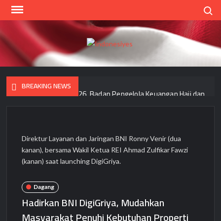
Skip
Search
to
content
Indo
Home
for
your
BREAKING NEWS
Opini
Synergy Roadshow 2026, Badan Pengelola Keuangan Haji dan
PT Bank Muamalat Indonesia Tbk Hadir di Makassar
AXA Mandiri Gandeng Make-A-Wish® Indonesia Hadirkan
Harapan bagi Anak dengan Penyakit Kritis untuk Terus
Melangkah Pasti
Direktur Layanan dan Jaringan BNI Ronny Venir (dua
kanan), bersama Wakil Ketua REI Ahmad Zulfikar Fawzi
(kanan) saat launching DigiGriya.
Niti Kanti, Kelompok Seniman Perempuan Hadirkan Pameran
“Rawat, Rasa, Rupa”
Dagang
Lolos Uji OJK, Rudi As Aturridha Jadi Wakil Dirut Bank Mandiri
Hadirkan BNI DigiGriya, Mudahkan
Taspen
Masyarakat Penuhi Kebutuhan Properti