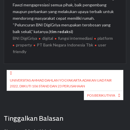
Fawzi mengapresiasi semua pihak, baik pengembang
maupun perbankan yang melakukan upaya terbaik untuk
mendorong masyarakat cepat memiliki rumah.
“Peluncuran BNI DigiGriya merupakan terobosan yang
baik sekali,” katanya.(
tim redaksi
)
BNI DigiGriya
digital
fungsi intermediasi
platform
property
PT Bank Negara Indonesia Tbk
user
friendly
Navigasi
pos
UNIVERSITAS AHMAD DAHLAN YOGYAKARTA ADAKAN UAD FAIR
2022, DIIKUTI 106 STAND DAN 23 PERUSAHAAN
POS BERIKUTNYA
Tinggalkan Balasan