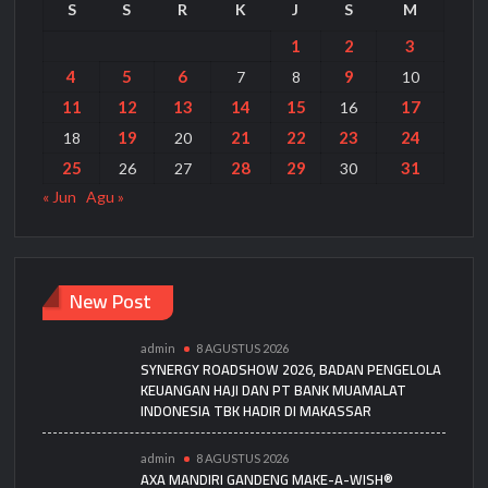
S
S
R
K
J
S
M
1
2
3
4
5
6
9
7
8
10
11
12
13
14
15
17
16
19
21
22
23
24
18
20
25
28
29
31
26
27
30
« Jun
Agu »
New Post
admin
8 AGUSTUS 2026
SYNERGY ROADSHOW 2026, BADAN PENGELOLA
KEUANGAN HAJI DAN PT BANK MUAMALAT
INDONESIA TBK HADIR DI MAKASSAR
admin
8 AGUSTUS 2026
AXA MANDIRI GANDENG MAKE-A-WISH®