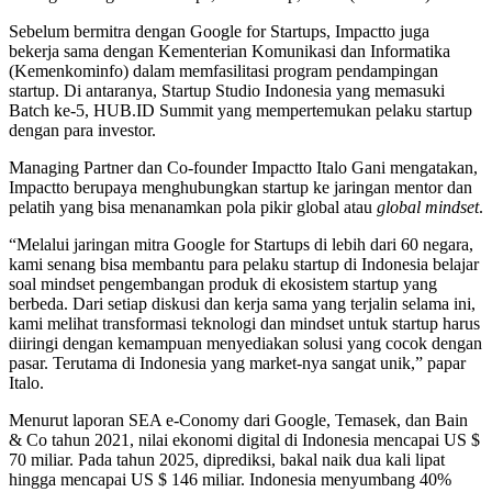
Sebelum bermitra dengan Google for Startups, Impactto juga
bekerja sama dengan Kementerian Komunikasi dan Informatika
(Kemenkominfo) dalam memfasilitasi program pendampingan
startup. Di antaranya, Startup Studio Indonesia yang memasuki
Batch ke-5, HUB.ID Summit yang mempertemukan pelaku startup
dengan para investor.
Managing Partner dan Co-founder Impactto Italo Gani mengatakan,
Impactto berupaya menghubungkan startup ke jaringan mentor dan
pelatih yang bisa menanamkan pola pikir global atau
global mindset
.
“Melalui jaringan mitra Google for Startups di lebih dari 60 negara,
kami senang bisa membantu para pelaku startup di Indonesia belajar
soal mindset pengembangan produk di ekosistem startup yang
berbeda. Dari setiap diskusi dan kerja sama yang terjalin selama ini,
kami melihat transformasi teknologi dan mindset untuk startup harus
diiringi dengan kemampuan menyediakan solusi yang cocok dengan
pasar. Terutama di Indonesia yang market-nya sangat unik,” papar
Italo.
Menurut laporan SEA e-Conomy dari Google, Temasek, dan Bain
& Co tahun 2021, nilai ekonomi digital di Indonesia mencapai US $
70 miliar. Pada tahun 2025, diprediksi, bakal naik dua kali lipat
hingga mencapai US $ 146 miliar. Indonesia menyumbang 40%