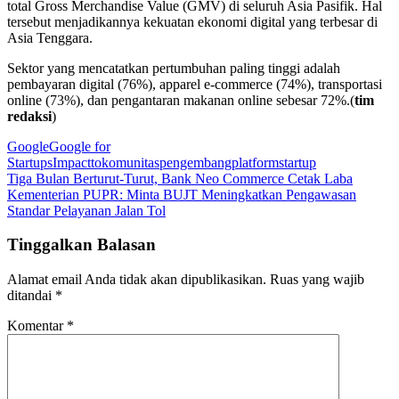
total Gross Merchandise Value (GMV) di seluruh Asia Pasifik. Hal
tersebut menjadikannya kekuatan ekonomi digital yang terbesar di
Asia Tenggara.
Sektor yang mencatatkan pertumbuhan paling tinggi adalah
pembayaran digital (76%), apparel e-commerce (74%), transportasi
online (73%), dan pengantaran makanan online sebesar 72%.(
tim
redaksi
)
Google
Google for
Startups
Impactto
komunitas
pengembang
platform
startup
Navigasi
Tiga Bulan Berturut-Turut, Bank Neo Commerce Cetak Laba
Kementerian PUPR: Minta BUJT Meningkatkan Pengawasan
pos
Standar Pelayanan Jalan Tol
Tinggalkan Balasan
Alamat email Anda tidak akan dipublikasikan.
Ruas yang wajib
ditandai
*
Komentar
*