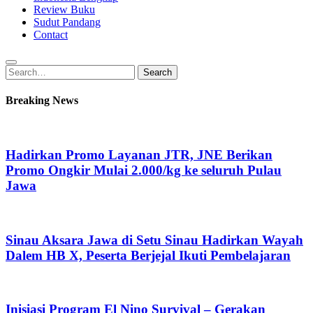
Review Buku
Sudut Pandang
Contact
Search
Search
for:
Breaking News
Hadirkan Promo Layanan JTR, JNE Berikan
Promo Ongkir Mulai 2.000/kg ke seluruh Pulau
Jawa
Sinau Aksara Jawa di Setu Sinau Hadirkan Wayah
Dalem HB X, Peserta Berjejal Ikuti Pembelajaran
Inisiasi Program El Nino Survival – Gerakan