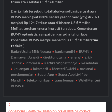
triliun atau sekitar US $ 160 miliar.
Dari jumlah tersebut, total laba konsolidasi perusahaan
BUMN meningkat 838% secara year on year (yoy) di 2021
menjadi Rp 124,7 triliun atau di kisaran US $ 9 miliar.
Melihat torehan kinerja impresif tersebut, Kementerian
BUMN optimistis, sampai dengan akhir tahun laba
konsolidasi BUMN mampu menembus US $ 10 miliar.(
tim
redaksi
)
Badan Usaha Milik Negara
bank mandiri
BUMN
Darmawan Junaidi
direktur utama
energi
Erick
Thohir
informasi
Kartika Wirjoatmodjo
kesehatan
keuangan
lokomotif
Menteri BUMN
nasional
perekonomian
Super App
Super App Livin’ by
Mandiri
telekomunikasi
transformasi
Wakil Menteri
BUMN II
Navigasi
AXA MANDIRI DORONG PENINGKATAN LITERASI KEUANGAN