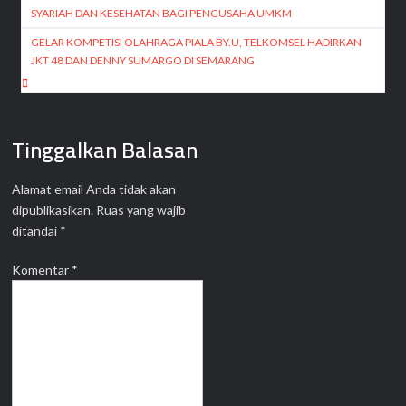
pos
SYARIAH DAN KESEHATAN BAGI PENGUSAHA UMKM
GELAR KOMPETISI OLAHRAGA PIALA BY.U, TELKOMSEL HADIRKAN
JKT 48 DAN DENNY SUMARGO DI SEMARANG
Tinggalkan Balasan
Alamat email Anda tidak akan
dipublikasikan.
Ruas yang wajib
ditandai
*
Komentar
*