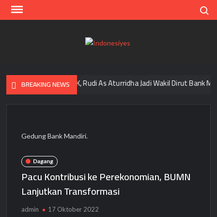
Skip
Search
to
content
Indo
Home
for
your
Rupa”
Lolos Uji OJK, Rudi As Aturridha Jadi Wakil Dirut Bank Mandir
BREAKING NEWS
Opini
Gedung Bank Mandiri.
Dagang
Pacu Kontribusi ke Perekonomian, BUMN
Lanjutkan Transformasi
admin
17 Oktober 2022