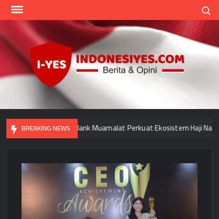
Skip
Search
to
content
Indo
Home
for
your
Opini
euangan Haji dan Bank Muamalat Perkuat Ekosistem Haji Nasional
BREAKING NEWS