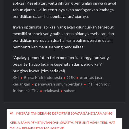
aplikasi Kesehatan, yaitu dihitung per jumlah siswa di awal
tahun ajaran. Hal ini tentunya akan meringankan lembaga
pendidikan dalam hal pembayaran,” ujarnya.
Irwan optimistis, aplikasi yang akan diluncurkan tersebut
memiliki prospek yang baik, karena bidang kesehatan dan
pendidikan merupajan dua hal yang paling penting dalam
pembentukan manusia yang berkualitas.
“Apalagi pemerintah telah memberikan anggaran yang
besar terhadap bidang kesehatan dan pendidikan,”
pungkas Irwan. (
tim redaksi
)
BEI
Bursa Efek Indonesia
OJK
otoritas jasa
keuangan
penawaran umum perdana
PT Techno9
Indonesia Tbk
relaksasi
saham
Navigasi
IMIGRASI TANGERANG DEPORTASI 80 WARGA NEGARA ASING
pos
KERJA SAMA PEMERINTAH DAN SWASTA, PT BUKIT ASAM TERLIHAT
DALAM REHABILITASI MANGROVE