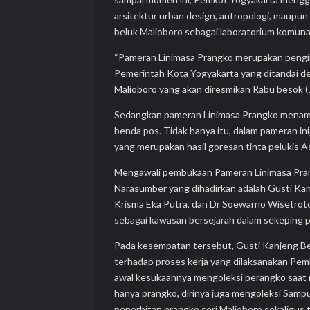
arsitektur urban design, antropologi, maupun 
beluk Malioboro sebagai laboratorium komuna
“Pameran Linimasa Prangko merupakan pengir
Pemerintah Kota Yogyakarta yang ditandai de
Malioboro yang akan diresmikan Rabu besok (7/
Sedangkan pameran Linimasa Prangko menampil
benda pos. Tidak hanya itu, dalam pameran in
yang merupakan hasil goresan tinta pelukis 
Mengawali pembukaan Pameran Linimasa Prang
Narasumber yang dihadirkan adalah Gusti Kan
Krisma Eka Putra, dan Dr Soewarno Wisetro
sebagai kawasan bersejarah dalam sekeping 
Pada kesempatan tersebut, Gusti Kanjeng B
terhadap proses kerja yang dilaksanakan Pem
awal kesukaannya mengoleksi perangko saat m
hanya prangko, dirinya juga mengoleksi Sampu
penerbitan prangko seri Malioboro sekaligus 