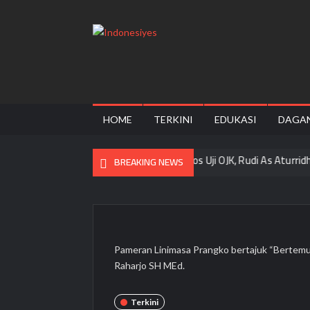
Skip
to
content
Indonesiyes
Home
for
your
Opini
HOME
TERKINI
EDUKASI
DAGA
ameran “Rawat, Rasa, Rupa”
Lolos Uji OJK, Rudi As Aturridha Jadi 
BREAKING NEWS
Pameran Linimasa Prangko bertajuk “Bertemu 
Raharjo SH MEd.
Terkini