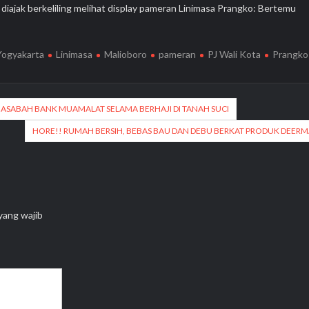
diajak berkeliling melihat display pameran Linimasa Prangko: Bertemu
Yogyakarta
Linimasa
Malioboro
pameran
PJ Wali Kota
Prangko
NASABAH BANK MUAMALAT SELAMA BERHAJI DI TANAH SUCI
HORE!! RUMAH BERSIH, BEBAS BAU DAN DEBU BERKAT PRODUK DEERM
yang wajib