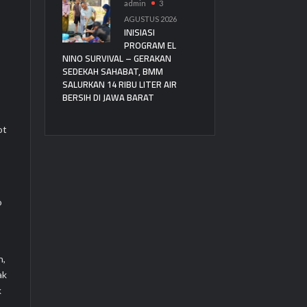
admin
3
AGUSTUS 2026
INISIASI
PROGRAM EL
NINO SURVIVAL – GERAKAN
SEDEKAH SAHABAT, BMM
SALURKAN 14 RIBU LITER AIR
BERSIH DI JAWA BARAT
ot
o
n,
ak
k