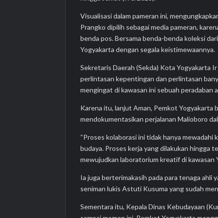
Visualisasi dalam pameran ini, mengungkapkan
Prangko dipilih sebagai media pameran, kare
benda pos. Bersama benda-benda koleksi dari 
Yogyakarta dengan segala keistimewaannya.
Sekretaris Daerah (Sekda) Kota Yogyakarta 
perlintasan kepentingan dan perlintasan bany
mengingat di kawasan ini sebuah peradaban 
Karena itu, lanjut Aman, Pemkot Yogyakarta
mendokumentasikan perjalanan Malioboro da
“Proses kolaborasi ini tidak hanya mewadahi
budaya. Proses kerja yang dilakukan hingga t
mewujudkan laboratorium kreatif di kawasan 
Ia juga berterimakasih pada para tenaga ahli
seniman lukis Astuti Kusuma yang sudah men
Sementara itu, Kepala Dinas Kebudayaan (K
sampai momen ini, Pemkot Yogyakarta menggand