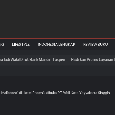
NG
LIFESTYLE
INDONESIA LENGKAP
REVIEW BUKU
Wakil Dirut Bank Mandiri Taspen
Hadirkan Promo Layanan JTR, JNE B
Malioboro” di Hotel Phoenix dibuka PT Wali Kota Yogyakarta Singgih