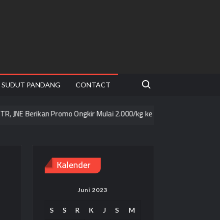
Search for:
SUDUT PANDANG
CONTACT
erikan Promo Ongkir Mulai 2.000/kg ke seluruh Pulau Jawa
Sinau 
Kalender
Juni 2023
S
S
R
K
J
S
M