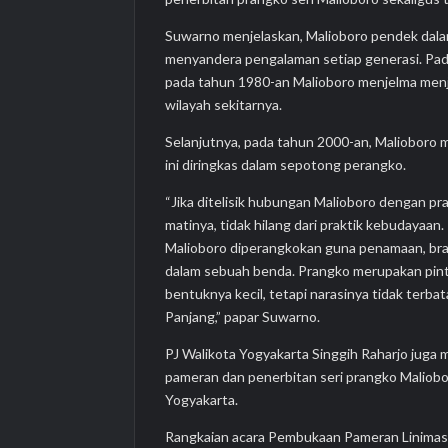
Suwarno menjelaskan, Malioboro pendek dala
menyandera pengalaman setiap generasi. Pad
pada tahun 1980-an Malioboro menjelma menj
wilayah sekitarnya.
Selanjutnya, pada tahun 2000-an, Malioboro m
ini diringkas dalam sepotong perangko.
“Jika ditelisik hubungan Malioboro dengan pra
matinya, tidak hilang dari praktik kebudayaa
Malioboro diperangkokan guna penamaan, bran
dalam sebuah benda. Prangko merupakan pint
bentuknya kecil, tetapi narasinya tidak terb
Panjang,” papar Suwarno.
PJ Walikota Yogyakarta Singgih Raharjo juga
pameran dan penerbitan seri prangko Maliobor
Yogyakarta.
Rangkaian acara Pembukaan Pameran Linimasa 