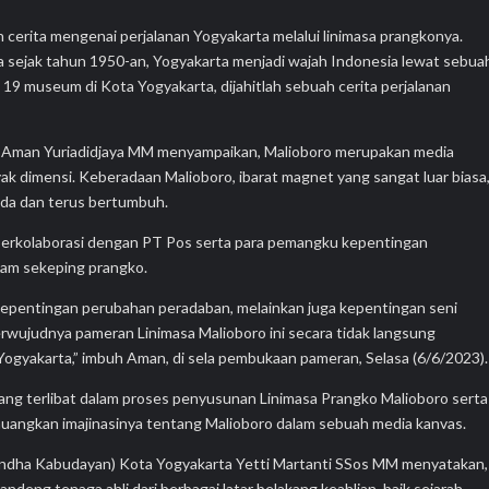
 cerita mengenai perjalanan Yogyakarta melalui linimasa prangkonya.
na sejak tahun 1950-an, Yogyakarta menjadi wajah Indonesia lewat sebua
19 museum di Kota Yogyakarta, dijahitlah sebuah cerita perjalanan
Ir Aman Yuriadidjaya MM menyampaikan, Malioboro merupakan media
ak dimensi. Keberadaan Malioboro, ibarat magnet yang sangat luar biasa
ada dan terus bertumbuh.
 berkolaborasi dengan PT Pos serta para pemangku kepentingan
lam sekeping prangko.
 kepentingan perubahan peradaban, melainkan juga kepentingan seni
erwujudnya pameran Linimasa Malioboro ini secara tidak langsung
Yogyakarta,” imbuh Aman, di sela pembukaan pameran, Selasa (6/6/2023).
 yang terlibat dalam proses penyusunan Linimasa Prangko Malioboro serta
uangkan imajinasinya tentang Malioboro dalam sebuah media kanvas.
undha Kabudayan) Kota Yogyakarta Yetti Martanti SSos MM menyatakan,
eng tenaga ahli dari berbagai latar belakang keahlian. baik sejarah,