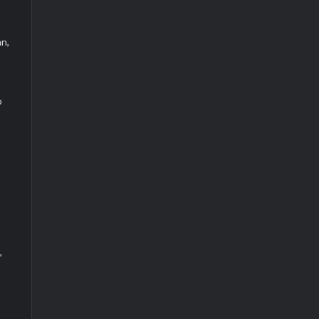
n,
o
,