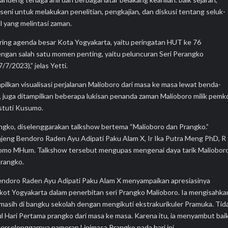
seni untuk melakukan penelitian, pengkajian, dan diskusi tentang seluk-
l yang melintasi zaman.
ing agenda besar Kota Yogyakarta, yaitu peringatan HUT ke 76
ngan salah satu momen penting, yaitu peluncuran Seri Perangko
7/2023),” jelas Yetti.
kan visualisasi perjalanan Malioboro dari masa ke masa lewat benda-
i, juga ditampilkan beberapa lukisan penanda zaman Malioboro milik pemk
Astuti Kusumo.
ko, diselenggarakan talkshow bertema “Malioboro dan Prangko.”
jeng Bendoro Raden Ayu Adipati Paku Alam X, Ir Ika Putra Meng PhD, R
tomo MHum. Talkshow tersebut mengupas mengenai daya tarik Maliobor
prangko.
endoro Raden Ayu Adipati Paku Alam X menyampaikan apresiasinya
kot Yogyakarta dalam penerbitan seri Prangko Malioboro. Ia mengisahka
asih di bangku sekolah dengan mengikuti ekstrakurikuler Pramuka. Tid
l Hari Pertama prangko dari masa ke masa. Karena itu, ia menyambut bai
terselenggarnya pameran Linimasa Prangko pada hari ini.