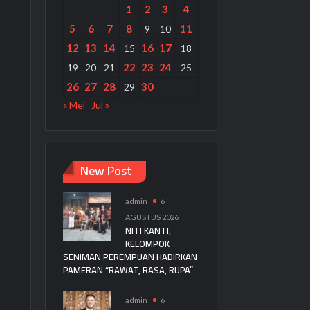
1
2
3
4
5
6
7
8
11
9
10
12
13
14
16
17
15
18
22
23
24
19
20
21
25
26
27
28
30
29
« Mei
Jul »
New Post
admin
6
AGUSTUS 2026
NITI KANTI,
KELOMPOK
SENIMAN PEREMPUAN HADIRKAN
PAMERAN “RAWAT, RASA, RUPA”
admin
6