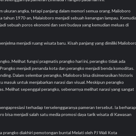
m ukuran angka, tetapi panjang dalam memori semua orang. Malioboro
a tahun 1970-an, Malaioboro menjadi sebuah kenangan lampau. Kemudia
adi sebuah poros ekonomi dan seni budaya yang kemudian meluas di
enjelma menjadi ruang wisata baru. Kisah panjang yang dimiliki Maliobor
ngko. Melihat fungsi pragmatis prangko hari ini, perangko tidak ada
n. Prangko menjadi penanda kota dan perangko menjadi benda komoditas.
ding. Dalam selembar perangko, Malioboro bisa disimenasikan historis
u masuk untuk menjabarkan narasi dan visual. Meskipun perangko
atas. Melihat sepenggal perangko, sebenarnya melihat narasi yang sangat
 mengapresiasi terhadap terselenggaranya pameran tersebut. Ia berharap
o bisa menjadi salah satu media promosi daya tarik wisata di Kawasan
prangko diakhiri pemotongan buntal Melati oleh PJ Wali Kota