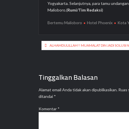
Yogyakarta. Selanjutnya, para tamu undangan 
Malioboro.(
Rumi/Tim Redaksi
)
Bertemu Malioboro
Hotel Phoenix
Kota 
Navigasi
ALHAMDULILLAH!! MUAMALAT DIN JADI SOLUSI 
pos
Tinggalkan Balasan
Alamat email Anda tidak akan dipublikasikan.
Ruas 
ditandai
*
Komentar
*