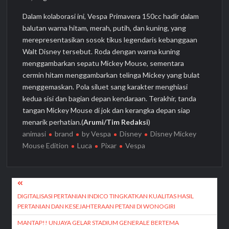
Dalam kolaborasi ini, Vespa Primavera 150cc hadir dalam
balutan warna hitam, merah, putih, dan kuning, yang
merepresentasikan sosok tikus legendaris kebanggaan
Walt Disney tersebut. Roda dengan warna kuning
menggambarkan sepatu Mickey Mouse, sementara
cermin hitam menggambarkan telinga Mickey yang bulat
menggemaskan. Pola siluet sang karakter menghiasi
kedua sisi dan bagian depan kendaraan. Terakhir, tanda
tangan Mickey Mouse di jok dan kerangka depan siap
menarik perhatian.(
Arumi/Tim Redaksi
)
animasi
brand
by Vespa
Disney
Disney Mickey
Mouse Edition
Luca
Pixar
Vespa
Navigasi
pos
DIGITALISASI PERTANIAN INDICO TINGKATKAN KUALITAS HASIL
PERTANIAN DAN KESEJAHTERAAN PETANI DI WONOGIRI
MANTAP!! UNJAYA GELAR STADIUM GENERALE BERTEMA