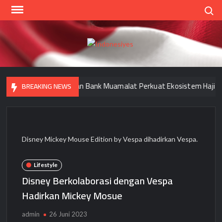
Skip
Search
to
content
Indo
Home
for
your
ola Keuangan Haji dan Bank Muamalat Perkuat Ekosistem Haji Nasion
BREAKING NEWS
Opini
Disney Mickey Mouse Edition by Vespa dihadirkan Vespa.
Lifestyle
Disney Berkolaborasi dengan Vespa
Hadirkan Mickey Mosue
admin
26 Juni 2023