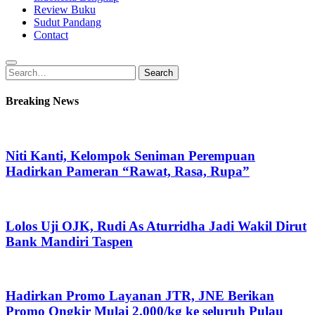
Review Buku
Sudut Pandang
Contact
Search
Search
for:
Breaking News
Niti Kanti, Kelompok Seniman Perempuan
Hadirkan Pameran “Rawat, Rasa, Rupa”
Lolos Uji OJK, Rudi As Aturridha Jadi Wakil Dirut
Bank Mandiri Taspen
Hadirkan Promo Layanan JTR, JNE Berikan
Promo Ongkir Mulai 2.000/kg ke seluruh Pulau