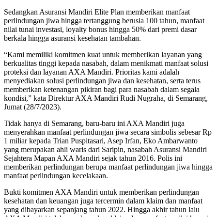
Sedangkan Asuransi Mandiri Elite Plan memberikan manfaat
perlindungan jiwa hingga tertanggung berusia 100 tahun, manfaat
nilai tunai investasi, loyalty bonus hingga 50% dari premi dasar
berkala hingga asuransi kesehatan tambahan.
“Kami memiliki komitmen kuat untuk memberikan layanan yang
berkualitas tinggi kepada nasabah, dalam menikmati manfaat solusi
proteksi dan layanan AXA Mandiri. Prioritas kami adalah
menyediakan solusi perlindungan jiwa dan kesehatan, serta terus
memberikan ketenangan pikiran bagi para nasabah dalam segala
kondisi,” kata Direktur AXA Mandiri Rudi Nugraha, di Semarang,
Jumat (28/7/2023).
Tidak hanya di Semarang, baru-baru ini AXA Mandiri juga
menyerahkan manfaat perlindungan jiwa secara simbolis sebesar Rp
1 miliar kepada Trian Puspitasari, Asep Irfan, Eko Ambarwanto
yang merupakan ahli waris dari Saripin, nasabah Asuransi Mandiri
Sejahtera Mapan AXA Mandiri sejak tahun 2016. Polis ini
memberikan perlindungan berupa manfaat perlindungan jiwa hingga
manfaat perlindungan kecelakaan.
Bukti komitmen AXA Mandiri untuk memberikan perlindungan
kesehatan dan keuangan juga tercermin dalam klaim dan manfaat
yang dibayarkan sepanjang tahun 2022. Hingga akhir tahun lalu