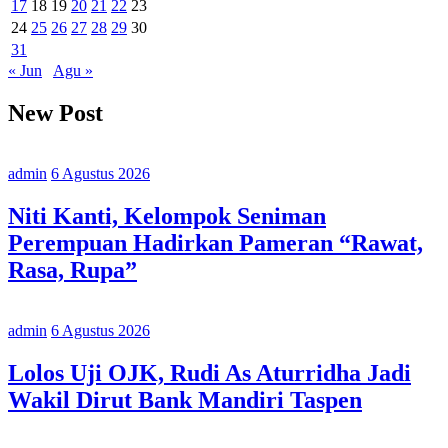
17
18
19
20
21
22
23
24
25
26
27
28
29
30
31
« Jun
Agu »
New Post
admin
6 Agustus 2026
Niti Kanti, Kelompok Seniman
Perempuan Hadirkan Pameran “Rawat,
Rasa, Rupa”
admin
6 Agustus 2026
Lolos Uji OJK, Rudi As Aturridha Jadi
Wakil Dirut Bank Mandiri Taspen