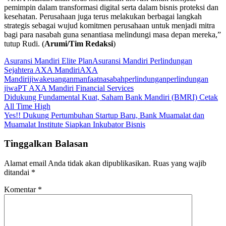
pemimpin dalam transformasi digital serta dalam bisnis proteksi dan
kesehatan. Perusahaan juga terus melakukan berbagai langkah
strategis sebagai wujud komitmen perusahaan untuk menjadi mitra
bagi para nasabah guna senantiasa melindungi masa depan mereka,”
tutup Rudi. (
Arumi/Tim Redaksi
)
Asuransi Mandiri Elite Plan
Asuransi Mandiri Perlindungan
Sejahtera AXA Mandiri
AXA
Mandiri
jiwa
keuangan
manfaat
nasabah
perlindungan
perlindungan
jiwa
PT AXA Mandiri Financial Services
Navigasi
Didukung Fundamental Kuat, Saham Bank Mandiri (BMRI) Cetak
All Time High
pos
Yes!! Dukung Pertumbuhan Startup Baru, Bank Muamalat dan
Muamalat Institute Siapkan Inkubator Bisnis
Tinggalkan Balasan
Alamat email Anda tidak akan dipublikasikan.
Ruas yang wajib
ditandai
*
Komentar
*