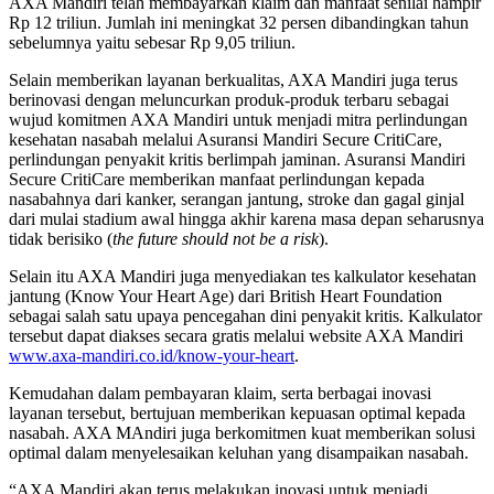
AXA Mandiri telah membayarkan klaim dan manfaat senilai hampir
Rp 12 triliun. Jumlah ini meningkat 32 persen dibandingkan tahun
sebelumnya yaitu sebesar Rp 9,05 triliun.
Selain memberikan layanan berkualitas, AXA Mandiri juga terus
berinovasi dengan meluncurkan produk-produk terbaru sebagai
wujud komitmen AXA Mandiri untuk menjadi mitra perlindungan
kesehatan nasabah melalui Asuransi Mandiri Secure CritiCare,
perlindungan penyakit kritis berlimpah jaminan. Asuransi Mandiri
Secure CritiCare memberikan manfaat perlindungan kepada
nasabahnya dari kanker, serangan jantung, stroke dan gagal ginjal
dari mulai stadium awal hingga akhir karena masa depan seharusnya
tidak berisiko (
the future should not be a risk
).
Selain itu AXA Mandiri juga menyediakan tes kalkulator kesehatan
jantung (Know Your Heart Age) dari British Heart Foundation
sebagai salah satu upaya pencegahan dini penyakit kritis. Kalkulator
tersebut dapat diakses secara gratis melalui website AXA Mandiri
www.axa-mandiri.co.id/know-your-heart
.
Kemudahan dalam pembayaran klaim, serta berbagai inovasi
layanan tersebut, bertujuan memberikan kepuasan optimal kepada
nasabah. AXA MAndiri juga berkomitmen kuat memberikan solusi
optimal dalam menyelesaikan keluhan yang disampaikan nasabah.
“AXA Mandiri akan terus melakukan inovasi untuk menjadi