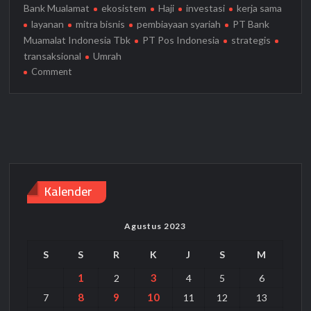
Bank Mualamat
ekosistem
Haji
investasi
kerja sama
layanan
mitra bisnis
pembiayaan syariah
PT Bank
Muamalat Indonesia Tbk
PT Pos Indonesia
strategis
transaksional
Umrah
on
Comment
Josss!!!
Optimalkan
Potensi
Bisnis,
Bank
Muamalat
dan
Kalender
Pos
Indonesia
Kerja
Agustus 2023
Sama
Strategis
S
S
R
K
J
S
M
1
3
2
4
5
6
8
9
10
7
11
12
13