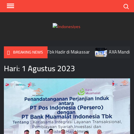
Skip
Search
to
content
Indo
Home
for
your
Muamalat Indonesia Tbk Hadir di Makassar
AXA Mandiri Ga
BREAKING NEWS
Opini
Hari:
1 Agustus 2023