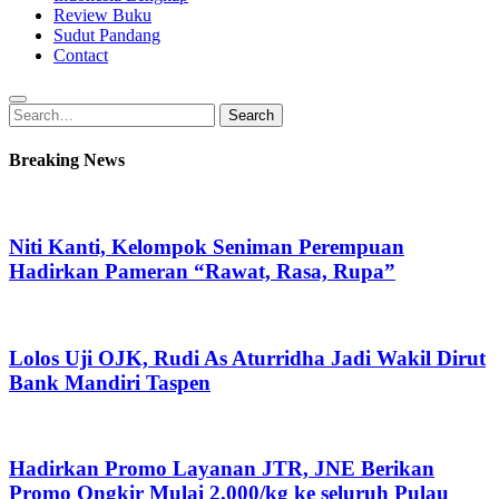
Review Buku
Sudut Pandang
Contact
Search
Search
for:
Breaking News
Niti Kanti, Kelompok Seniman Perempuan
Hadirkan Pameran “Rawat, Rasa, Rupa”
Lolos Uji OJK, Rudi As Aturridha Jadi Wakil Dirut
Bank Mandiri Taspen
Hadirkan Promo Layanan JTR, JNE Berikan
Promo Ongkir Mulai 2.000/kg ke seluruh Pulau