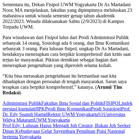
Sementara itu, Dekan Fisipol UWM Yogyakarta Dr As Martadani
Noor, MA menjelaskan, fakultas yang dipimpinnya meluluskan 23
mahasiswa untuk wisuda semester genap tahun akademik
2022/2023. Wisuda dilaksanakan Sabtu (2/9/2023) di Kampus
Terpadu UWM.
Para wisudawan dari Fisipol lulus dari Prodi Administrasi Publik
sebanyak 14 orang, Sosiologi ada 6 orang, dan Ilmu Komunikasi
sebanyak 3 orang. Para lulusan fisipol, ungkap Dr As Martadani,
hendaknya menerapkan cara berpikir komprehensif dan kritis saat
terjun ke masyarakat. Pikiran demikian sebagai bagian dari
menerapkan pengetahuan yang diperoleh selama kuliah.
“Kita bisa merasakan pengetahuan itu bermanfaat saat kita
dihadapkan dengan persoalan di tengah masyarakat. Saran saya
terapkan cara berpikir komprehensif,” katanya. (
Arumi/ Tim
Redaksi
)
Administrasi Publik
Fakultas Ilmu Sosial dan Politik
FISIPOL
indek
prestasi kumulatif
IPK
Prodi Ilmu Komunikasi
Prodi Sosiologi
Prof.
Dr. Edy Suandi Hamid
Rektor UWM Yogyakarta
S1
Universitas
Widya Mataram
UWM Yogyakarta
Navigasi
Prof Edy: Lulusan Harus Menjadi Job Creator, Bukan Job Seeker
Dinas Kebudayaan Gelar Sayembara Penulisan Puisi Nasional
pos
bertema Yogyakarta