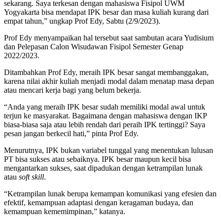
sekarang. Saya terkesan dengan mahasiswa Fisipol UWM
Yogyakarta bisa mendapat IPK besar dan masa kuliah kurang dari
empat tahun,” ungkap Prof Edy, Sabtu (2/9/2023).
Prof Edy menyampaikan hal tersebut saat sambutan acara Yudisium
dan Pelepasan Calon Wisudawan Fisipol Semester Genap
2022/2023.
Ditambahkan Prof Edy, meraih IPK besar sangat membanggakan,
karena nilai akhir kuliah menjadi modal dalam menatap masa depan
atau mencari kerja bagi yang belum bekerja.
“Anda yang meraih IPK besar sudah memiliki modal awal untuk
terjun ke masyarakat. Bagaimana dengan mahasiswa dengan IKP
biasa-biasa saja atau lebih rendah dari peraih IPK tertinggi? Saya
pesan jangan berkecil hati,” pinta Prof Edy.
Menurutnya, IPK bukan variabel tunggal yang menentukan lulusan
PT bisa sukses atau sebaiknya. IPK besar maupun kecil bisa
mengantarkan sukses, saat dipadukan dengan ketrampilan lunak
atau
soft skill
.
“Ketrampilan lunak berupa kemampan komunikasi yang efesien dan
efektif, kemampuan adaptasi dengan keragaman budaya, dan
kemampuan kememimpinan,” katanya.