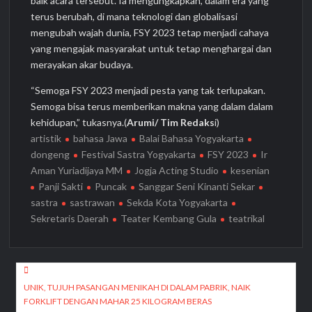
baik acara tersebut. Ia mengungkapkan, dalam era yang
terus berubah, di mana teknologi dan globalisasi
mengubah wajah dunia, FSY 2023 tetap menjadi cahaya
yang mengajak masyarakat untuk tetap menghargai dan
merayakan akar budaya.
“Semoga FSY 2023 menjadi pesta yang tak terlupakan.
Semoga bisa terus memberikan makna yang dalam dalam
kehidupan,” tukasnya.(
Arumi/ Tim Redaks
i)
artistik
bahasa Jawa
Balai Bahasa Yogyakarta
dongeng
Festival Sastra Yogyakarta
FSY 2023
Ir
Aman Yuriadijaya MM
Jogja Acting Studio
kesenian
Panji Sakti
Puncak
Sanggar Seni Kinanti Sekar
sastra
sastrawan
Sekda Kota Yogyakarta
Sekretaris Daerah
Teater Kembang Gula
teatrikal
Navigasi
pos
UNIK, TUJUH PASANGAN MENIKAH DI DALAM PABRIK, NAIK
FORKLIFT DENGAN MAHAR 25 KILOGRAM BERAS