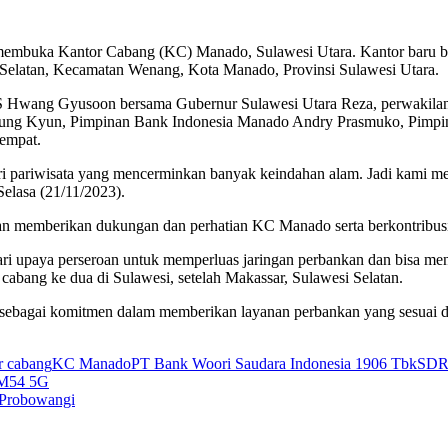
mbuka Kantor Cabang (KC) Manado, Sulawesi Utara. Kantor baru ban
latan, Kecamatan Wenang, Kota Manado, Provinsi Sulawesi Utara.
WS Hwang Gyusoon bersama Gubernur Sulawesi Utara Reza, perwakil
Jung Kyun, Pimpinan Bank Indonesia Manado Andry Prasmuko, Pimpi
tempat.
stri pariwisata yang mencerminkan banyak keindahan alam. Jadi kami
elasa (21/11/2023).
 memberikan dukungan dan perhatian KC Manado serta berkontribusi
paya perseroan untuk memperluas jaringan perbankan dan bisa menj
bang ke dua di Sulawesi, setelah Makassar, Sulawesi Selatan.
, sebagai komitmen dalam memberikan layanan perbankan yang sesuai
r cabang
KC Manado
PT Bank Woori Saudara Indonesia 1906 Tbk
SD
 M54 5G
 Probowangi