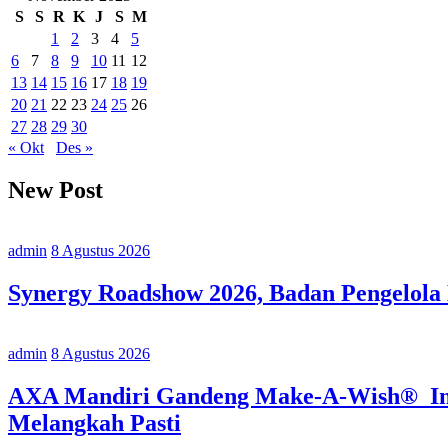
S
S
R
K
J
S
M
1
2
3
4
5
6
7
8
9
10
11
12
13
14
15
16
17
18
19
20
21
22
23
24
25
26
27
28
29
30
« Okt
Des »
New Post
admin
8 Agustus 2026
Synergy Roadshow 2026, Badan Pengelola
admin
8 Agustus 2026
AXA Mandiri Gandeng Make-A-Wish® Indo
Melangkah Pasti