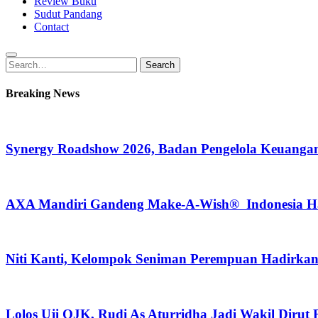
Review Buku
Sudut Pandang
Contact
Search
Search
for:
Breaking News
Synergy Roadshow 2026, Badan Pengelola Keuangan
AXA Mandiri Gandeng Make-A-Wish® Indonesia Hadi
Niti Kanti, Kelompok Seniman Perempuan Hadirka
Lolos Uji OJK, Rudi As Aturridha Jadi Wakil Dirut