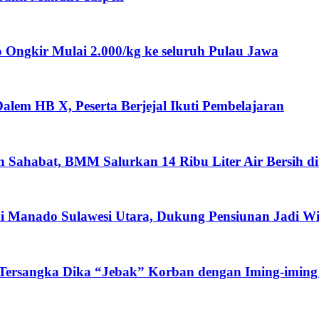
ngkir Mulai 2.000/kg ke seluruh Pulau Jawa
lem HB X, Peserta Berjejal Ikuti Pembelajaran
ah Sahabat, BMM Salurkan 14 Ribu Liter Air Bersih d
i Manado Sulawesi Utara, Dukung Pensiunan Jadi W
 Tersangka Dika “Jebak” Korban dengan Iming-iming