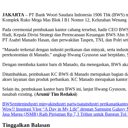
JAKARTA
– PT Bank Woori Saudara Indonesia 1906 Tbk (BWS) me
Komplek Ruko Mega Mas Blok I B1 Nomor 12, Kelurahan Wenang Se
Pada ceremonial pembukaan kantor cabang tersebut, hadir CEO B
Hadi, Kepala Divisi Strategi dan Perencanaan Keuangan BWS Ahn 
PT Asabri Manado Hasan, dan perwakilan Taspen, TNI, dan Polri se
“Manado terkenal dengan industri perikanan dan minyak, serta indu
perekonomian di Manado,” ungkap Hwang Gyusoon saat berpidato, S
Dengan membuka kantor baru di Manado, dia menegaskan, BWS akan
Ditambahkan, pembukaan KC BWS di Manado merupakan bagian dari u
akses layanan dan produk perbankan. KC Manado merupakan kantor ca
Selain itu, pembukaan kantor baru BWS ini, lanjut Hwang Gyusoon
nasabah existing. (
Arumi/ Tim Redaksi
)
BWS
emiten
industri minyak
industri pariwisata
industri perikanan
kanto
Navigasi
Wow!! Inspirasi Vlog “A Day in My Life” dengan Samsung Galaxy
Jasa Marga (JSMR) Raih Pinjaman Rp 7,3 Triliun untuk Bangun Tol
pos
Tinggalkan Balasan