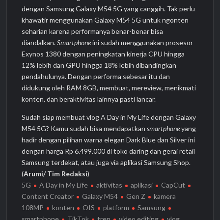
dengan Samsung Galaxy M54 5G yang canggih. Tak perlu
khawatir menggunakan Galaxy M54 5G untuk ngonten
seharian karena performanya benar-benar bisa
diandalkan.
Smartphone
ini sudah menggunakan prosesor
Exynos 1380 dengan peningkatan kinerja CPU hingga
12% lebih dan GPU hingga 18% lebih dibandingkan
pendahulunya. Dengan performa sebesar itu dan
didukung oleh RAM 8GB, membuat, mereview, menikmati
konten, dan beraktivitas lainnya pasti lancar.
Sudah siap membuat vlog A Day in My Life dengan Galaxy
M54 5G? Kamu sudah bisa mendapatkan
smartphone
yang
hadir dengan pilihan warna elegan Dark Blue dan Silver ini
dengan harga Rp 6.499.000 di toko daring dan gerai retail
Samsung terdekat, atau juga via aplikasi Samsung Shop.
(
Arumi/ Tim Redaksi
)
5G
A Day in My Life
aktivitas
aplikasi
CapCut
Content Creator
Galaxy M54
Gen Z
kamera
108MP
konten
OIS
platform
Samsung
smartphone
TikTok
tren
video editing
vlog