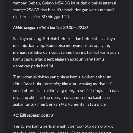
tempat. Sebab, Galaxy M54 5G ini sudah dibekali
internal
storage
256GB dan bisa ditambah dengan kartu memori
eksternal microSD hingga 1TB.
Akhiri dengan refleksi hari ini: 20.00 – 22.00
Saatnya pulang. Setelah beberes dan bebersih, saatnya
melanjutkan vlog. Kamu bisa menyampaikan apa yang
menjadi refleksi dari kegiatanmu hari ini, hal-hal yang udah
kamu capai, atau pembelajaran apapun yang kamu
dapatkan pada hari ini.
Tunjukkan aktivitas yang biasa kamu lakukan sebelum
tidur. Baca buku,
streaming
film atau
scrolling
medsos di
smartphone. Lalu akhiri vlog dengan sedikit ringkasan dan
di paling akhir, tutup dengan ucapan terima kasih dan
ajakan untuk memberikan
like
, komentar, atau
share
.
+1:
Edit sebelum posting
Tentunya kamu perlu menjahit semua foto dan klip-klip
menjadi satu kesatuan konten. Gunakan apps editing