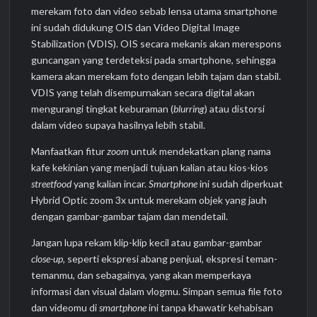
merekam foto dan video sebab lensa utama smartphone
ini sudah didukung OIS dan Video Digital Image
Stabilization (VDIS). OIS secara mekanis akan merespons
guncangan yang terdeteksi pada smartphone, sehingga
kamera akan merekam foto dengan lebih tajam dan stabil.
VDIS yang telah disempurnakan secara digital akan
mengurangi tingkat keburaman (
blurring
) atau distorsi
dalam video supaya hasilnya lebih stabil.
Manfaatkan fitur
zoom
untuk mendekatkan plang nama
kafe kekinian yang menjadi tujuan kalian atau kios-kios
streetfood
yang kalian incar.
Smartphone
ini sudah diperkuat
Hybrid Optic zoom 3x untuk merekam objek yang jauh
dengan gambar-gambar tajam dan mendetail.
Jangan lupa rekam klip-klip kecil atau gambar-gambar
close-up
, seperti ekspresi abang penjual, ekspresi teman-
temanmu, dan sebagainya, yang akan memperkaya
informasi dan visual dalam vlogmu. Simpan semua file foto
dan videomu di
smartphone
ini tanpa khawatir kehabisan