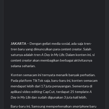
Keterangan Sejumlah Pihak dan Proses Penyidikan,
Tersangka Dika “Jebak” Korban dengan Iming-iming
Pencairan Bonus
JAKARTA
– Dengan geliat media sosial, ada saja tren-
tren baru yang dimunculkan para
content creator
. Salah
satunya adalah tren
A Day in My Life.
Dalam konten ini, si
content creator
akan membagikan berbagai aktivitasnya
selama seharian.
Konten semacam ini ternyata menarik banyak perhatian.
Pada platform TikTok saja, baru-baru ini, konten semacam
mendapat lebih dari 17 juta penayangan. Sementara di
aplikasi video editing CapCut, terdapat 25 template
A
Day in My Life
dan sudah digunakan 3 juta kali lebih.
Baru-baru ini, Samsung memperkenalkan
smartphone
baru