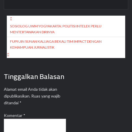
Navigasi
pos
SOSIOLOG UWM YOGYAKARTA: POLITISI INTELEK PERLU
MENTERTAWAKAN DIRINYA
FUPI UIN SUNAN KALIJAGA BEKALI TIM IMPACT DENGAN
KEMAMPUAN JURNALISTIK
Tinggalkan Balasan
Alamat email Anda tidak akan
dipublikasikan.
Ruas yang wajib
ditandai
*
Komentar
*