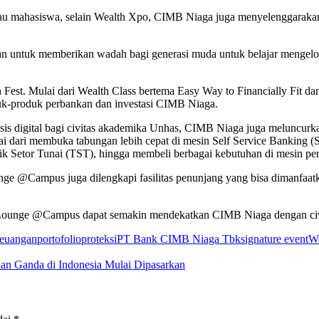
atau mahasiswa, selain Wealth Xpo, CIMB Niaga juga menyelenggaraka
uan untuk memberikan wadah bagi generasi muda untuk belajar mengelo
Fest. Mulai dari Wealth Class bertema Easy Way to Financially Fit da
uk-produk perbankan dan investasi CIMB Niaga.
s digital bagi civitas akademika Unhas, CIMB Niaga juga meluncur
ulai dari membuka tabungan lebih cepat di mesin Self Service Banking
Tarik Setor Tunai (TST), hingga membeli berbagai kebutuhan di mesin 
nge @Campus juga dilengkapi fasilitas penunjang yang bisa dimanfaatk
tal Lounge @Campus dapat semakin mendekatkan CIMB Niaga dengan civ
keuangan
portofolio
proteksi
PT Bank CIMB Niaga Tbk
signature event
W
an Ganda di Indonesia Mulai Dipasarkan