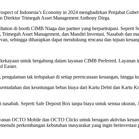
rospect of Indonesia’s Economy in 2024 menghadirkan Penjabat Gubern
den Direktur Trimegah Asset Management Anthony Dirga.
ation di booth CIMB Niaga dan partner yang berpartisipasi. Seperti
, Trimegah Asset Management, dan Mandiri Investasi. Nasabah dan ma
elevan, sehingga diharapkan dapat mendukung rencana dan tujuan keua
ekayaan untuk bergabung dalam layanan CIMB Preferred. Layanan in
d Easier.
ksi, pengalaman tak terlupakan di setiap perencanaan keuangan, hing
 kemudahan dan keuntungan bebas biaya dari Kartu Debit dan Kartu Kre
mati nasabah. Seperti Safe Deposit Box tanpa biaya untuk semua ukuran, 
yanan OCTO Mobile dan OCTO Clicks untuk beragam aktivitas keuangan,
emenuhi perkembangan kebutuhan masyarakat yang ingin berinvestasi p