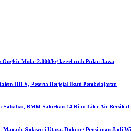
ngkir Mulai 2.000/kg ke seluruh Pulau Jawa
lem HB X, Peserta Berjejal Ikuti Pembelajaran
ah Sahabat, BMM Salurkan 14 Ribu Liter Air Bersih d
i Manado Sulawesi Utara, Dukung Pensiunan Jadi W