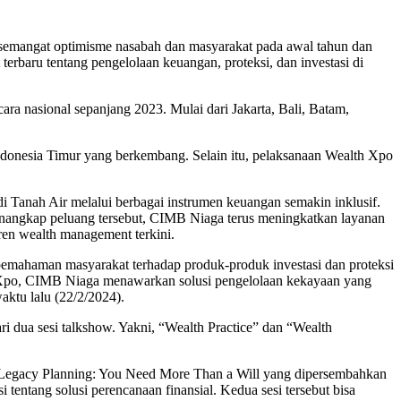
emangat optimisme nasabah dan masyarakat pada awal tahun dan
erbaru tentang pengelolaan keuangan, proteksi, dan investasi di
ra nasional sepanjang 2023. Mulai dari Jakarta, Bali, Batam,
ndonesia Timur yang berkembang. Selain itu, pelaksanaan Wealth Xpo
 Tanah Air melalui berbagai instrumen keuangan semakin inklusif.
menangkap peluang tersebut, CIMB Niaga terus meningkatkan layanan
n wealth management terkini.
emahaman masyarakat terhadap produk-produk investasi dan proteksi
h Xpo, CIMB Niaga menawarkan solusi pengelolaan kekayaan yang
ktu lalu (22/2/2024).
i dua sesi talkshow. Yakni, “Wealth Practice” dan “Wealth
a Legacy Planning: You Need More Than a Will yang dipersembahkan
 tentang solusi perencanaan finansial. Kedua sesi tersebut bisa