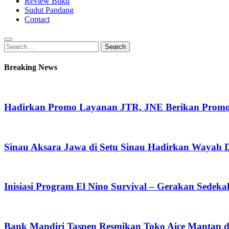
Review Buku
Sudut Pandang
Contact
Search
Search
for:
Breaking News
Hadirkan Promo Layanan JTR, JNE Berikan Promo O
Sinau Aksara Jawa di Setu Sinau Hadirkan Wayah Da
Inisiasi Program El Nino Survival – Gerakan Sedek
Bank Mandiri Taspen Resmikan Toko Aice Mantap d