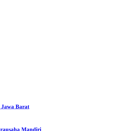
i Jawa Barat
irausaha Mandiri