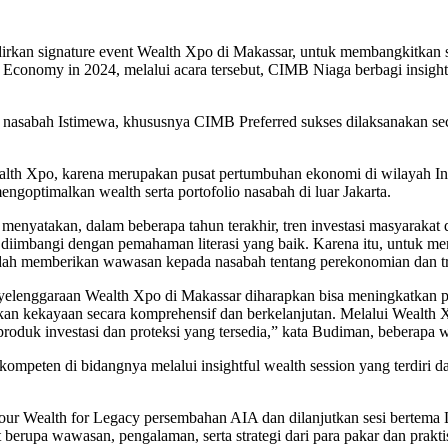
n signature event Wealth Xpo di Makassar, untuk membangkitkan s
conomy in 2024, melalui acara tersebut, CIMB Niaga berbagi insight t
 nasabah Istimewa, khususnya CIMB Preferred sukses dilaksanakan seca
ealth Xpo, karena merupakan pusat pertumbuhan ekonomi di wilayah I
ngoptimalkan wealth serta portofolio nasabah di luar Jakarta.
atakan, dalam beberapa tahun terakhir, tren investasi masyarakat di
lu diimbangi dengan pemahaman literasi yang baik. Karena itu, untuk 
h memberikan wawasan kepada nasabah tentang perekonomian dan tre
nyelenggaraan Wealth Xpo di Makassar diharapkan bisa meningkatkan p
kan kekayaan secara komprehensif dan berkelanjutan. Melalui Wealt
duk investasi dan proteksi yang tersedia,” kata Budiman, beberapa wa
eten di bidangnya melalui insightful wealth session yang terdiri dar
Your Wealth for Legacy persembahan AIA dan dilanjutkan sesi bertem
berupa wawasan, pengalaman, serta strategi dari para pakar dan praktisi