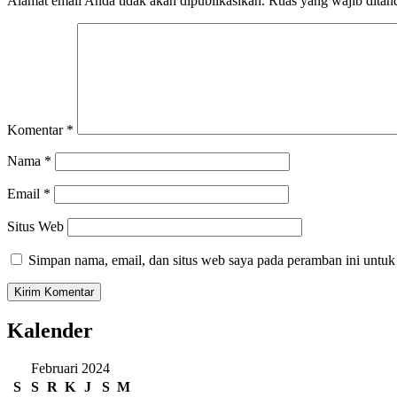
Alamat email Anda tidak akan dipublikasikan.
Ruas yang wajib ditan
Komentar
*
Nama
*
Email
*
Situs Web
Simpan nama, email, dan situs web saya pada peramban ini untuk
Kalender
Februari 2024
S
S
R
K
J
S
M