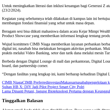
Untuk meningkatkan literasi dan inklusi keuangan bagi Generasi Z 
(23/2/2024).
Kegiatan yang sebelumnya telah dilakukan di kampus lain ini bertuj
membangun fondasi finansial yang sehat untuk masa depan.
Beragam sesi bisa diikuti mahasiswa dalam acara Kejar Mimpi Wealth 
Product Showcase yang memberikan informasi lengkap tentang prod
Wujud komitmen CIMB Niaga memberikan layanan perbankan berbasi
digital ini, nasabah bisa melakukan beragam aktivitas perbankan. M
praktis melalui Video Banking, setor dan tarik dana melalui mesin 
Berbeda dengan Digital Lounge di mall dan perkantoran, Digital Lou
board, dan partnership corner.
“Dengan fasilitas yang lengkap ini, kami berharap kehadiran Digi
CIMB Niaga
CIMB Preferred
investasi
Makassar
nasabah
pengelolaan 
Navigasi
Sultan HB X: DIY Jadi Pilot Project Smart City Polri
Lama Dinanti Petani, Jagung Bioteknologi Pertama dengan Keunggul
pos
Tinggalkan Balasan