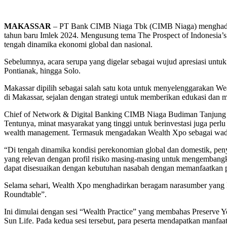
MAKASSAR
– PT Bank CIMB Niaga Tbk (CIMB Niaga) menghadirka
tahun baru Imlek 2024. Mengusung tema The Prospect of Indonesia’s E
tengah dinamika ekonomi global dan nasional.
Sebelumnya, acara serupa yang digelar sebagai wujud apresiasi untuk
Pontianak, hingga Solo.
Makassar dipilih sebagai salah satu kota untuk menyelenggarakan W
di Makassar, sejalan dengan strategi untuk memberikan edukasi dan me
Chief of Network & Digital Banking CIMB Niaga Budiman Tanjung meny
Tentunya, minat masyarakat yang tinggi untuk berinvestasi juga per
wealth management. Termasuk mengadakan Wealth Xpo sebagai wada
“Di tengah dinamika kondisi perekonomian global dan domestik, pe
yang relevan dengan profil risiko masing-masing untuk mengembang
dapat disesuaikan dengan kebutuhan nasabah dengan memanfaatkan pro
Selama sehari, Wealth Xpo menghadirkan beragam narasumber yang komp
Roundtable”.
Ini dimulai dengan sesi “Wealth Practice” yang membahas Preserve 
Sun Life. Pada kedua sesi tersebut, para peserta mendapatkan manfaat 