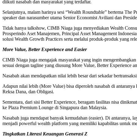
diikuti nasabah dan masyarakat yang terdaftar.
Selanjutnya, malam harinya sesi “Wealth Roundtable” bertema The P
speaker dan narasumber utama Senior Economist Aviliani dan Presi
Tidak hanya talkshow, CIMB Niaga juga menyediakan Wealth Consult
Prosperindo Aset Manajemen, Principal Asset Management Indonesia
solusi Wealth Growth Practices serta melalui produk-produk yang r
More Value, Better Experience and Easier
CIMB Niaga juga mengajak masyarakat yang ingin mengembangkan k
sesuai dengan tagline yang diusung More Value, Better Experience an
Nasabah akan mendapatkan nilai lebih besar dari sekadar bertransa
Adapun nilai lebih (More Value) bisa diperoleh nasabah di antaranya
Reksa Dana, dan Obligasi.
Sementara, dari sisi Better Experience, beragam fasilitas nisa dinik
ke Plaza Premium Lounge di Singapura dan Malaysia.
Nasabah juga mendapat banyak kemudahan (easier). Di antaranya, la
menjadi powerful wealth platform yang memiliki kapabilitas untuk m
Tingkatkan Literasi Keuangan Generasi Z