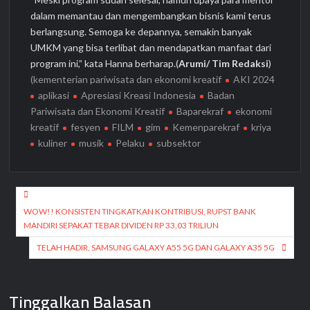
dalam memantau dan mengembangkan bisnis kami terus
berlangsung. Semoga ke depannya, semakin banyak
UMKM yang bisa terlibat dan mendapatkan manfaat dari
program ini,” kata Hanna berharap.(
Arumi/ Tim Redaksi
)
(kementerian pariwisata dan ekonomi kreatif
AKI 2024
aplikasi
Apresiasi Kreasi Indonesia
Badan
Pariwisata dan Ekonomi Kreatif
Baparekraf
ekonomi
kreatif
fesyen
FILM
gim
Kemenparekraf
kriya
kuliner
musik
Pelaku
subsektor
Navigasi
pos
WOW!! KONSISTEN TINGKATKAN KONTRIBUSI, RUPST BANK
MANDIRI SEPAKAT TEBAR DIVIDEN RP 33,03 TRILIUN
TELAH HADIR, SAMSUNG GALAXY A55 5G DAN GALAXY A35 5G
Tinggalkan Balasan