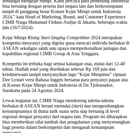
semangat mengejar mimpi. Kami percaya para pemenang Indonesia
bisa bersaing dengan peserta dari negara lain dan berkesempatan
tampil di panggung besar Konser Kejar Mimpi untuk Indonesia
2024,” kata Head of Marketing, Brand, and Customer Experience
CIMB Niaga Muhamad Firdaus Andjar di Jakarta, beberapa waktu
lalu (16/7/2024).
Kejar Mimpi
Rising Start-Singing Competition
2024 merupakan
kompetisi menyanyi yang digelar guna mencari individu berbakat di
ASEAN sekaligus salah satu upaya memperkenalkan jaringan dan
kapabilitas regional CIMB Group di Asia Tenggara.
Kompetisi ini terbuka bagi semua kalangan usia, mulai dari 12-40
tahun. Hadiah total yang disediakan sebesar Rp 169 juta dan
keistimewaan tampil menyanyikan lagu “Kejar Mimpimu” ciptaan
Dee Lestari versi Bahasa Inggris bersama para penyanyi papan atas
di Konser Kejar Mimpi untuk Indonesia di De Tjolomadoe,
Surakarta pada 24 Agustus 2024.
Lewat kegiatan ini, CIMB Niaga mendorong talenta-talenta
berbakat di ASEAN berani memulai
(start)
dan mengembangkan
kemampuannya di dunia tarik suara serta siap bersaing di level
regional dengan penyanyi dari negara lain. Program ini diharapkan
bisa memberikan nilai tambah dan pengalaman yang menyenangkan
bagi peserta dalam berkompetisi dan mengasah kemampuan
menyanyi.