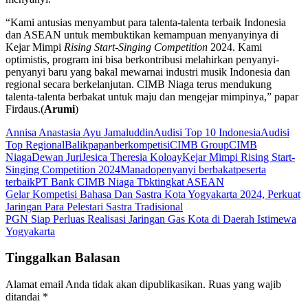
“Kami antusias menyambut para talenta-talenta terbaik Indonesia
dan ASEAN untuk membuktikan kemampuan menyanyinya di
Kejar Mimpi
Rising Start-Singing Competition
2024. Kami
optimistis, program ini bisa berkontribusi melahirkan penyanyi-
penyanyi baru yang bakal mewarnai industri musik Indonesia dan
regional secara berkelanjutan. CIMB Niaga terus mendukung
talenta-talenta berbakat untuk maju dan mengejar mimpinya,” papar
Firdaus.(
Arumi
)
Annisa Anastasia Ayu Jamaluddin
Audisi Top 10 Indonesia
Audisi
Top Regional
Balikpapan
berkompetisi
CIMB Group
CIMB
Niaga
Dewan Juri
Jesica Theresia Koloay
Kejar Mimpi Rising Start-
Singing Competition 2024
Manado
penyanyi berbakat
peserta
terbaik
PT Bank CIMB Niaga Tbk
tingkat ASEAN
Navigasi
Gelar Kompetisi Bahasa Dan Sastra Kota Yogyakarta 2024, Perkuat
Jaringan Para Pelestari Sastra Tradisional
pos
PGN Siap Perluas Realisasi Jaringan Gas Kota di Daerah Istimewa
Yogyakarta
Tinggalkan Balasan
Alamat email Anda tidak akan dipublikasikan.
Ruas yang wajib
ditandai
*