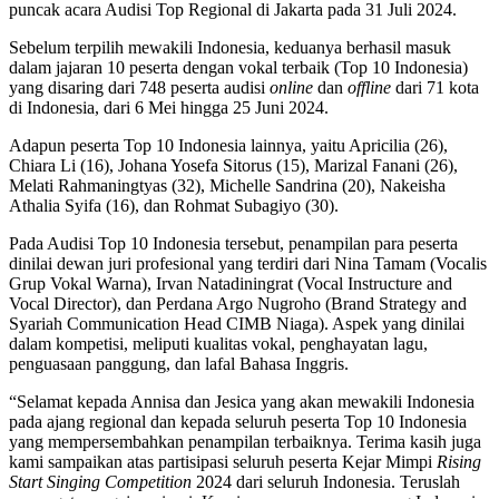
puncak acara Audisi Top Regional di Jakarta pada 31 Juli 2024.
Sebelum terpilih mewakili Indonesia, keduanya berhasil masuk
dalam jajaran 10 peserta dengan vokal terbaik (Top 10 Indonesia)
yang disaring dari 748 peserta audisi
online
dan
offline
dari 71 kota
di Indonesia, dari 6 Mei hingga 25 Juni 2024.
Adapun peserta Top 10 Indonesia lainnya, yaitu Apricilia (26),
Chiara Li (16), Johana Yosefa Sitorus (15), Marizal Fanani (26),
Melati Rahmaningtyas (32), Michelle Sandrina (20), Nakeisha
Athalia Syifa (16), dan Rohmat Subagiyo (30).
Pada Audisi Top 10 Indonesia tersebut, penampilan para peserta
dinilai dewan juri profesional yang terdiri dari Nina Tamam (Vocalis
Grup Vokal Warna), Irvan Natadiningrat (Vocal Instructure and
Vocal Director), dan Perdana Argo Nugroho (Brand Strategy and
Syariah Communication Head CIMB Niaga). Aspek yang dinilai
dalam kompetisi, meliputi kualitas vokal, penghayatan lagu,
penguasaan panggung, dan lafal Bahasa Inggris.
“Selamat kepada Annisa dan Jesica yang akan mewakili Indonesia
pada ajang regional dan kepada seluruh peserta Top 10 Indonesia
yang mempersembahkan penampilan terbaiknya. Terima kasih juga
kami sampaikan atas partisipasi seluruh peserta Kejar Mimpi
Rising
Start Singing Competition
2024 dari seluruh Indonesia. Teruslah