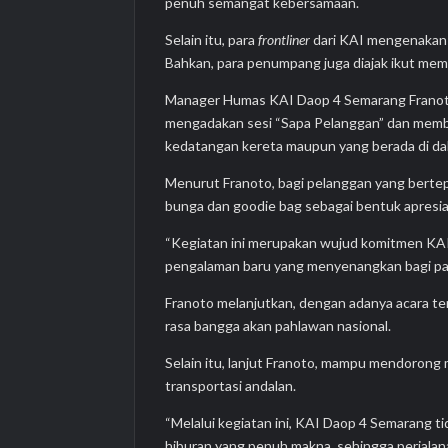
penuh semangat kebersamaan.
Selain itu, para
frontliner
dari KAI mengenakan
Bahkan, para penumpang juga diajak ikut mem
Manager Humas KAI Daop 4 Semarang Franoto
mengadakan sesi “Sapa Pelanggan” dan mem
kedatangan kereta maupun yang berada di da
Menurut Franoto, bagi pelanggan yang bertep
bunga dan goodie bag sebagai bentuk apresia
“Kegiatan ini merupakan wujud komitmen KAI
pengalaman baru yang menyenangkan bagi par
Franoto melanjutkan, dengan adanya acara 
rasa bangga akan pahlawan nasional.
Selain itu, lanjut Franoto, mampu mendorong
transportasi andalan.
“Melalui kegiatan ini, KAI Daop 4 Semarang t
hiburan yang penuh makna, sehingga perjalan