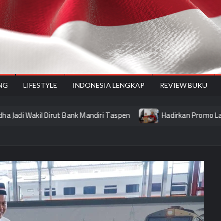
onesiyes
NG
LIFESTYLE
INDONESIA LENGKAP
REVIEW BUKU
Wakil Dirut Bank Mandiri Taspen
Hadirkan Promo Layanan JTR,