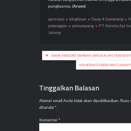
pungkasnya. (
Arumi
)
apresiasi
bingkisan
Daop 4 Semarang
f
pelanggan
penumpang
PT Kereta Api In
Jateng
Navigasi
BANK MANDIRI TAMBAH JANGKAUAN TRANSFER 
pos
KAI SERVICES BERI SANTUNAN
Tinggalkan Balasan
Alamat email Anda tidak akan dipublikasikan.
Ruas 
ditandai
*
Komentar
*