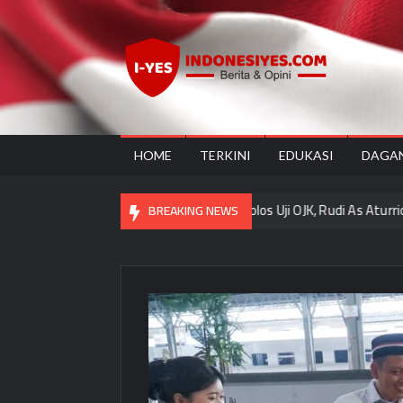
Skip
to
content
Ind
Home
for
your
Opini
HOME
TERKINI
EDUKASI
DAGA
 “Rawat, Rasa, Rupa”
Lolos Uji OJK, Rudi As Aturridha Jadi 
BREAKING NEWS