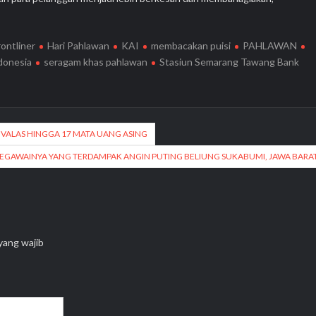
rontliner
Hari Pahlawan
KAI
membacakan puisi
PAHLAWAN
donesia
seragam khas pahlawan
Stasiun Semarang Tawang Bank
VALAS HINGGA 17 MATA UANG ASING
 PEGAWAINYA YANG TERDAMPAK ANGIN PUTING BELIUNG SUKABUMI, JAWA BARA
yang wajib