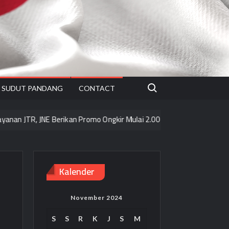
Search for:
SUDUT PANDANG
CONTACT
 JNE Berikan Promo Ongkir Mulai 2.000/kg ke seluruh Pulau Jawa
Kalender
November 2024
S
S
R
K
J
S
M