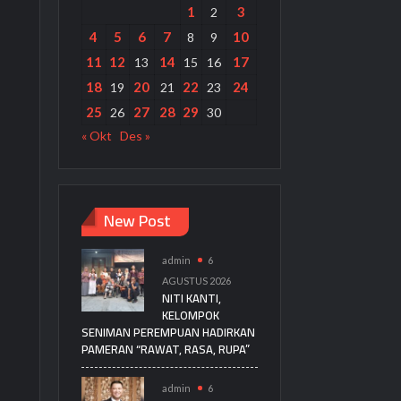
1
3
2
4
5
6
7
10
8
9
11
12
14
17
13
15
16
18
20
22
24
19
21
23
25
27
28
29
26
30
« Okt
Des »
New Post
admin
6
AGUSTUS 2026
NITI KANTI,
KELOMPOK
SENIMAN PEREMPUAN HADIRKAN
PAMERAN “RAWAT, RASA, RUPA”
admin
6