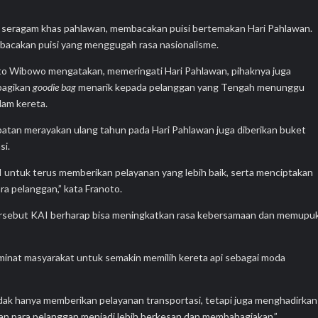
 seragam khas pahlawan, membacakan puisi bertemakan Hari Pahlawan.
bacakan puisi yang menggugah rasa nasionalisme.
 Wibowo mengatakan, memeringati Hari Pahlawan, pihaknya juga
bagikan
goodie bag
menarik kepada pelanggan yang Tengah menunggu
lam kereta.
atan merayakan ulang tahun pada Hari Pahlawan juga diberikan buket
si.
 untuk terus memberikan pelayanan yang lebih baik, serta menciptakan
a pelanggan,” kata Franoto.
tersebut KAI berharap bisa meningkatkan rasa kebersamaan dan memupu
 minat masyarakat untuk semakin memilih kereta api sebagai moda
idak hanya memberikan pelayanan transportasi, tetapi juga menghadirkan
an para pelanggan menjadi lebih berkesan dan membahagiakan,”