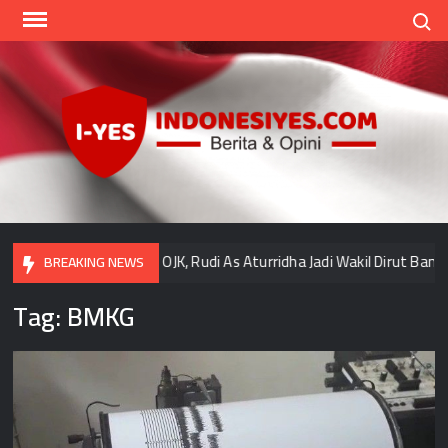
Skip
Search
to
content
Indo
Home
for
your
Opini
upa”
Lolos Uji OJK, Rudi As Aturridha Jadi Wakil Dirut Bank M
BREAKING NEWS
Tag:
BMKG