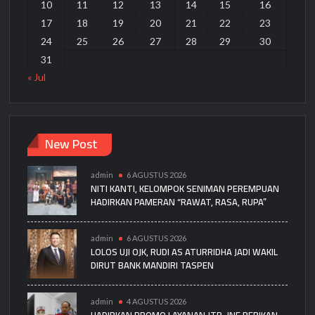
10
11
12
13
14
15
16
17
18
19
20
21
22
23
24
25
26
27
28
29
30
31
« Jul
New Post
admin
6 AGUSTUS 2026
NITI KANTI, KELOMPOK SENIMAN PEREMPUAN
HADIRKAN PAMERAN “RAWAT, RASA, RUPA”
admin
6 AGUSTUS 2026
LOLOS UJI OJK, RUDI AS ATURRIDHA JADI WAKIL
DIRUT BANK MANDIRI TASPEN
admin
4 AGUSTUS 2026
HADIRKAN PROMO LAYANAN JTR, JNE BERIKAN