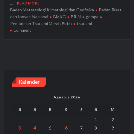
…
READ MORE
Badan Metereologi Klimatologi dan Geofisika
Badan Riset
dan Inovasi Nasional
BMKG
BRIN
gempa
Pemodelan Tsunami Merah Putih
tsunami
on
Comment
Kembangkan
Pemodelan
Tsunami
Merah
Putih,
BMKG
dan
Kalender
BRIN
Mampu
Perkirakan
Agustus 2026
Dampak
Terburuk
S
S
R
K
J
S
M
1
2
3
4
6
5
7
8
9