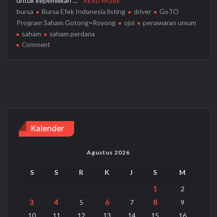
untuk kepemilikan …
READ MORE
bursa
Bursa Efek Indonesia listing
driver
GoTO
Program Saham Gotong=Royong
ojol
penawaran umum
saham
saham perdana
on
Comment
GoTo
Segera
Melantai
ke
Bursa,
Pengemudi
Ojol
Kalender
Bisa
Miliki
Sahamnya
Agustus 2026
S
S
R
K
J
S
M
1
2
3
4
6
8
5
7
9
10
11
12
13
14
15
16