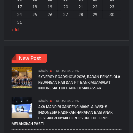
17
18
19
20
21
22
23
24
25
26
27
28
29
30
31
« Jul
New Post
admin
8 AGUSTUS 2026
SYNERGY ROADSHOW 2026, BADAN PENGELOLA
KEUANGAN HAJI DAN PT BANK MUAMALAT
INDONESIA TBK HADIR DI MAKASSAR
admin
8 AGUSTUS 2026
AXA MANDIRI GANDENG MAKE-A-WISH®
INDONESIA HADIRKAN HARAPAN BAGI ANAK
DENGAN PENYAKIT KRITIS UNTUK TERUS
MELANGKAH PASTI