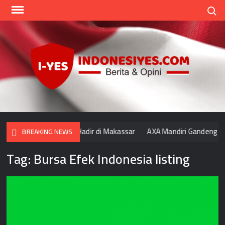
Skip
Search
to
content
Indo
Home
for
your
Opini
alat Indonesia Tbk Hadir di Makassar
AXA Mandiri Gandeng Make
BREAKING NEWS
Tag:
Bursa Efek Indonesia listing