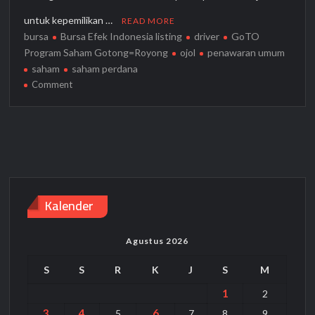
untuk kepemilikan …
READ MORE
bursa
Bursa Efek Indonesia listing
driver
GoTO
Program Saham Gotong=Royong
ojol
penawaran umum
saham
saham perdana
on
Comment
GoTo
Segera
Melantai
ke
Bursa,
Pengemudi
Ojol
Kalender
Bisa
Miliki
Sahamnya
Agustus 2026
S
S
R
K
J
S
M
1
2
3
4
6
5
7
8
9