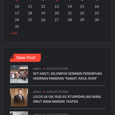
10
11
12
13
14
15
16
17
18
19
20
21
22
23
24
25
26
27
28
29
30
31
« Jul
New Post
admin
6 AGUSTUS 2026
NITI KANTI, KELOMPOK SENIMAN PEREMPUAN
HADIRKAN PAMERAN “RAWAT, RASA, RUPA”
admin
6 AGUSTUS 2026
LOLOS UJI OJK, RUDI AS ATURRIDHA JADI WAKIL
DIRUT BANK MANDIRI TASPEN
admin
4 AGUSTUS 2026