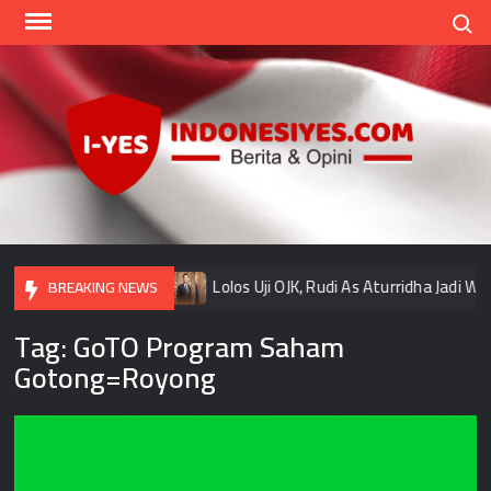
Skip
Search
to
content
Indo
Home
for
your
Opini
wat, Rasa, Rupa”
Lolos Uji OJK, Rudi As Aturridha Jadi Waki
BREAKING NEWS
Tag:
GoTO Program Saham
Gotong=Royong