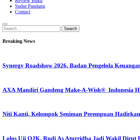
Review Buku
Sudut Pandang
Contact
Search
Search
for:
Breaking News
Synergy Roadshow 2026, Badan Pengelola Keuangan
AXA Mandiri Gandeng Make-A-Wish® Indonesia Hadi
Niti Kanti, Kelompok Seniman Perempuan Hadirka
Lolos Uji OJK, Rudi As Aturridha Jadi Wakil Dirut