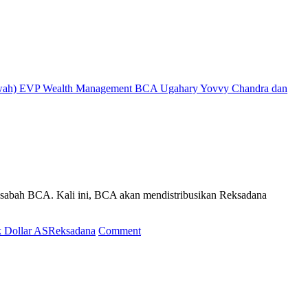
(bawah) EVP Wealth Management BCA Ugahary Yovvy Chandra dan
sabah BCA. Kali ini, BCA akan mendistribusikan Reksadana
on
k Dollar AS
Reksadana
Comment
MAMI
Tawarkan
Reksadana
MANSYAF
dan
Bisa