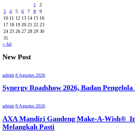
1
2
3
4
5
6
7
8
9
10
11
12
13
14
15
16
17
18
19
20
21
22
23
24
25
26
27
28
29
30
31
« Jul
New Post
admin
8 Agustus 2026
Synergy Roadshow 2026, Badan Pengelola
admin
8 Agustus 2026
AXA Mandiri Gandeng Make-A-Wish® Indo
Melangkah Pasti