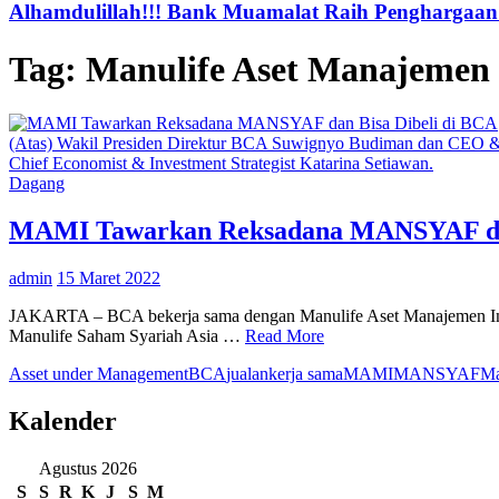
Alhamdulillah!!! Bank Muamalat Raih Penghargaan I
Tag:
Manulife Aset Manajemen 
(Atas) Wakil Presiden Direktur BCA Suwignyo Budiman dan CEO &
Chief Economist & Investment Strategist Katarina Setiawan.
Dagang
MAMI Tawarkan Reksadana MANSYAF dan
admin
15 Maret 2022
JAKARTA – BCA bekerja sama dengan Manulife Aset Manajemen Indon
Manulife Saham Syariah Asia …
Read More
Asset under Management
BCA
jualan
kerja sama
MAMI
MANSYAF
Ma
Kalender
Agustus 2026
S
S
R
K
J
S
M