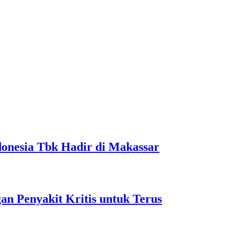
Dibeli
di
BCA
onesia Tbk Hadir di Makassar
 Penyakit Kritis untuk Terus