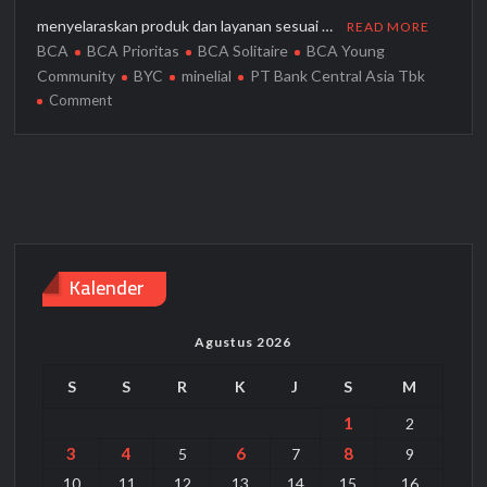
menyelaraskan produk dan layanan sesuai …
READ MORE
BCA
BCA Prioritas
BCA Solitaire
BCA Young
Community
BYC
minelial
PT Bank Central Asia Tbk
on
Comment
BCA
Hadirkan
Aplikasi
BCA
Young
Community
(BYC)
Kalender
untuk
Sasar
Generasi
Agustus 2026
Muda
S
S
R
K
J
S
M
1
2
3
4
6
8
5
7
9
10
11
12
13
14
15
16