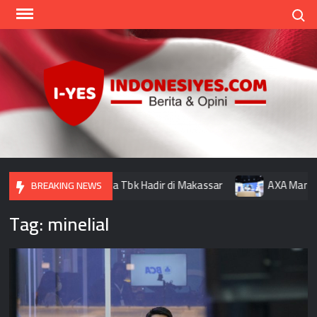
Skip
Search
to
content
Indo
Home
for
your
Opini
k Muamalat Indonesia Tbk Hadir di Makassar
AXA Mandiri G
BREAKING NEWS
Tag:
minelial