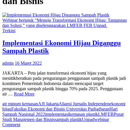
dan Bisnis
Webinar bertajuk “Menuju Transformasi Ekonomi Hijau: Tantangan
dan Solusi,” yang diselenggarakan LMFEB FEB Unpad.
Terkini
Implementasi Ekonomi Hijau Diganggu
Sampah Plastik
admin
16 Maret 2022
JAKARTA – Peta jalan transformasi ekonomi hijau yang
menitikberatkan pada pengurangan penggunaan sampah plastik jadi
komitmen Pemerintah Indonesia dalam mencapai target
pengurangan sampah plastik hingga 70% pada 2025. Penggunaan
air …
Read More
air minum kemasan
AJI Jakarta
Aliansi Jurnalis Independen
ekonomi
hijau
Fakultas Ekonomi dan Bisnis Universitas Padjadjaran
Hari
Sampah Nasional 2022
implementasi
kemasan plastik
LMFEB
Pusat
Studi Manajemen dan Bisnis
sampah plastik
Unpad
webinar
on
Comment
Implementasi