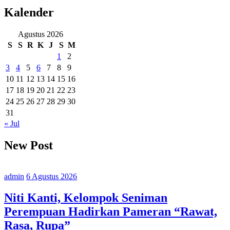
Ekonomi
Kalender
Hijau
Diganggu
Agustus 2026
Sampah
S
S
R
K
J
S
M
Plastik
1
2
3
4
5
6
7
8
9
10
11
12
13
14
15
16
17
18
19
20
21
22
23
24
25
26
27
28
29
30
31
« Jul
New Post
admin
6 Agustus 2026
Niti Kanti, Kelompok Seniman
Perempuan Hadirkan Pameran “Rawat,
Rasa, Rupa”