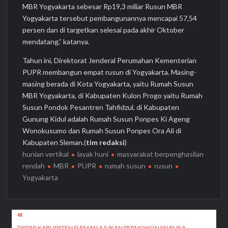
MBR Yogyakarta sebesar Rp19,3 miliar Rusun MBR
Yogyakarta tersebut pembangunannya mencapai 57,54
persen dan di targetkan selesai pada akhir Oktober
mendatang,” katanya.
Tahun ini, Direktorat Jenderal Perumahan Kementerian
PUPR membangun empat rusun di Yogyakarta. Masing-
masing berada di Kota Yogyakarta, yaitu Rumah Susun
MBR Yogyakarta, di Kabupaten Kulon Progo yaitu Rumah
Susun Pondok Pesantren Tahfidzul, di Kabupaten
Gunung Kidul adalah Rumah Susun Ponpes Ki Ageng
Wonokusumo dan Rumah Susun Ponpes Ora Ali di
Kabupaten Sleman.(
tim redaksi
)
hunian vertikal
layak huni
masyarakat berpenghasilan
rendah
MBR
PUPR
rumah susun
rusun
Yogyakarta
Navigasi
DISPAR KABUPATEN SLEMAN AJUKAN PERMOHONAN BUKA