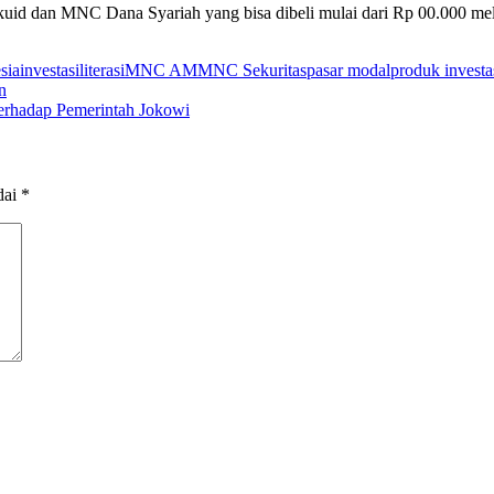
uid dan MNC Dana Syariah yang bisa dibeli mulai dari Rp 00.000 mel
sia
investasi
literasi
MNC AM
MNC Sekuritas
pasar modal
produk investa
n
erhadap Pemerintah Jokowi
dai
*