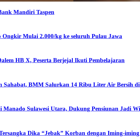
 Bank Mandiri Taspen
ngkir Mulai 2.000/kg ke seluruh Pulau Jawa
lem HB X, Peserta Berjejal Ikuti Pembelajaran
ah Sahabat, BMM Salurkan 14 Ribu Liter Air Bersih d
i Manado Sulawesi Utara, Dukung Pensiunan Jadi W
 Tersangka Dika “Jebak” Korban dengan Iming-iming