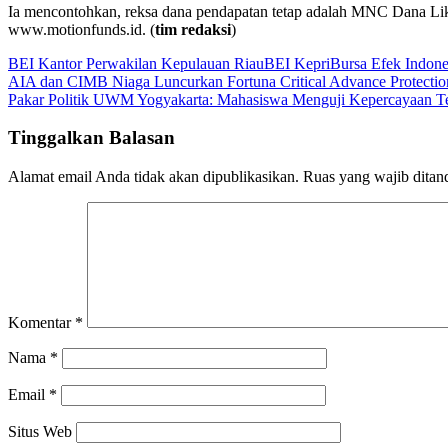
Ia mencontohkan, reksa dana pendapatan tetap adalah MNC Dana Lik
www.motionfunds.id. (
tim redaksi
)
BEI Kantor Perwakilan Kepulauan Riau
BEI Kepri
Bursa Efek Indone
Navigasi
AIA dan CIMB Niaga Luncurkan Fortuna Critical Advance Protectio
Pakar Politik UWM Yogyakarta: Mahasiswa Menguji Kepercayaan T
pos
Tinggalkan Balasan
Alamat email Anda tidak akan dipublikasikan.
Ruas yang wajib ditan
Komentar
*
Nama
*
Email
*
Situs Web