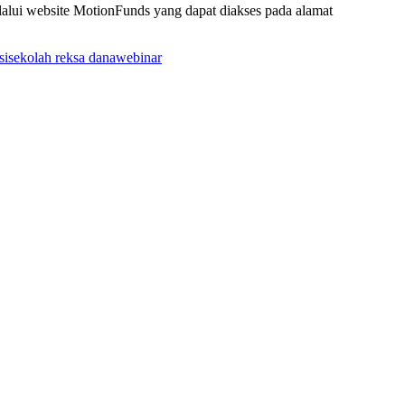
alui website MotionFunds yang dapat diakses pada alamat
si
sekolah reksa dana
webinar