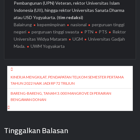
Pembangunan (UPN) Veteran, rektor Universitas Islam
Indonesia (UII), hingga rektor Universitas Sanata Dharma
atau USD Yogyakarta. (
tim redaksi
)
Balairung
kepemimpinan
nasional
perguruan tinggi
negeri
perguruan tinggi swasta
PTN
PTS
Rektor
Universitas Widya Mataram
UGM
Universitas Gadjah
Mada.
UWM Yogyakarta
Navigasi
pos
KINERJA MENGKILAT, PENDAPATAN TELKOM SEMESTER PERTAMA
TAHUN 2022 NAIK JADI RP 72 TRILIUN
BARENG-BARENG, TANAM 3.000 MANGROVE DI PERAIRAN
BENGAWAN DONAN
Tinggalkan Balasan