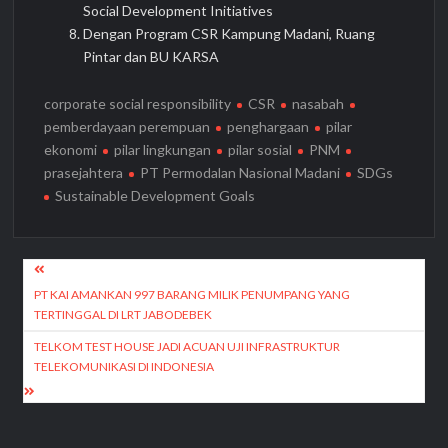
Social Development Initiatives
Dengan Program CSR Kampung Madani, Ruang
Pintar dan BU KARSA
corporate social responsibility
CSR
nasabah
pemberdayaan perempuan
penghargaan
pilar
ekonomi
pilar lingkungan
pilar sosial
PNM
prasejahtera
PT Permodalan Nasional Madani
SDGs
Sustainable Development Goals
Navigasi
pos
PT KAI AMANKAN 997 BARANG MILIK PENUMPANG YANG
TERTINGGAL DI LRT JABODEBEK
TELKOM TEST HOUSE JADI ACUAN UJI INFRASTRUKTUR
TELEKOMUNIKASI DI INDONESIA