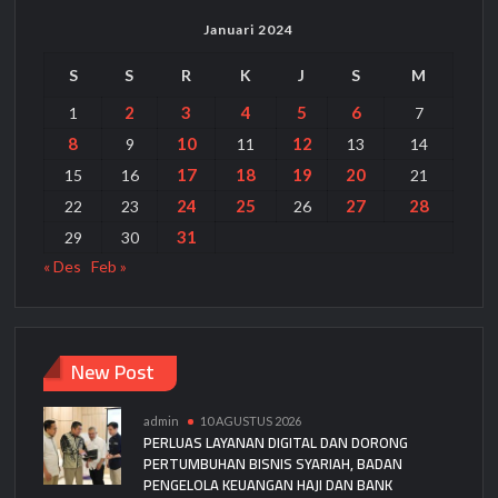
Januari 2024
S
S
R
K
J
S
M
2
3
4
5
6
1
7
8
10
12
9
11
13
14
17
18
19
20
15
16
21
24
25
27
28
22
23
26
31
29
30
« Des
Feb »
New Post
admin
10 AGUSTUS 2026
PERLUAS LAYANAN DIGITAL DAN DORONG
PERTUMBUHAN BISNIS SYARIAH, BADAN
PENGELOLA KEUANGAN HAJI DAN BANK