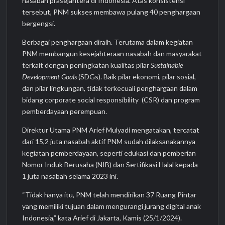
nasabah prasejahtera di Indonesia. Atas konsistensi
tersebut, PNM sukses membawa pulang 40 penghargaan
bergengsi.
Berbagai penghargaan diraih. Terutama dalam kegiatan
PNM membangun kesejahteraan nasabah dan masyarakat
terkait dengan peningkatan kualitas pilar
Sustainable
Development Goals
(SDGs). Baik pilar ekonomi, pilar sosial,
dan pilar lingkungan, tidak terkecuali penghargaan dalam
bidang corporate social responsibility (CSR) dan program
pemberdayaan perempuan.
Direktur Utama PNM Arief Mulyadi mengatakan, tercatat
dari 15,2 juta nasabah aktif PNM sudah dilaksanakannya
kegiatan pemberdayaan, seperti edukasi dan pemberian
Nomor Induk Berusaha (NIB) dan Sertifikasi Halal kepada
1 juta nasabah selama 2023 ini.
“Tidak hanya itu, PNM telah mendirikan 37 Ruang Pintar
yang memiliki tujuan dalam mengurangi jurang digital anak
Indonesia,” kata Arief di Jakarta, Kamis (25/1/2024).