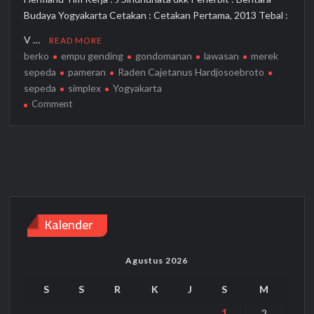
Budaya Yogyakarta Cetakan : Cetakan Pertama, 2013 Tebal :
V …
READ MORE
berko
empu gending
gondomanan
lawasan
merek
sepeda
pameran
Raden Cajetanus Hardjosoebroto
sepeda
simplex
Yogyakarta
on
Comment
Merasai
Bersepeda
Lawasan
Bersama
Kalender
Agustus 2026
S
S
R
K
J
S
M
1
2