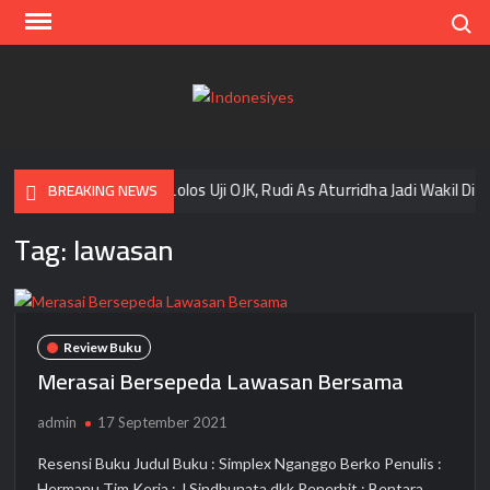
Skip
Search
to
content
Indo
Home
for
your
 Rasa, Rupa”
Lolos Uji OJK, Rudi As Aturridha Jadi Wakil Dir
BREAKING NEWS
Opini
Tag:
lawasan
Review Buku
Merasai Bersepeda Lawasan Bersama
admin
17 September 2021
Resensi Buku Judul Buku : Simplex Nganggo Berko Penulis :
Hermanu Tim Kerja : J Sindhunata dkk Penerbit : Bentara