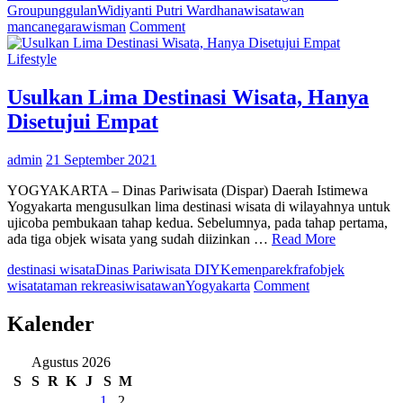
Group
unggulan
Widiyanti Putri Wardhana
wisatawan
on
mancanegara
wisman
Comment
Dukung
Menpar,
Lifestyle
TSI
Group
Usulkan Lima Destinasi Wisata, Hanya
Majukan
Disetujui Empat
Pariwisata
Nasional
di
admin
21 September 2021
Tengah
Dinamika
YOGYAKARTA – Dinas Pariwisata (Dispar) Daerah Istimewa
Global
Yogyakarta mengusulkan lima destinasi wisata di wilayahnya untuk
ujicoba pembukaan tahap kedua. Sebelumnya, pada tahap pertama,
ada tiga objek wisata yang sudah diizinkan …
Read More
destinasi wisata
Dinas Pariwisata DIY
Kemenparekfraf
objek
on
wisata
taman rekreasi
wisatawan
Yogyakarta
Comment
Usulkan
Lima
Kalender
Destinasi
Wisata,
Agustus 2026
Hanya
S
S
R
K
J
S
M
Disetujui
Empat
1
2