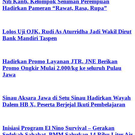
Niti Kanti, Kelompok Seniman Perempuan
Hadirkan Pameran “Rawat, Rasa, Rupa”
Lolos Uji OJK, Rudi As Aturridha Jadi Wakil Dirut
Bank Mandiri Taspen
Hadirkan Promo Layanan JTR, JNE Berikan
Promo Ongkir Mulai 2.000/kg ke seluruh Pulau
Jawa
Sinau Aksara Jawa di Setu Sinau Hadirkan Wayah
Dalem HB X, Peserta Berjejal Ikuti Pembelajaran
Inisiasi Program El Nino Survival – Gerakan
Sedekah Sahabat, BMM Salurkan 14 Ribu Liter Air