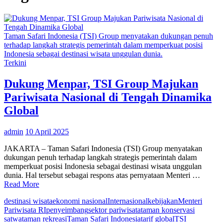
Taman Safari Indonesia (TSI) Group menyatakan dukungan penuh
terhadap langkah strategis pemerintah dalam memperkuat posisi
Indonesia sebagai destinasi wisata unggulan dunia.
Terkini
Dukung Menpar, TSI Group Majukan
Pariwisata Nasional di Tengah Dinamika
Global
admin
10 April 2025
JAKARTA – Taman Safari Indonesia (TSI) Group menyatakan
dukungan penuh terhadap langkah strategis pemerintah dalam
memperkuat posisi Indonesia sebagai destinasi wisata unggulan
dunia. Hal tersebut sebagai respons atas pernyataan Menteri …
Read More
destinasi wisata
ekonomi nasional
Internasional
kebijakan
Menteri
Pariwisata RI
penyeimbang
sektor pariwisata
taman konservasi
satwa
taman rekreasi
Taman Safari Indonesia
tarif global
TSI