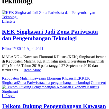
teknologi
Lifestyle
KEK Singhasari Jadi Zona Pariwisata
dan Pengembangan Teknologi
Editor IYES
11 April 2021
MALANG – Kawasan Ekonomi KHusus (KEK) Singhasari berada
di Kabupaten Malang. KEK ini lahir melalui Peraturan Pemerintah
(PP) No. 68 Tahun 2019 pada tanggal 27 September 2019 dan
terdiri atas …
Read More
Kabupaten Malang
Kawasan Ekonomi Khusus
KEK
KEK
o
Singhasari
Zona Pariwisata
zona pengembangan teknologi
Comment
K
Si
Ja
Lifestyle
Z
Pa
Telkom Dukung Pengembangan Kawasan
d