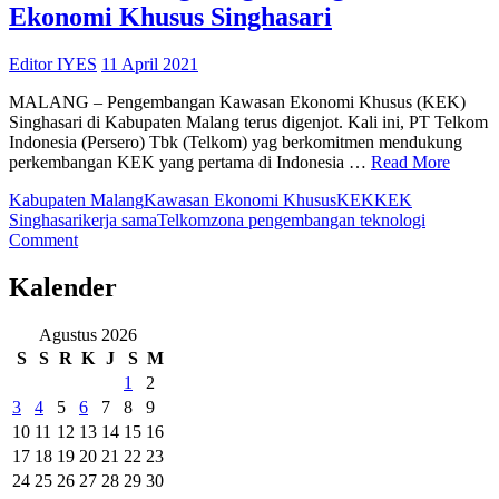
Ekonomi Khusus Singhasari
P
T
Editor IYES
11 April 2021
MALANG – Pengembangan Kawasan Ekonomi Khusus (KEK)
Singhasari di Kabupaten Malang terus digenjot. Kali ini, PT Telkom
Indonesia (Persero) Tbk (Telkom) yag berkomitmen mendukung
perkembangan KEK yang pertama di Indonesia …
Read More
Kabupaten Malang
Kawasan Ekonomi Khusus
KEK
KEK
Singhasari
kerja sama
Telkom
zona pengembangan teknologi
on
Comment
Telkom
Dukung
Kalender
Pengembangan
Kawasan
Agustus 2026
Ekonomi
S
S
R
K
J
S
M
Khusus
Singhasari
1
2
3
4
5
6
7
8
9
10
11
12
13
14
15
16
17
18
19
20
21
22
23
24
25
26
27
28
29
30